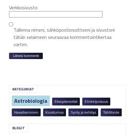
Verkkosivusto
Tallenna nimeni, sähköpostiosoitteeni ja sivustoni
tähän selaimeen seuraavaa kommentointikertaa
varten.
KATEGORIAT
Astrobiologia
Eksoplaneetat
Elinkelpoisuus
Havaitseminen
Koostumus
Synty ja kehitys
Tähtitiede