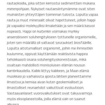
rautaoksidia, joka sitten kerrostui sedimenttien mukana
merenpohjaan. Nykyiset rautaesiintymämme ovat siten
muinaisten yhteyttäjien toiminnan tulosta. Lopulta vapaa
rauta ja muut mineraalit olivat hapettuneet, jolloin happi
jäi vapaaksi molekyyliksi ilmakehään ja sen määrä kasvoi
nopeasti. Happi on kuitenkin voimakas myrkky
anaerobiseen soluhengitykseen tottuneille organismeille,
joten sen määrällä oli valtavat seuraukset biosfäärille.
Lopulta aitotumalliset organismit, joihin me ihmisetkin
kuulumme, oppivat käyttämään reaktiivista happea
tehokkaasti osana soluhengityskoneistoaan, mikä
osaltaan mahdollisti monisoluisen elämän nousun
kambrikaudella. Kaikki liittyy kaikkeen, ja Maan elämä
muokkasi jo varhaisista ajoista lähtien planeettamme
ilmastoa ja kemiaa aivan kuten geokemialliset ja
ilmastolliset reunaehdot vaikuttivat evoluutioon.
Vastaavanlaiset vuorovaikutukset ovat takuuvarmoja
myös eksoplaneetoilla, joilla elämä vain on saanut
alkunsa.