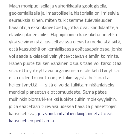
Maan monipuolisella ja vaiherikkaalla geologisella,
geokemiallisella ja ilmastollisella historialla on ilmiselviä
seurauksia siihen, miten tulkitsemme tulevaisuuden
havaintoja eksoplaneetoista, jotka ovat kandidaatteja
eläviksi planeetoiksi. Happipitoinen kaasukehä on ehkä
yksi selvimmistä kuviteltavissa olevista merkeistä siitä,
että kaasukehä on kemiallisessa epätasapainossa, jonka
voi saada aikaiseksi vain yhteyttävän elämän toiminta.
Hapen puute tai sen vähäinen osuus taas voi tarkoittaa
sitä, että yhteyttäviä organismeja ei ole kehittynyt tai
että niiden toiminta on jostakin syystä heikkoa tai
heikentynyttä — sitä ei voida tulkita minkäänlaiseksi
merkiksi planeetan elottomuudesta. Sama pätee
muihinkin biomarkkereiksi luokiteltuihin molekyyyleihin,
joita saatetaan tulevaisuudessa havaita planeettojen
kaasukehissä,
jos vain lähitähtien kiviplaneetat ovat
kaasukehien peittämiä
.