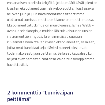
ensiarvoisen oleellisia tekijöitä, jotka määrittävät pienten
kivisten eksoplaneettojen elinkelpoisuutta. Toistaiseksi
ne ovat juuri ja juuri havainnointikapasiteettimme
ulottumattomissa, mutta se tilanne on muuttumassa.
Eksoplaneettatutkimus on murroksessa James Webb -
avaruusteleskoopin ja muiden lähitulevaisuuden uusien
instrumenttien myötä. Ja ensimmäiset suoraan
kuvaamalla havaittavat kiviset eksoplaneetat, sellaiset,
jotka ovat kandidaatteja eläviksi planeetoiksi, ovat
todennäköisesti jään peittämiä. Sellaiset kappaleet kun
heijastavat parhaiten tähtensä valoa teleskooppiemme
havaittaviksi.
2 kommenttia “Lumivaipan
peittämä”