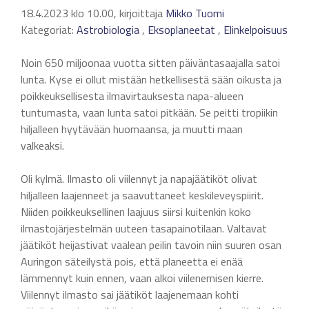
18.4.2023 klo 10.00, kirjoittaja
Mikko Tuomi
Kategoriat:
Astrobiologia
,
Eksoplaneetat
,
Elinkelpoisuus
Noin 650 miljoonaa vuotta sitten päiväntasaajalla satoi
lunta. Kyse ei ollut mistään hetkellisestä sään oikusta ja
poikkeuksellisesta ilmavirtauksesta napa-alueen
tuntumasta, vaan lunta satoi pitkään. Se peitti tropiikin
hiljalleen hyytävään huomaansa, ja muutti maan
valkeaksi.
Oli kylmä. Ilmasto oli viilennyt ja napajäätiköt olivat
hiljalleen laajenneet ja saavuttaneet keskileveyspiirit.
Niiden poikkeuksellinen laajuus siirsi kuitenkin koko
ilmastojärjestelmän uuteen tasapainotilaan. Valtavat
jäätiköt heijastivat vaalean peilin tavoin niin suuren osan
Auringon säteilystä pois, että planeetta ei enää
lämmennyt kuin ennen, vaan alkoi viilenemisen kierre.
Viilennyt ilmasto sai jäätiköt laajenemaan kohti