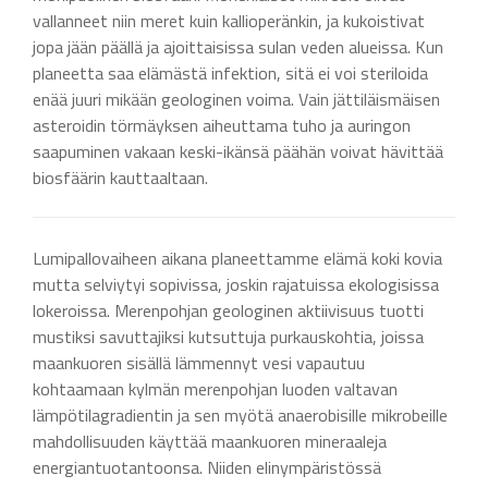
vallanneet niin meret kuin kallioperänkin, ja kukoistivat
jopa jään päällä ja ajoittaisissa sulan veden alueissa. Kun
planeetta saa elämästä infektion, sitä ei voi steriloida
enää juuri mikään geologinen voima. Vain jättiläismäisen
asteroidin törmäyksen aiheuttama tuho ja auringon
saapuminen vakaan keski-ikänsä päähän voivat hävittää
biosfäärin kauttaaltaan.
Lumipallovaiheen aikana planeettamme elämä koki kovia
mutta selviytyi sopivissa, joskin rajatuissa ekologisissa
lokeroissa. Merenpohjan geologinen aktiivisuus tuotti
mustiksi savuttajiksi kutsuttuja purkauskohtia, joissa
maankuoren sisällä lämmennyt vesi vapautuu
kohtaamaan kylmän merenpohjan luoden valtavan
lämpötilagradientin ja sen myötä anaerobisille mikrobeille
mahdollisuuden käyttää maankuoren mineraaleja
energiantuotantoonsa. Niiden elinympäristössä