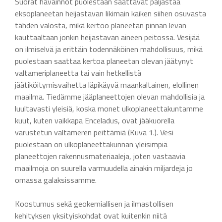
Suorat havainnot puolestaan saattavat paljastaa
eksoplaneetan heijastavan likimain kaiken siihen osuvasta
tähden valosta, mikä kertoo planeetan pinnan levan
kauttaaltaan jonkin heijastavan aineen peitossa. Vesijää
on ilmiselvä ja erittäin todennäköinen mahdollisuus, mikä
puolestaan saattaa kertoa planeetan olevan jäätynyt
valtameriplaneetta tai vain hetkellistä
jäätiköitymisvaihetta läpikäyvä maankaltainen, elollinen
maailma. Tiedämme jääplaneettojen olevan mahdollisia ja
luultavasti yleisiä, koska monet ulkoplaneettakuntamme
kuut, kuten vaikkapa Enceladus, ovat jääkuorella
varustetun valtameren peittämiä (Kuva 1.). Vesi
puolestaan on ulkoplaneettakunnan yleisimpiä
planeettojen rakennusmateriaaleja, joten vastaavia
maailmoja on suurella varmuudella ainakin miljardeja jo
omassa galaksissamme.
Koostumus sekä geokemiallisen ja ilmastollisen
kehityksen yksityiskohdat ovat kuitenkin niitä