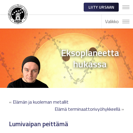
LIITY URSAAN
Valikko
Eksoplaneetta
hukassa
«
Elämän ja kuoleman metallit
Elämä terminaattorivyöhykkeellä
»
Lumivaipan peittämä