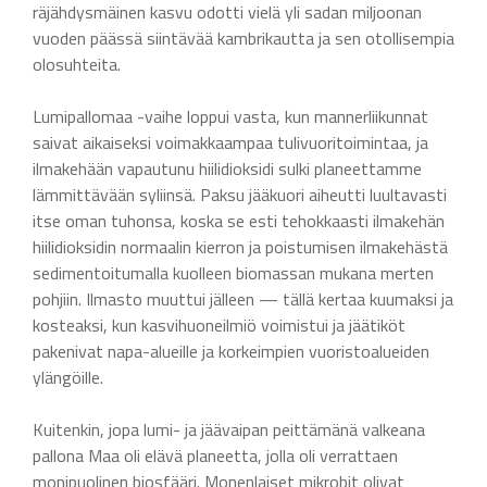
räjähdysmäinen kasvu odotti vielä yli sadan miljoonan
vuoden päässä siintävää kambrikautta ja sen otollisempia
olosuhteita.
Lumipallomaa -vaihe loppui vasta, kun mannerliikunnat
saivat aikaiseksi voimakkaampaa tulivuoritoimintaa, ja
ilmakehään vapautunu hiilidioksidi sulki planeettamme
lämmittävään syliinsä. Paksu jääkuori aiheutti luultavasti
itse oman tuhonsa, koska se esti tehokkaasti ilmakehän
hiilidioksidin normaalin kierron ja poistumisen ilmakehästä
sedimentoitumalla kuolleen biomassan mukana merten
pohjiin. Ilmasto muuttui jälleen — tällä kertaa kuumaksi ja
kosteaksi, kun kasvihuoneilmiö voimistui ja jäätiköt
pakenivat napa-alueille ja korkeimpien vuoristoalueiden
ylängöille.
Kuitenkin, jopa lumi- ja jäävaipan peittämänä valkeana
pallona Maa oli elävä planeetta, jolla oli verrattaen
monipuolinen biosfääri. Monenlaiset mikrobit olivat