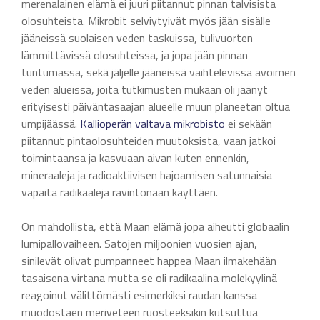
merenalainen elämä ei juuri piitannut pinnan talvisista
olosuhteista. Mikrobit selviytyivät myös jään sisälle
jääneissä suolaisen veden taskuissa, tulivuorten
lämmittävissä olosuhteissa, ja jopa jään pinnan
tuntumassa, sekä jäljelle jääneissä vaihtelevissa avoimen
veden alueissa, joita tutkimusten mukaan oli jäänyt
erityisesti päiväntasaajan alueelle muun planeetan oltua
umpijäässä.
Kallioperän valtava mikrobisto
ei sekään
piitannut pintaolosuhteiden muutoksista, vaan jatkoi
toimintaansa ja kasvuaan aivan kuten ennenkin,
mineraaleja ja radioaktiivisen hajoamisen satunnaisia
vapaita radikaaleja ravintonaan käyttäen.
On mahdollista, että Maan elämä jopa aiheutti globaalin
lumipallovaiheen. Satojen miljoonien vuosien ajan,
sinilevät olivat pumpanneet happea Maan ilmakehään
tasaisena virtana mutta se oli radikaalina molekyylinä
reagoinut välittömästi esimerkiksi raudan kanssa
muodostaen meriveteen ruosteeksikin kutsuttua