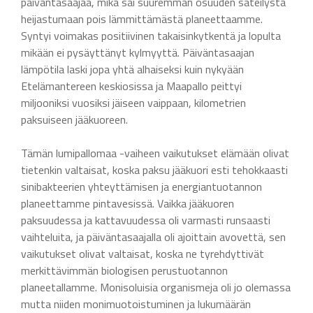
päiväntasaajaa, mikä sai suuremman osuuden säteilystä
heijastumaan pois lämmittämästä planeettaamme.
Syntyi voimakas positiivinen takaisinkytkentä ja lopulta
mikään ei pysäyttänyt kylmyyttä. Päiväntasaajan
lämpötila laski jopa yhtä alhaiseksi kuin nykyään
Etelämantereen keskiosissa ja Maapallo peittyi
miljooniksi vuosiksi jäiseen vaippaan, kilometrien
paksuiseen jääkuoreen.
Tämän lumipallomaa -vaiheen vaikutukset elämään olivat
tietenkin valtaisat, koska paksu jääkuori esti tehokkaasti
sinibakteerien yhteyttämisen ja energiantuotannon
planeettamme pintavesissä. Vaikka jääkuoren
paksuudessa ja kattavuudessa oli varmasti runsaasti
vaihteluita, ja päiväntasaajalla oli ajoittain avovettä, sen
vaikutukset olivat valtaisat, koska ne tyrehdyttivät
merkittävimmän biologisen perustuotannon
planeetallamme. Monisoluisia organismeja oli jo olemassa
mutta niiden monimuotoistuminen ja lukumäärän