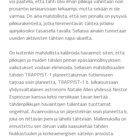
voi päätellä, että tähti olisi ilman pilkkuja vähintään noin
prosentin keskiarvoaan kirkaampi, mutta sekään ei ole
varmaa. On aina mahdollista, että sen pinnalla on pysyviä
pilkkurakenteita, jotka himmentävät tähteä pitkiksi
ajanjaksoiksi tasaisella tavalla. Sellaisia ainakin tunnetaan
useiden aktiivisten tähtien napa-alueilta.
On kuitenkin mahdollista kalibroida havainnot siten, että
pilkkujen ja muiden tähden pinnan epäsäännöllisyyksien
vaikutukset voidaan eliminoida. Sellaisen mahdollisuuden
tähden TRAPPIST-1 planeettakunnan tutkimiseen
tarjoaa sisin planeetta, TRAPPIST-1 b. Julkaisussaan
yhdysvaltalainen astronomi Natalie Allen yhdessä Nestor
Espinozan kanssa keksi nerokkaan tavan kiertää
tähdenpilkkujen havaintojen tulkintaan tuottamat
ongelmat. Avainroolissa on järjestelmän sisin planeetta b,
joka on riittävän pieni ja lähellä tähteään. Mallinnuksilla on
ennustettu sen olevan vailla kaasukehää tähden
hiukkastuulen ja korkeaenergisen säteilyn ansiosta.