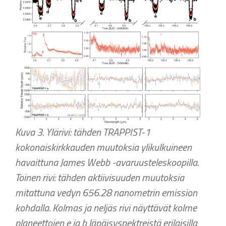
Kuva 3. Ylärivi: tähden TRAPPIST-1
kokonaiskirkkauden muutoksia ylikulkuineen
havaittuna James Webb -avaruusteleskoopilla.
Toinen rivi: tähden aktiivisuuden muutoksia
mitattuna vedyn 656.28 nanometrin emission
kohdalla. Kolmas ja neljäs rivi näyttävät kolme
planeettojen e ja b läpäisyspektreistä erilaisilla