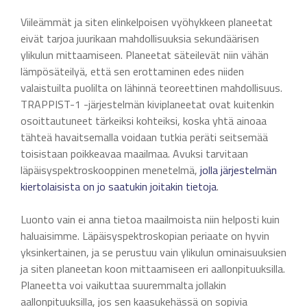
Viileämmät ja siten elinkelpoisen vyöhykkeen planeetat
eivät tarjoa juurikaan mahdollisuuksia sekundäärisen
ylikulun mittaamiseen. Planeetat säteilevät niin vähän
lämpösäteilyä, että sen erottaminen edes niiden
valaistuilta puolilta on lähinnä teoreettinen mahdollisuus.
TRAPPIST-1 -järjestelmän kiviplaneetat ovat kuitenkin
osoittautuneet tärkeiksi kohteiksi, koska yhtä ainoaa
tähteä havaitsemalla voidaan tutkia peräti seitsemää
toisistaan poikkeavaa maailmaa. Avuksi tarvitaan
läpäisyspektroskooppinen menetelmä,
jolla järjestelmän
kiertolaisista on jo saatukin joitakin tietoja
.
Luonto vain ei anna tietoa maailmoista niin helposti kuin
haluaisimme. Läpäisyspektroskopian periaate on hyvin
yksinkertainen, ja se perustuu vain ylikulun ominaisuuksien
ja siten planeetan koon mittaamiseen eri aallonpituuksilla.
Planeetta voi vaikuttaa suuremmalta jollakin
aallonpituuksilla, jos sen kaasukehässä on sopivia