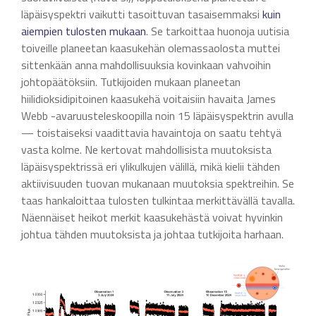
läpäisyspektri vaikutti tasoittuvan tasaisemmaksi
kuin
aiempien tulosten mukaan
. Se tarkoittaa huonoja uutisia
toiveille planeetan kaasukehän olemassaolosta muttei
sittenkään anna mahdollisuuksia kovinkaan vahvoihin
johtopäätöksiin. Tutkijoiden mukaan planeetan
hiilidioksidipitoinen kaasukehä voitaisiin havaita James
Webb -avaruusteleskoopilla noin 15 läpäisyspektrin avulla
— toistaiseksi vaadittavia havaintoja on saatu tehtyä
vasta kolme. Ne kertovat mahdollisista muutoksista
läpäisyspektrissä eri ylikulkujen välillä, mikä kielii tähden
aktiivisuuden tuovan mukanaan muutoksia spektreihin. Se
taas hankaloittaa tulosten tulkintaa merkittävällä tavalla.
Näennäiset heikot merkit kaasukehästä voivat hyvinkin
johtua tähden muutoksista ja johtaa tutkijoita harhaan.