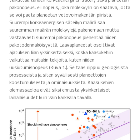
pakonopeus, eli nopeus, joka molekyylin on saatava, jotta
se voi paeta planeetan vetovoimakentän piiristä.
Suurempi korkeaenergisen säteilyn määrä saa
suuremman määrän molekyylejä pakenemaan mutta
vastaavasti suurempi pakonopeus pienentää niiden
pakotodennäköisyyttä. Laavaplaneetat osoittivat
ajatuksen liian yksinkertaiseksi, koska kaasukehiin
vaikuttaa muitakin tekijöitä, kuten niiden
uusiutumisnopeus (Kuva 1.). Se taas riippuu geologisista
prosesseista ja siten syvällisesti planeettojen
koostumuksesta ja ominaisuuksista. Kaasukehien
olemassaoloa eivät siksi ennusta yksinkertaiset
lainalaisuudet kuin vain karkealla tavalla.