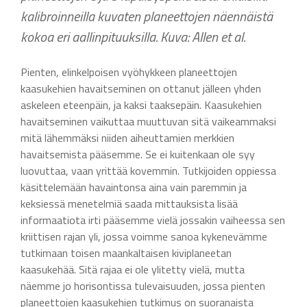
kalibroinneilla kuvaten planeettojen näennäistä
kokoa eri aallinpituuksilla. Kuva: Allen et al.
Pienten, elinkelpoisen vyöhykkeen planeettojen
kaasukehien havaitseminen on ottanut jälleen yhden
askeleen eteenpäin, ja kaksi taaksepäin. Kaasukehien
havaitseminen vaikuttaa muuttuvan sitä vaikeammaksi
mitä lähemmäksi niiden aiheuttamien merkkien
havaitsemista pääsemme. Se ei kuitenkaan ole syy
luovuttaa, vaan yrittää kovemmin. Tutkijoiden oppiessa
käsittelemään havaintonsa aina vain paremmin ja
keksiessä menetelmiä saada mittauksista lisää
informaatiota irti pääsemme vielä jossakin vaiheessa sen
kriittisen rajan yli, jossa voimme sanoa kykenevämme
tutkimaan toisen maankaltaisen kiviplaneetan
kaasukehää. Sitä rajaa ei ole ylitetty vielä, mutta
näemme jo horisontissa tulevaisuuden, jossa pienten
planeettojen kaasukehien tutkimus on suoranaista