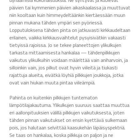
päivien tai kymmenien päivien aikaskaalassa ja muuttuvat
niin kooltaan kuin himmeydeltäänkin kiertäessään muun
pinnan mukana tähden ympäri sen pyöriessä.
Lopputuloksena tähden pinta on jatkuvasti kirkkaudeltaan
erilainen, vaikka kirkkausvaihtelut pysyisivätkin vakaasti
tietyissä rajoissa. Jo se tekee planeettojen ylikulkujen
tarkasta mittaamisesta hankalaa — tähdenpilkkujen
vaikutus ylikulkuihin voidaan määrittää vain aniharvoin, ja
silloinkin vain, jos pilkut ovat hyvin viileitä ja tiukasti
rajattuja alueita, eivätkä löyhiä pilkkujen joukkoja, jotka
ovat vain hiukan muuta pintaa viileämpiä.
Pahinta on kuitenkin pilkkujen tuntematon
lämpötilajakautuma. Ylikulkujen suuruus saattaa muuttua
eri aallonpituuksien välillä pilkkujen vaikutuksesta, joten
tähden pinnan vaikutukset on ensin kyettävä sulkemaan
pois, jos halutaan selvittää kaasukehän läpäisyspektriä.
Se taas on hankalaa, koska pilkkuja on paljon ja ne