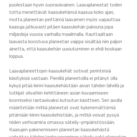
puolestaan hyvin suoraviivainen. Laavaplaneetat toden
totta menettävät kaasukehänsä kaasua koko ajan,
mutta planeetan peittämä laavameri myös vapauttaa
kaasuja jatkuvasti pitäen kaasukehän paksuna jopa
miljardeja vuosia vanhalla maailmalla. Kauttaaltaan
laavasta koostuva planeetan vaippa sisältää niin paljon
ainetta, että kaasukehän uusiutuminen ei ehdi koskaan
loppua.
Laavaplaneettojen kaasukehät sotivat perinteisiä
käsityksiä vastaan. Pienillä planeetoilla ei pitänyt olla
kykyä pitää kiinni kaasukehästään aivan tähden lähellä ja
tutkijat olivatkin kehittäneen asian kuvaamiseen
kosmiseksi rantaviivaksi kutsutun käsitteen. Sen avulla
määritetään mitkä planeetat ovat kykenemättömiä
pitämään kiinni kaasukehistään, ja mitkä voivat pysyä
niiden verhoamina omassa säteily-ympäristössään.
Kaasujen pakenemiseen planeetan kaasukehästä
vaikuttaa tähden korkeaenerginen säteily sekä planeetan