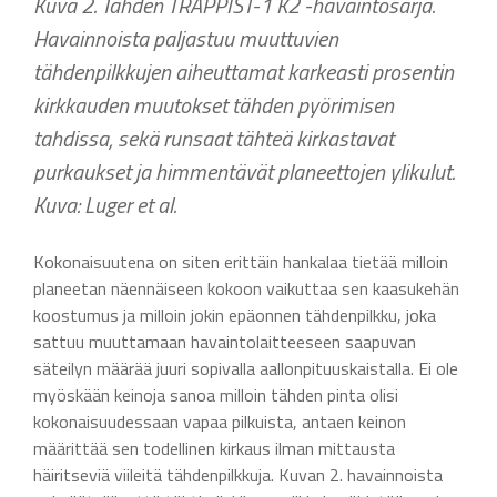
Kuva 2. Tähden TRAPPIST-1 K2 -havaintosarja.
Havainnoista paljastuu muuttuvien
tähdenpilkkujen aiheuttamat karkeasti prosentin
kirkkauden muutokset tähden pyörimisen
tahdissa, sekä runsaat tähteä kirkastavat
purkaukset ja himmentävät planeettojen ylikulut.
Kuva: Luger et al.
Kokonaisuutena on siten erittäin hankalaa tietää milloin
planeetan näennäiseen kokoon vaikuttaa sen kaasukehän
koostumus ja milloin jokin epäonnen tähdenpilkku, joka
sattuu muuttamaan havaintolaitteeseen saapuvan
säteilyn määrää juuri sopivalla aallonpituuskaistalla. Ei ole
myöskään keinoja sanoa milloin tähden pinta olisi
kokonaisuudessaan vapaa pilkuista, antaen keinon
määrittää sen todellinen kirkaus ilman mittausta
häiritseviä viileitä tähdenpilkkuja. Kuvan 2. havainnoista