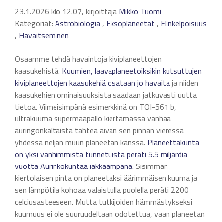
23.1.2026 klo 12.07, kirjoittaja
Mikko Tuomi
Kategoriat:
Astrobiologia
,
Eksoplaneetat
,
Elinkelpoisuus
,
Havaitseminen
Osaamme tehdä havaintoja kiviplaneettojen
kaasukehistä.
Kuumien, laavaplaneetoiksikin kutsuttujen
kiviplaneettojen kaasukehiä osataan jo havaita
ja niiden
kaasukehien ominaisuuksista saadaan jatkuvasti uutta
tietoa. Viimeisimpänä esimerkkinä on TOI-561 b,
ultrakuuma supermaapallo kiertämässä vanhaa
auringonkaltaista tähteä aivan sen pinnan vieressä
yhdessä neljän muun planeetan kanssa.
Planeettakunta
on yksi vanhimmista tunnetuista peräti 5.5 miljardia
vuotta Aurinkokuntaa iäkkäämpänä.
Sisimmän
kiertolaisen pinta on planeetaksi äärimmäisen kuuma ja
sen lämpötila kohoaa valaistulla puolella peräti 2200
celciusasteeseen. Mutta tutkijoiden hämmästykseksi
kuumuus ei ole suuruudeltaan odotettua, vaan planeetan