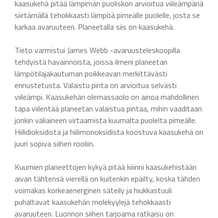
kaasukehä pitää lämpimän puoliskon arvioitua viileämpänä
siirtämällä tehokkaasti lämpöä pimeälle puolelle, josta se
karkaa avaruuteen. Planeetalla siis on kaasukehä.
Tieto varmistui James Webb -avaruusteleskoopilla
tehdyistä havainnoista, joissa ilmeni planeetan
lämpötilajakautuman poikkeavan merkittävästi
ennustetusta. Valaistu pinta on arvioitua selvästi
viileämpi. Kaasukehän olemassaolo on ainoa mahdollinen
tapa viilentää planeetan valaistua pintaa, mihin vaaditaan
jonkin väliaineen virtaamista kuumalta puolelta pimeälle.
Hiilidioksidista ja hiilimonoksidista koostuva kaasukehä on
juuri sopiva siihen rooliin.
Kuumien planeettojen kykyä pitää kiiinni kaasukehistään
aivan tähtensä vierellä on kuitenkin epäilty, koska tähden
voimakas korkeaenerginen säteily ja hiukkastuuli
puhaltavat kaasukehän molekyylejä tehokkaasti
avaruuteen. Luonnon siihen tarjoama ratkaisu on