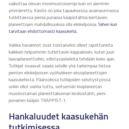
vaikuttaa olevan monimuotoisempi kuin on aiemmin
ymmärretty. Käsite on joka tapauksessa avainasemassa
tutkittaessa pieniä punaisia kääpiötähtiä kiertävien
planeettojen mahdollisuuksia olla elinkelpoisia.
Siihen kun
tarvitaan ehdottomasti kaasukehä.
Vaikka havainnot ovat toistaiseksi olleet rajoittuneita
kaikkein helpoimmin tutkittaviin kappaleisiin, kuten juuri
laavaplaneettoihin, edistysaskeleita tehdään koko ajan.
Tutkijat osaavat saada selville yhä tarkempaa tietoa
pienten elinkelpoisen vyöhykkeen eksoplaneettojen
kaasukehistä. Pääroolissa tutkijoiden selvitystyössä
onkin ollut vanha tuttu, seitsemän kiviplaneetan
muodostaman planeettakunnan keskustähti, pieni
punainen kääpiö TRAPPIST-1.
Hankaluudet kaasukehän
tutkimisessa