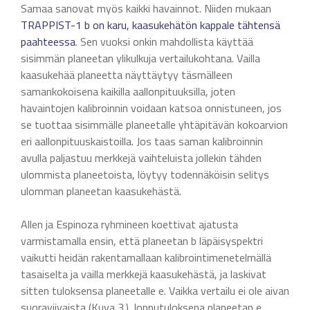
Samaa sanovat myös kaikki havainnot. Niiden mukaan
TRAPPIST-1 b on karu, kaasukehätön kappale tähtensä
paahteessa
. Sen vuoksi onkin mahdollista käyttää
sisimmän planeetan ylikulkuja vertailukohtana. Vailla
kaasukehää planeetta näyttäytyy täsmälleen
samankokoisena kaikilla aallonpituuksilla, joten
havaintojen kalibroinnin voidaan katsoa onnistuneen, jos
se tuottaa sisimmälle planeetalle yhtäpitävän kokoarvion
eri aallonpituuskaistoilla. Jos taas saman kalibroinnin
avulla paljastuu merkkejä vaihteluista jollekin tähden
ulommista planeetoista, löytyy todennäköisin selitys
ulomman planeetan kaasukehästä.
Allen ja Espinoza ryhmineen koettivat ajatusta
varmistamalla ensin, että planeetan b läpäisyspektri
vaikutti heidän rakentamallaan kalibrointimenetelmällä
tasaiselta ja vailla merkkejä kaasukehästä, ja laskivat
sitten tuloksensa planeetalle e. Vaikka vertailu ei ole aivan
suoraviivaista (Kuva 3.), lopputuloksena planeetan e