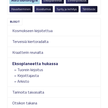
Eksoplaneetat
Elinkelpoisuus
Havaitseminen
Koostumus
Synty ja kehitys
Tähtitiede
Kosmokseen kirjoitettua
Terveisiä kiertoradalta
Kraatterin reunalta
Eksoplaneetta hukassa
Tuorein kirjoitus
Kirjoittajasta
Arkisto
Tarinoita taivasalta
Otsikon takana