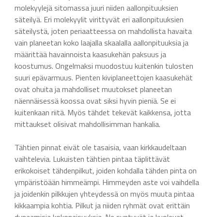
molekyylejä sitomassa juuri niiden aallonpituuksien
säteilyä. Eri molekyylit virittyvät eri aallonpituuksien
säteilystä, joten periaatteessa on mahdollista havaita
vain planeetan koko laajalla skaalalla aallonpituuksia ja
määrittää havainnoista kaasukehän paksuus ja
koostumus. Ongelmaksi muodostuu kuitenkin tulosten
suuri epävarmuus. Pienten kiviplaneettojen kaasukehät
ovat ohuita ja mahdolliset muutokset planeetan
näennäisessä koossa ovat siksi hyvin pieniä. Se ei
kuitenkaan riitä. Myös tähdet tekevät kaikkensa, jotta
mittaukset olisivat mahdollisimman hankalia.
Tähtien pinnat eivät ole tasaisia, vaan kirkkaudeltaan
vaihtelevia. Lukuisten tähtien pintaa täplittävät
erikokoiset tähdenpilkut, joiden kohdalla tähden pinta on
ympäristöään himmeämpi. Himmeyden aste voi vaihdella
ja joidenkin pilkkujen yhteydessä on myös muuta pintaa
kikkaampia kohtia. Pilkut ja niiden ryhmät ovat erittäin
dynaamisia kokonaisuuksia. Ne syntyvät ja kuolevat