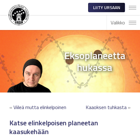
LIITY URSAAN
Valikko
Eksoplaneetta
hukassa
«
Viileä mutta elinkelpoinen
Kaaoksen tuhkasta
»
Katse elinkelpoisen planeetan
kaasukehään