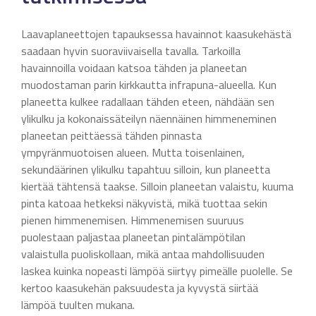
Laavaplaneettojen tapauksessa havainnot kaasukehästä
saadaan hyvin suoraviivaisella tavalla. Tarkoilla
havainnoilla voidaan katsoa tähden ja planeetan
muodostaman parin kirkkautta infrapuna-alueella. Kun
planeetta kulkee radallaan tähden eteen, nähdään sen
ylikulku ja kokonaissäteilyn näennäinen himmeneminen
planeetan peittäessä tähden pinnasta
ympyränmuotoisen alueen. Mutta toisenlainen,
sekundäärinen ylikulku tapahtuu silloin, kun planeetta
kiertää tähtensä taakse. Silloin planeetan valaistu, kuuma
pinta katoaa hetkeksi näkyvistä, mikä tuottaa sekin
pienen himmenemisen. Himmenemisen suuruus
puolestaan paljastaa planeetan pintalämpötilan
valaistulla puoliskollaan, mikä antaa mahdollisuuden
laskea kuinka nopeasti lämpöä siirtyy pimeälle puolelle. Se
kertoo kaasukehän paksuudesta ja kyvystä siirtää
lämpöä tuulten mukana.