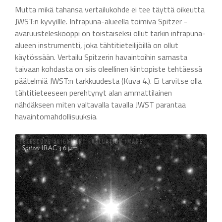
Mutta mikä tahansa vertailukohde ei tee täyttä oikeutta
JWST:n kyvyillle. Infrapuna-alueella toimiva Spitzer -
avaruusteleskooppi on toistaiseksi ollut tarkin infrapuna-
alueen instrumentti, joka tähtitieteilijöillä on ollut
käytössään. Vertailu Spitzerin havaintoihin samasta
taivaan kohdasta on siis oleellinen kiintopiste tehtäessä
päätelmiä JWST:n tarkkuudesta (Kuva 4.). Ei tarvitse olla
tähtitieteeseen perehtynyt alan ammattilainen
nähdäkseen miten valtavalla tavalla JWST parantaa
havaintomahdollisuuksia.