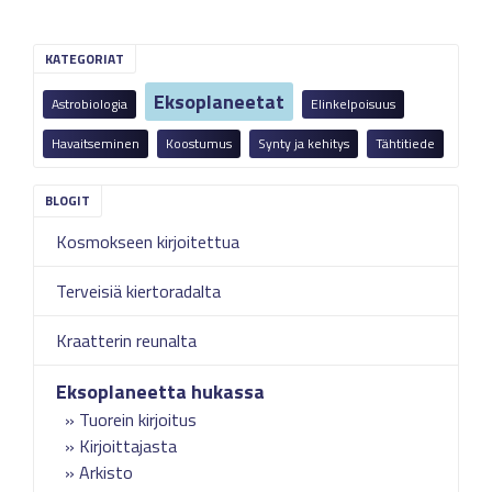
KATEGORIAT
Eksoplaneetat
Astrobiologia
Elinkelpoisuus
Havaitseminen
Koostumus
Synty ja kehitys
Tähtitiede
Kosmokseen kirjoitettua
Terveisiä kiertoradalta
Kraatterin reunalta
Eksoplaneetta hukassa
Tuorein kirjoitus
Kirjoittajasta
Arkisto