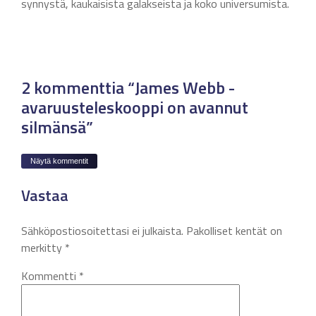
synnystä, kaukaisista galakseista ja koko universumista.
2 kommenttia “James Webb -
avaruusteleskooppi on avannut
silmänsä”
Näytä kommentit
Vastaa
Sähköpostiosoitettasi ei julkaista.
Pakolliset kentät on
merkitty
*
Kommentti
*