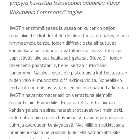
ympyrä kuvastaa teleskoopin apupeiliä. Kuva:
Wikimedia Commons/Cmglee
JWST:n ensimmäisessä kuvassa on kuitenkin paljon
muutakin itse kohdetähden lisäksi. Taustalla näkyy useita
himmeämpiä tähtiä, joiden diffraktiosta aiheutuvat
kuusisakaraiset muodot ovat ilmeisiä. Lisäksi taustaa
täplittävät lukuisat kaukaiset galaksit (Kuva 3.), joiden
rakenteita päästään nyt ensi kertaa tutkimaan
tarkemmin. Galaksit eivät ole pistemäisiä kohteita, joten
niiden valo ei muodosta diffraktiokuvioita. Nopeallakin
vertailulla on nähtävissä, miten huikean paljon tarkempaa
JWST:n havaintomateriaali on verrattuna aiempiin
havaintoihin. Esimerkiksi Kuvassa 3. taustataivaan
kahden galaksin spiraalihaarat erottuvat nyt mainiosti,
niiden oltua aiemmissa havainnoissa vain epämääräisiä
tuhruja avaruuden tyhjyydessä. Nyt niillä on tutkittavia
ominaisuuksia ja ne voidaan luokitella samankaltaisiksi