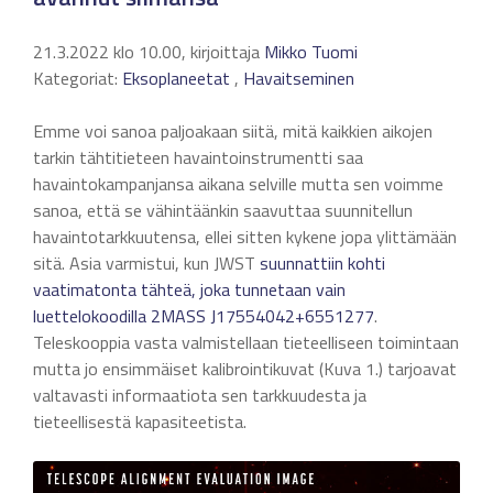
21.3.2022 klo 10.00, kirjoittaja
Mikko Tuomi
Kategoriat:
Eksoplaneetat
,
Havaitseminen
Emme voi sanoa paljoakaan siitä, mitä kaikkien aikojen
tarkin tähtitieteen havaintoinstrumentti saa
havaintokampanjansa aikana selville mutta sen voimme
sanoa, että se vähintäänkin saavuttaa suunnitellun
havaintotarkkuutensa, ellei sitten kykene jopa ylittämään
sitä. Asia varmistui, kun JWST
suunnattiin kohti
vaatimatonta tähteä, joka tunnetaan vain
luettelokoodilla 2MASS J17554042+6551277
.
Teleskooppia vasta valmistellaan tieteelliseen toimintaan
mutta jo ensimmäiset kalibrointikuvat (Kuva 1.) tarjoavat
valtavasti informaatiota sen tarkkuudesta ja
tieteellisestä kapasiteetista.