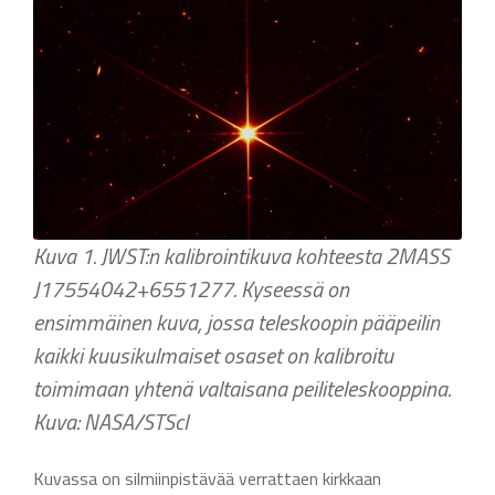
Kuva 1. JWST:n kalibrointikuva kohteesta 2MASS
J17554042+6551277. Kyseessä on
ensimmäinen kuva, jossa teleskoopin pääpeilin
kaikki kuusikulmaiset osaset on kalibroitu
toimimaan yhtenä valtaisana peiliteleskooppina.
Kuva: NASA/STScI
Kuvassa on silmiinpistävää verrattaen kirkkaan