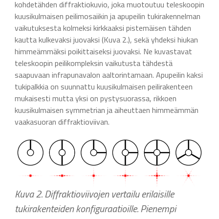
kohdetähden diffraktiokuvio, joka muotoutuu teleskoopin
kuusikulmaisen peilimosaiikin ja apupeilin tukirakennelman
vaikutuksesta kolmeksi kirkkaaksi pistemäisen tähden
kautta kulkevaksi juovaksi (Kuva 2.), sekä yhdeksi hiukan
himmeämmäksi poikittaiseksi juovaksi. Ne kuvastavat
teleskoopin peilikompleksin vaikutusta tähdestä
saapuvaan infrapunavalon aaltorintamaan. Apupeilin kaksi
tukipalkkia on suunnattu kuusikulmaisen peilirakenteen
mukaisesti mutta yksi on pystysuorassa, rikkoen
kuusikulmaisen symmetrian ja aiheuttaen himmeämmän
vaakasuoran diffraktioviivan.
Kuva 2. Diffraktioviivojen vertailu erilaisille
tukirakenteiden konfiguraatioille. Pienempi