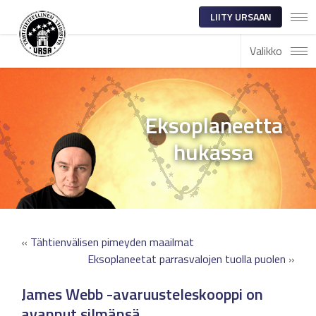
LIITY URSAAN
Valikko
Eksoplaneetta
hukassa
«
Tähtienvälisen pimeyden maailmat
Eksoplaneetat parrasvalojen tuolla puolen
»
James Webb -avaruusteleskooppi on
avannut silmänsä