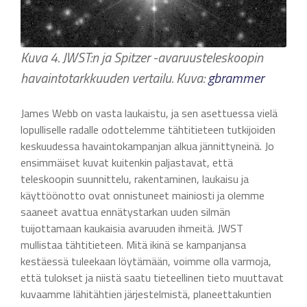
Kuva 4. JWST:n ja Spitzer -avaruusteleskoopin
havaintotarkkuuden vertailu. Kuva:
gbrammer
James Webb on vasta laukaistu, ja sen asettuessa vielä
lopulliselle radalle odottelemme tähtitieteen tutkijoiden
keskuudessa havaintokampanjan alkua jännittyneinä. Jo
ensimmäiset kuvat kuitenkin paljastavat, että
teleskoopin suunnittelu, rakentaminen, laukaisu ja
käyttöönotto ovat onnistuneet mainiosti ja olemme
saaneet avattua ennätystarkan uuden silmän
tuijottamaan kaukaisia avaruuden ihmeitä. JWST
mullistaa tähtitieteen. Mitä ikinä se kampanjansa
kestäessä tuleekaan löytämään, voimme olla varmoja,
että tulokset ja niistä saatu tieteellinen tieto muuttavat
kuvaamme lähitähtien järjestelmistä, planeettakuntien