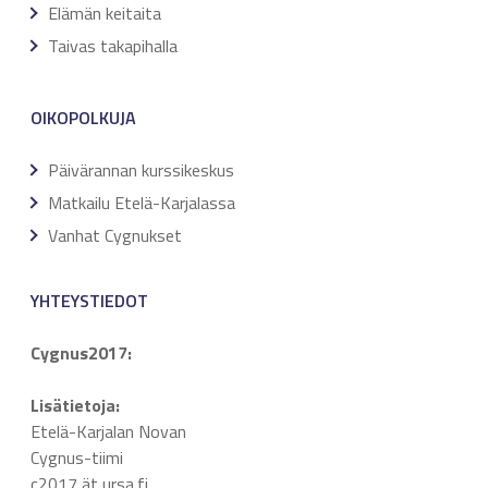
Elämän keitaita
Taivas takapihalla
OIKOPOLKUJA
Päivärannan kurssikeskus
Matkailu Etelä-Karjalassa
Vanhat Cygnukset
YHTEYSTIEDOT
Cygnus2017:
Lisätietoja:
Etelä-Karjalan Novan
Cygnus-tiimi
c2017 ät ursa.fi