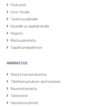
Podcastit
Ursa-Studio
Tiedotusvälineille
Kouluille ja oppilaitoksille
Kirjasto
Muita palveluita
Tapahtumakalenteri
HARRASTUS
Yleistä harrastuksesta
Tähtiharrastuksen aloittaminen
Nuorisotoiminta
Tähtitornit
Harrastusryhmät