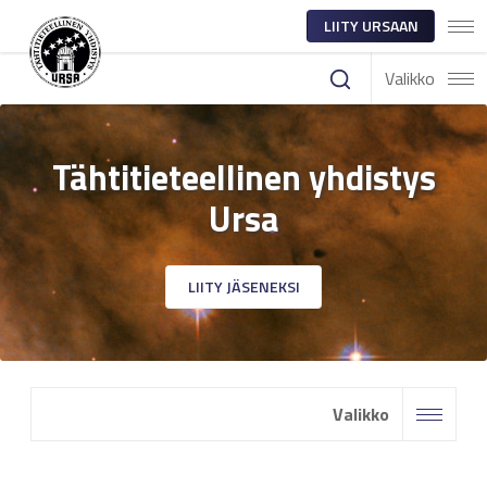
LIITY URSAAN
Valikko
Tähtitieteellinen yhdistys
Ursa
LIITY JÄSENEKSI
Valikko