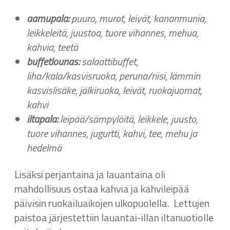
aamupala:
puuro, murot, leivät, kananmunia,
leikkeleitä, juustoa, tuore vihannes, mehua,
kahvia, teetä
buffetlounas:
salaattibuffet,
liha/kala/kasvisruoka, peruna/riisi, lämmin
kasvislisäke, jälkiruoka, leivät, ruokajuomat,
kahvi
iltapala:
leipää/sämpylöitä, leikkele, juusto,
tuore vihannes, jugurtti, kahvi, tee, mehu ja
hedelmä
Lisäksi perjantaina ja lauantaina oli
mahdollisuus ostaa kahvia ja kahvileipää
päivisin ruokailuaikojen ulkopuolella. Lettujen
paistoa järjestettiin lauantai-illan iltanuotiolle