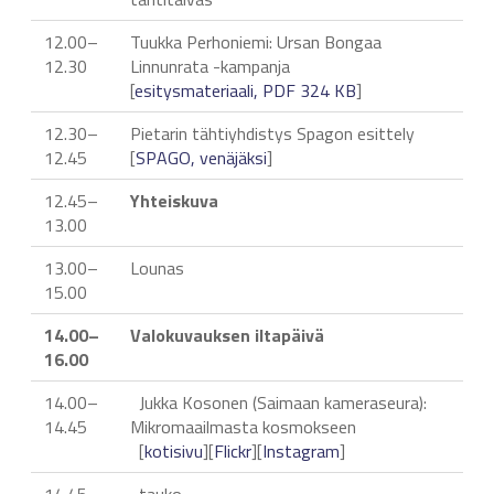
12.00–
Tuukka Perhoniemi: Ursan Bongaa
12.30
Linnunrata -kampanja
[
esitysmateriaali, PDF 324 KB
]
12.30–
Pietarin tähtiyhdistys Spagon esittely
12.45
[
SPAGO, venäjäksi
]
12.45–
Yhteiskuva
13.00
13.00–
Lounas
15.00
14.00–
Valokuvauksen iltapäivä
16.00
14.00–
Jukka Kosonen (Saimaan kameraseura):
14.45
Mikromaailmasta kosmokseen
[
kotisivu
][
Flickr
][
Instagram
]