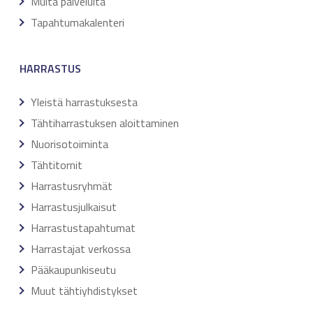
Muita palveluita
Tapahtumakalenteri
HARRASTUS
Yleistä harrastuksesta
Tähtiharrastuksen aloittaminen
Nuorisotoiminta
Tähtitornit
Harrastusryhmät
Harrastusjulkaisut
Harrastustapahtumat
Harrastajat verkossa
Pääkaupunkiseutu
Muut tähtiyhdistykset