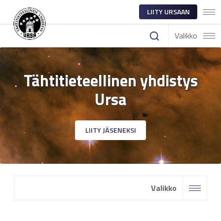
LIITY URSAAN
Valikko
Tähtitieteellinen yhdistys
Ursa
LIITY JÄSENEKSI
Valikko