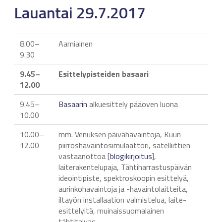
Lauantai 29.7.2017
8.00–
Aamiainen
9.30
9.45–
Esittelypisteiden basaari
12.00
9.45–
Basaarin
alkuesittely pääoven luona
10.00
10.00–
mm. Venuksen päivähavaintoja, Kuun
12.00
piirroshavaintosimulaattori, satelliittien
vastaanottoa [
blogikirjoitus
],
laiterakentelupaja, Tähtiharrastuspäivän
ideointipiste, spektroskoopin esittelyä,
aurinkohavaintoja ja -havaintolaitteita,
iltayön installaation valmistelua, laite-
esittelyitä, muinaissuomalainen
tähtitaivas