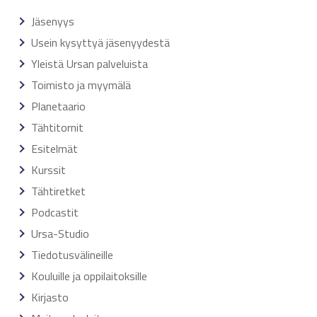
Jäsenyys
Usein kysyttyä jäsenyydestä
Yleistä Ursan palveluista
Toimisto ja myymälä
Planetaario
Tähtitornit
Esitelmät
Kurssit
Tähtiretket
Podcastit
Ursa-Studio
Tiedotusvälineille
Kouluille ja oppilaitoksille
Kirjasto