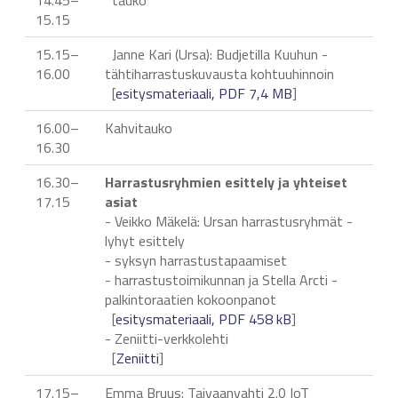
14.45–
tauko
15.15
15.15–
Janne Kari (Ursa): Budjetilla Kuuhun -
16.00
tähtiharrastuskuvausta kohtuuhinnoin
[
esitysmateriaali, PDF 7,4 MB
]
16.00–
Kahvitauko
16.30
16.30–
Harrastusryhmien esittely ja yhteiset
17.15
asiat
- Veikko Mäkelä: Ursan harrastusryhmät -
lyhyt esittely
- syksyn harrastustapaamiset
- harrastustoimikunnan ja Stella Arcti -
palkintoraatien kokoonpanot
[
esitysmateriaali, PDF 458 kB
]
- Zeniitti-verkkolehti
[
Zeniitti
]
17.15–
Emma Bruus: Taivaanvahti 2.0 IoT