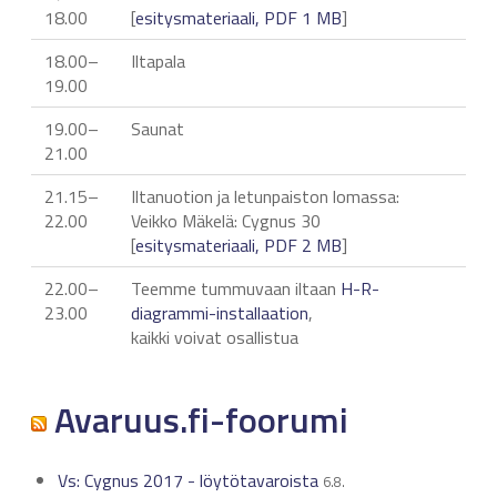
18.00
[
esitysmateriaali, PDF 1 MB
]
18.00–
Iltapala
19.00
19.00–
Saunat
21.00
21.15–
Iltanuotion ja letunpaiston lomassa:
22.00
Veikko Mäkelä: Cygnus 30
[
esitysmateriaali, PDF 2 MB
]
22.00–
Teemme tummuvaan iltaan
H-R-
23.00
diagrammi-installaation
,
kaikki voivat osallistua
Avaruus.fi-foorumi
Vs: Cygnus 2017 - löytötavaroista
6.8.