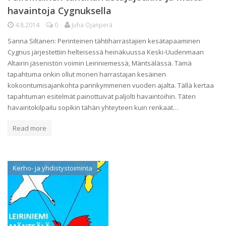
havaintoja Cygnuksella
4.8.2014
0
Juha Ojanperä
Sanna Siltanen: Perinteinen tähtiharrastajien kesätapaaminen
Cygnus järjestettiin helteisessä heinäkuussa Keski-Uudenmaan
Altairin jäsenistön voimin Leiriniemessä, Mäntsälässä. Tämä
tapahtuma onkin ollut monen harrastajan kesäinen
kokoontumisajankohta parinkymmenen vuoden ajalta. Tällä kertaa
tapahtuman esitelmät painottuivat paljolti havaintoihin. Täten
havaintokilpailu sopikin tähän yhteyteen kuin renkaat…
Read more
Kerho- ja yhdistystoiminta