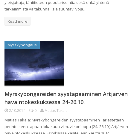
yleisjuttuja, tähtitieteen popularisointia sekä ehkä yhtenä
tärkeimmistä valtakunnallisia suuntaviivoja…
Read more
Myrskybongaus
Myrskybongareiden syystapaaminen Artjärven
havaintokeskuksessa 24-26.10.
2.10.2014
0
Matias Takala
Matias Takala: Myrskybongareiden syystapaaminen järjestetään
perinteiseen tapaan lokakuun viim. viikonloppu (24.-26.10.) Artjärven
havaintokeskuksessa. Esityksissä käsitellään kautta 2014