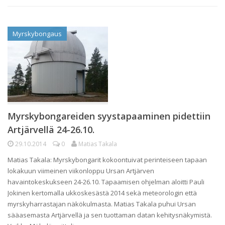
Myrskybongaus
Myrskybongareiden syystapaaminen pidettiin
Artjärvellä 24-26.10.
29.10.2014
0
Matias Takala
Matias Takala: Myrskybongarit kokoontuivat perinteiseen tapaan
lokakuun viimeinen viikonloppu Ursan Artjärven
havaintokeskukseen 24-26.10. Tapaamisen ohjelman aloitti Pauli
Jokinen kertomalla ukkoskesästä 2014 sekä meteorologin että
myrskyharrastajan näkökulmasta. Matias Takala puhui Ursan
sääasemasta Artjärvellä ja sen tuottaman datan kehitysnäkymistä.