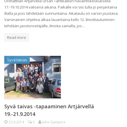
Orimattilan Artjärvellä Ursan Tähtikallion havaintokeskuksella
17.-19.10.2014 välisenä aikana. Paikalle voi siis tulla jo perjantaina
illalla ja pois lähdetään sunnuntaina. Aikataulu on varsin joustava.
Varsinainen ohjelma alkaa lauantaina kello 12. Ilmoittautuminen
tehdään jaostonvetäjälle, ilmoita samalla, jos…
Read more
Syvä taivas
Syvä taivas -tapaaminen Artjärvellä
19.-21.9.2014
23.9.2014
0
Juha Ojanperä