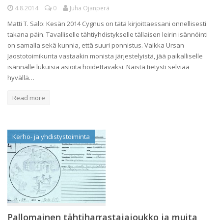
4.8.2014
0
Juha Ojanperä
Matti T. Salo: Kesän 2014 Cygnus on tätä kirjoittaessani onnellisesti
takana päin. Tavalliselle tähtiyhdistykselle tällaisen leirin isännöinti
on samalla sekä kunnia, että suuri ponnistus. Vaikka Ursan
Jaostotoimikunta vastaakin monista järjestelyistä, jää paikalliselle
isännälle lukuisia asioita hoidettavaksi. Näistä tietysti selviää
hyvällä…
Read more
Kerho- ja yhdistystoiminta
Pallomainen tähtiharrastajajoukko ja muita