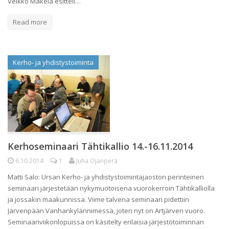
Veikko Mäkelä esitteli…
Read more
Kerho- ja yhdistystoiminta
Kerhoseminaari Tähtikallio 14.-16.11.2014
6.10.2014
1
Juha Ojanperä
Matti Salo: Ursan Kerho- ja yhdistystoimintajaoston perinteinen
seminaari järjestetään nykymuotoisena vuorokerroin Tähtikalliolla
ja jossakin maakunnissa. Viime talvena seminaari pidettiin
Järvenpään Vanhankylännimessä, joten nyt on Artjärven vuoro.
Seminaariviikonlopuissa on käsitelty erilaisia järjestötoiminnan