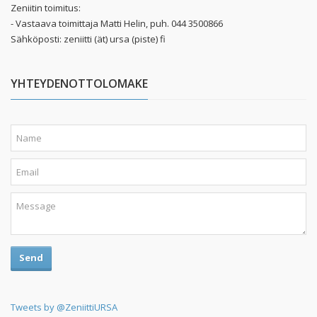
Zeniitin toimitus:
- Vastaava toimittaja Matti Helin, puh. 044 3500866
Sähköposti: zeniitti (ät) ursa (piste) fi
YHTEYDENOTTOLOMAKE
Send
Tweets by @ZeniittiURSA