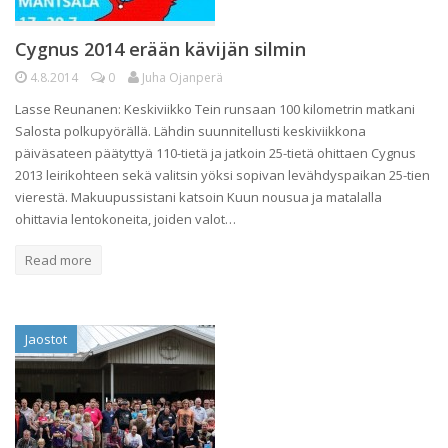
Cygnus 2014 erään kävijän silmin
4.8.2014
0
Juha Ojanperä
Lasse Reunanen: Keskiviikko Tein runsaan 100 kilometrin matkani
Salosta polkupyörällä. Lähdin suunnitellusti keskiviikkona
päiväsateen päätyttyä 110-tietä ja jatkoin 25-tietä ohittaen Cygnus
2013 leirikohteen sekä valitsin yöksi sopivan levähdyspaikan 25-tien
vierestä. Makuupussistani katsoin Kuun nousua ja matalalla
ohittavia lentokoneita, joiden valot…
Read more
Jaostot