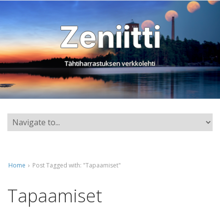
Zeniitti
Tähtiharrastuksen verkkolehti
Home
›
Post Tagged with: "Tapaamiset"
Tapaamiset