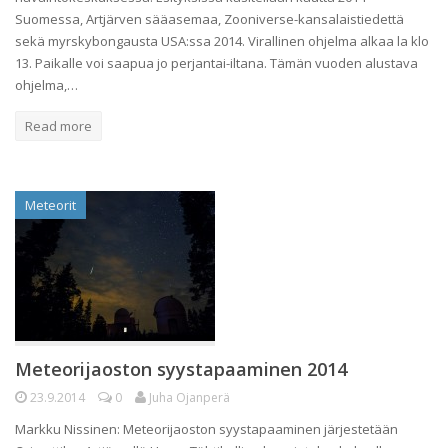
Suomessa, Artjärven sääasemaa, Zooniverse-kansalaistiedettä
sekä myrskybongausta USA:ssa 2014. Virallinen ohjelma alkaa la klo
13. Paikalle voi saapua jo perjantai-iltana. Tämän vuoden alustava
ohjelma,…
Read more
Meteorit
Meteorijaoston syystapaaminen 2014
23.9.2014
0
Juha Ojanperä
Markku Nissinen: Meteorijaoston syystapaaminen järjestetään