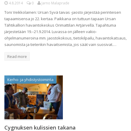
4.8.2014
0
Jarno Malaprade
Toni Veikkolainen: Ursan Syvä taivas -jaosto järjestää perinteisen
tapaamisensa jo 22. kertaa. Paikkana on tuttuun tapaan Ursan
Tähtikallion havaintokeskus Orimattilan Artjärvellä. Tapahtuma
järjestetään 19.–21.9.2014. Luvassa on jälleen vakio-
ohjelmanumeroina mm. jaostokokous, tietokilpailu, havaintokatsaus,
saunomista ja tietenkin havaitsemista, jos säät vain suosivat.…
Read more
Kerho- ja yhdistystoiminta
Cygnuksen kulissien takana