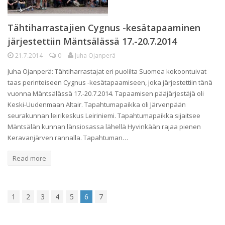
Tähtiharrastajien Cygnus -kesätapaaminen
järjestettiin Mäntsälässä 17.-20.7.2014
21.7.2014
0
Juha Ojanperä
Juha Ojanperä: Tähtiharrastajat eri puolilta Suomea kokoontuivat
taas perinteiseen Cygnus -kesätapaamiseen, joka järjestettiin tänä
vuonna Mäntsälässä 17.-20.7.2014. Tapaamisen pääjärjestäjä oli
Keski-Uudenmaan Altair. Tapahtumapaikka oli Järvenpään
seurakunnan leirikeskus Leiriniemi. Tapahtumapaikka sijaitsee
Mäntsälän kunnan länsiosassa lähellä Hyvinkään rajaa pienen
Keravanjärven rannalla. Tapahtuman…
Read more
1
2
3
4
5
6
7