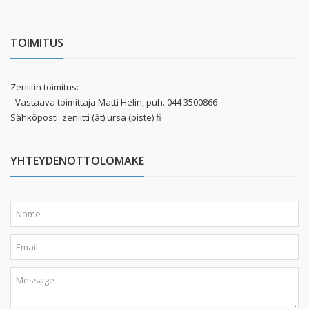
TOIMITUS
Zeniitin toimitus:
- Vastaava toimittaja Matti Helin, puh. 044 3500866
Sähköposti: zeniitti (ät) ursa (piste) fi
YHTEYDENOTTOLOMAKE