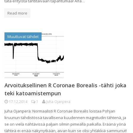
tätä erityistä tähtitaivaan tapahtumaa! Alfa…
Read more
Muuttuvat tähdet
Arvoituksellinen R Coronae Borealis -tähti joka
teki katoamistempun
17.12.2014
1
Juha Ojanperä
Juha Ojanperä: Normaalisti R Coronae Borealis loistaa Pohjan
kruunun tähdistössä tavallisena kuudennen magnitudin tähtenä, ja
se on vielä nähtävissä paljain silmin pimeällä paikalla. Eräänä yönä
tähteä ei enää näkynytkään, aivan kuin se olisi yhtäkkiä sammunut!