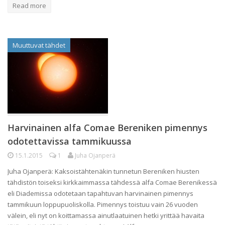
Read more
Muuttuvat tähdet
Harvinainen alfa Comae Bereniken pimennys
odotettavissa tammikuussa
15.1.2015
1
Juha Ojanperä
Juha Ojanperä: Kaksoistähtenäkin tunnetun Bereniken hiusten
tähdistön toiseksi kirkkaimmassa tähdessä alfa Comae Berenikessä
eli Diademissa odotetaan tapahtuvan harvinainen pimennys
tammikuun loppupuoliskolla. Pimennys toistuu vain 26 vuoden
välein, eli nyt on koittamassa ainutlaatuinen hetki yrittää havaita