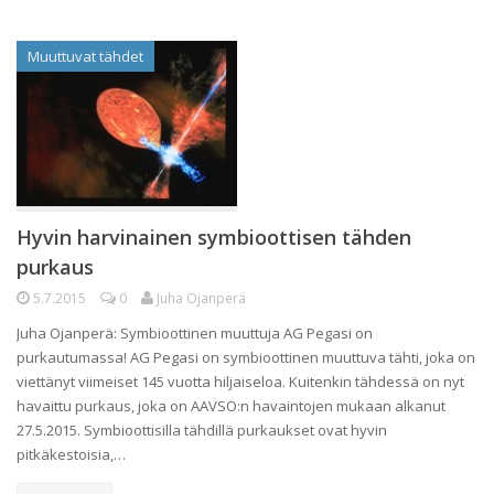
Muuttuvat tähdet
Hyvin harvinainen symbioottisen tähden
purkaus
5.7.2015
0
Juha Ojanperä
Juha Ojanperä: Symbioottinen muuttuja AG Pegasi on
purkautumassa! AG Pegasi on symbioottinen muuttuva tähti, joka on
viettänyt viimeiset 145 vuotta hiljaiseloa. Kuitenkin tähdessä on nyt
havaittu purkaus, joka on AAVSO:n havaintojen mukaan alkanut
27.5.2015. Symbioottisilla tähdillä purkaukset ovat hyvin
pitkäkestoisia,…