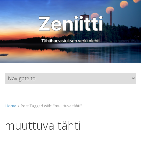
Zeniitti
Tähtiharrastuksen verkkolehti
Home
›
Post Tagged with: "muuttuva tähti"
muuttuva tähti