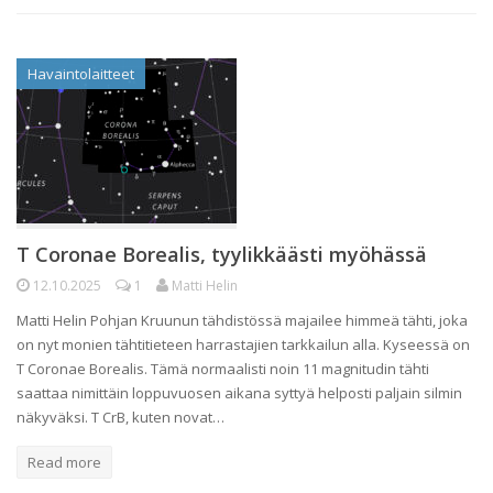
Havaintolaitteet
T Coronae Borealis, tyylikkäästi myöhässä
12.10.2025
1
Matti Helin
Matti Helin Pohjan Kruunun tähdistössä majailee himmeä tähti, joka
on nyt monien tähtitieteen harrastajien tarkkailun alla. Kyseessä on
T Coronae Borealis. Tämä normaalisti noin 11 magnitudin tähti
saattaa nimittäin loppuvuosen aikana syttyä helposti paljain silmin
näkyväksi. T CrB, kuten novat…
Read more