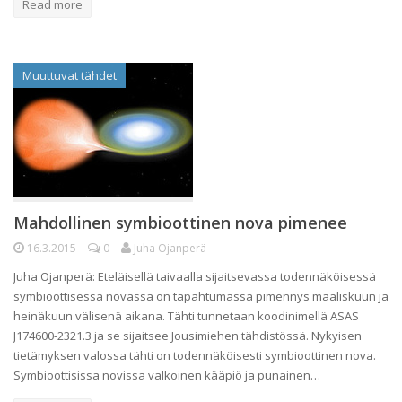
Read more
Muuttuvat tähdet
Mahdollinen symbioottinen nova pimenee
16.3.2015
0
Juha Ojanperä
Juha Ojanperä: Eteläisellä taivaalla sijaitsevassa todennäköisessä
symbioottisessa novassa on tapahtumassa pimennys maaliskuun ja
heinäkuun välisenä aikana. Tähti tunnetaan koodinimellä ASAS
J174600-2321.3 ja se sijaitsee Jousimiehen tähdistössä. Nykyisen
tietämyksen valossa tähti on todennäköisesti symbioottinen nova.
Symbioottisissa novissa valkoinen kääpiö ja punainen…