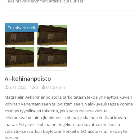
Havaintovälineryhmän artikkelit ja uutiset
Erikoisartikkeli
Ai-kohinanpoisto
20.1.2025
0
Matti Helin
Matti Helin Ai-kohinanpoistolla tarkoitetaan tekoälyn käyttöä kuvien
kohinan vähentämiseen tai poistamiseen. Valokuvauksessa kohina
esiintyy tyypillisesti rakeena, joko satunnaisina väri- tai
kirkkausvaihteluina (luminanssikohina), jotka heikentävät kuvan
laatua. Erityisesti kohina on ongelma, kun kuvataan heikossa
valaistuksessa, kun käytetään korkeita ISO-asetuksia. Tekoälyllä
toimiva…