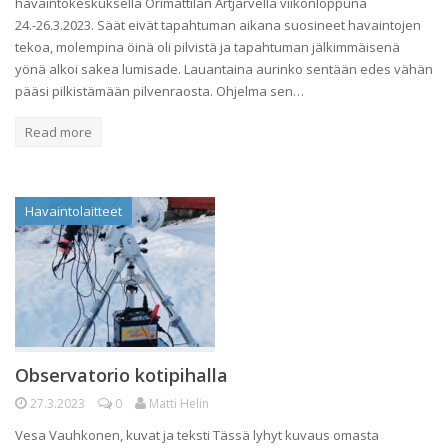
havaintokeskuksella Orimattilan Artjärvellä viikonloppuna
24.-26.3.2023. Säät eivät tapahtuman aikana suosineet havaintojen
tekoa, molempina öinä oli pilvistä ja tapahtuman jälkimmäisenä
yönä alkoi sakea lumisade. Lauantaina aurinko sentään edes vähän
pääsi pilkistämään pilvenraosta. Ohjelma sen…
Read more
Havaintolaitteet
Observatorio kotipihalla
27.3.2023
0
Matti Helin
Vesa Vauhkonen, kuvat ja teksti Tässä lyhyt kuvaus omasta