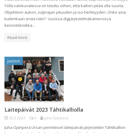
Yöllä valokuvatessa on totuttu siihen, että kaiken pitää olla suurta.
Objektiivin aukon, suljinajan pituuden ja iso-herkkyyden. Onko asia
kuitenkaan enää näin? Uusissa digijärjestelmäkameroissa
kennotekniikka…
Read more
Jaostot
Laitepäivät 2023 Tähtikalliolla
28.3.2023
0
Juha Ojanperä
Juha Ojanperä Ursan perinteiset laitepäivät järjestettiin Tähtikallion