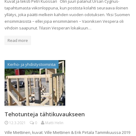
Kuvat ja teksti Petri Kuossari Olin juuri palanut Ursan Cygnus-
tapahtumasta viikonloppuna, kun postista kolahti seuraava iloinen
yllätys, joka päätti melkein kahden vuoden odotuksen. Yksi Suomen
ensimmäisistä − ellei jopa ensimmäinen − Vaoniksen Vespera oli
vihdoin saapunut. Tilasin Vesperan lokakuun…
Read more
Kerho- ja yhdistystoiminta
Tehotunteja tähtikuvaukseen
12.3.2021
0
Matti Helin
Ville Miettinen, kuvat: Ville Miettinen & Erik Pirtala Tammikuussa 2019