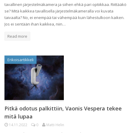
tavallinen järjestelmäkamera ja siihen ehkä pari optiikkaa. Riittääkö
se? Mitä kaikkea tavallisella järjestelmäkameralla voi kuvata
taivaalta? No, ei enempää tai vähempää kuin lähestulkoon kaiken.
Jos ei sentään ihan kaikkea, niin…
Read more
Erikoisartikkeli
Pitkä odotus palkittiin, Vaonis Vespera tekee
mitä lupaa
14.11.2022
0
Matti Helin