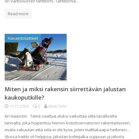
on Vartiovuoren tähtitorni. Tähtitornia…
Read more
Havaintolaitteet
Miten ja miksi rakensin siirrettävän jalustan
kaukoputkille?
10.10.2024
0
Matti Helin
Ari Haavisto Tämä saattaa aluksi vaikuttaa siltä tavalliselta
tarinalta, joka huipentuu hienon kotiobservatorion rakentamiseen,
mutta vakuutan että siitä ei ole kyse, joten malttakaapa hetkinen…
Alussa kaikki oli helppoa: Jalustan kolmijalka suppuun ja jalusta