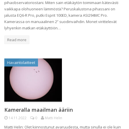
pihaobservatoriostani. Miten sain etäkäytön toimimaan kätevästi
vaikkapa olohuoneen lämmöstä? Peruskalustona pihassani on
jalusta EQ6-R Pro, putki Esprit 100ED, kamera ASI294MC Pro.
Kamerassa on manuaalinen 2” suodinvaihdin. Monet virittelevät
lyhyenkin matkan etäkäyttöön…
Read more
Havaintolaitteet
Kameralla maailman ääriin
14.11.2022
0
Matti Helin
Matti Helin: Olet kiinnostunut avaruudesta, mutta sinulla ei ole kuin