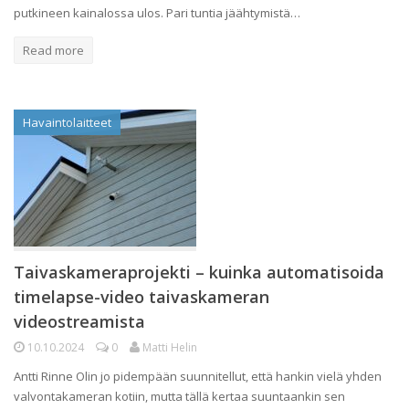
putkineen kainalossa ulos. Pari tuntia jäähtymistä…
Read more
Havaintolaitteet
Taivaskameraprojekti – kuinka automatisoida
timelapse-video taivaskameran
videostreamista
10.10.2024
0
Matti Helin
Antti Rinne Olin jo pidempään suunnitellut, että hankin vielä yhden
valvontakameran kotiin, mutta tällä kertaa suuntaankin sen