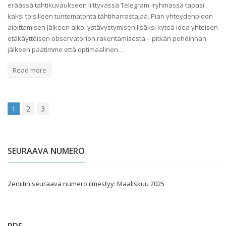
eräässä tähtikuvaukseen liittyvässä Telegram -ryhmässä tapasi
kaksi toisilleen tuntematonta tähtiharrastajaa. Pian yhteydenpidon
aloittamisen jälkeen alkoi ystävystymisen lisäksi kyteä idea yhteisen
etäkäyttöisen observatorion rakentamisesta – pitkän pohdinnan
jälkeen päätimme että optimaalinen…
Read more
1
2
3
SEURAAVA NUMERO
Zeniitin seuraava numero ilmestyy: Maaliskuu 2025