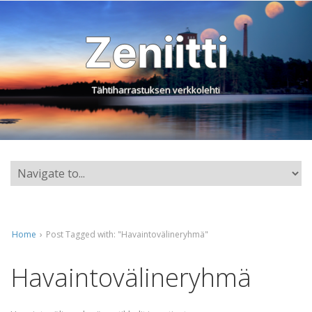
Zeniitti
Tähtiharrastuksen verkkolehti
Home
›
Post Tagged with: "Havaintovälineryhmä"
Havaintovälineryhmä