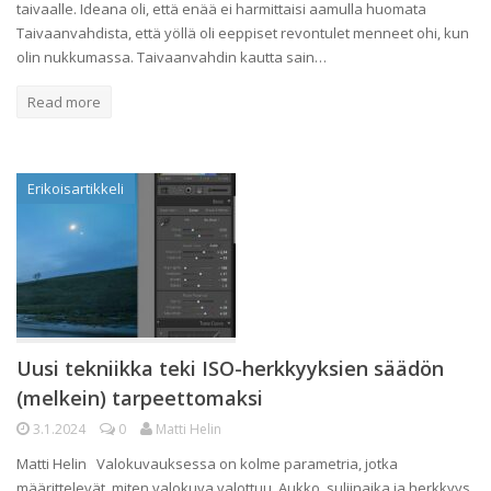
taivaalle. Ideana oli, että enää ei harmittaisi aamulla huomata
Taivaanvahdista, että yöllä oli eeppiset revontulet menneet ohi, kun
olin nukkumassa. Taivaanvahdin kautta sain…
Read more
Erikoisartikkeli
Uusi tekniikka teki ISO-herkkyyksien säädön
(melkein) tarpeettomaksi
3.1.2024
0
Matti Helin
Matti Helin Valokuvauksessa on kolme parametria, jotka
määrittelevät, miten valokuva valottuu. Aukko, suljinaika ja herkkyys.