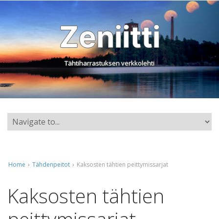
Zeniitti
Tähtiharrastuksen verkkolehti
Home
›
Tähdenpeitot
›
Kaksosten tähtien peittymissarjat
Kaksosten tähtien