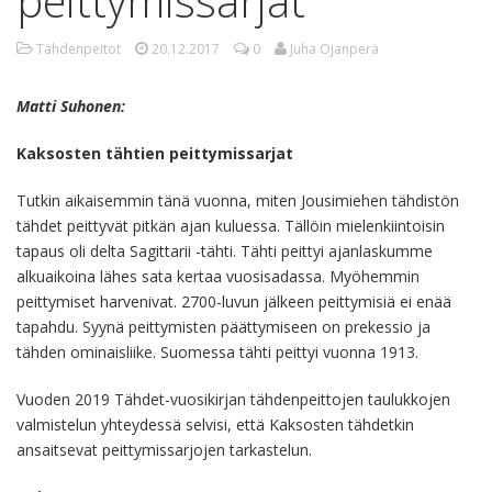
peittymissarjat
Tähdenpeitot
20.12.2017
0
Juha Ojanperä
Matti Suhonen:
Kaksosten tähtien peittymissarjat
Tutkin aikaisemmin tänä vuonna, miten Jousimiehen tähdistön
tähdet peittyvät pitkän ajan kuluessa. Tällöin mielenkiintoisin
tapaus oli delta Sagittarii -tähti. Tähti peittyi ajanlaskumme
alkuaikoina lähes sata kertaa vuosisadassa. Myöhemmin
peittymiset harvenivat. 2700-luvun jälkeen peittymisiä ei enää
tapahdu. Syynä peittymisten päättymiseen on prekessio ja
tähden ominaisliike. Suomessa tähti peittyi vuonna 1913.
Vuoden 2019 Tähdet-vuosikirjan tähdenpeittojen taulukkojen
valmistelun yhteydessä selvisi, että Kaksosten tähdetkin
ansaitsevat peittymissarjojen tarkastelun.