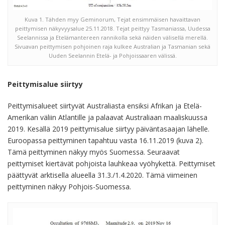
Kuva 1. Tähden myy Geminorum, Tejat ensimmäisen havaittavan
peittymisen näkyvyysalue 25.11.2018. Tejat peittyy Tasmaniassa, Uudessa
Seelannissa ja Etelämantereen rannikolla sekä näiden välisellä merellä.
Sivuavan peittymisen pohjoinen raja kulkee Australian ja Tasmanian sekä
Uuden Seelannin Etelä- ja Pohjoissaaren välissä.
Peittymisalue siirtyy
Peittymisalueet siirtyvät Australiasta ensiksi Afrikan ja Etelä-
Amerikan väliin Atlantille ja palaavat Australiaan maaliskuussa
2019. Kesällä 2019 peittymisalue siirtyy päiväntasaajan lähelle.
Euroopassa peittyminen tapahtuu vasta 16.11.2019 (kuva 2).
Tämä peittyminen näkyy myös Suomessa. Seuraavat
peittymiset kiertävät pohjoista lauhkeaa vyöhykettä. Peittymiset
päättyvät arktisella alueella 31.3./1.4.2020. Tämä viimeinen
peittyminen näkyy Pohjois-Suomessa.