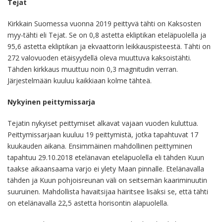
Tejat
Kirkkain Suomessa vuonna 2019 peittyvä tähti on Kaksosten
myy-tähti eli Tejat. Se on 0,8 astetta ekliptikan eteläpuolella ja
95,6 astetta ekliptikan ja ekvaattorin leikkauspisteestä. Tähti on
272 valovuoden etäisyydellä oleva muuttuva kaksoistähti.
Tähden kirkkaus muuttuu noin 0,3 magnitudin verran.
Järjestelmään kuuluu kaikkiaan kolme tähteä.
Nykyinen peittymissarja
Tejatin nykyiset peittymiset alkavat vajaan vuoden kuluttua.
Peittymissarjaan kuuluu 19 peittymistä, jotka tapahtuvat 17
kuukauden aikana. Ensimmäinen mahdollinen peittyminen
tapahtuu 29.10.2018 etelänavan eteläpuolella eli tähden Kuun
taakse aikaansaama varjo ei ylety Maan pinnalle. Etelänavalla
tähden ja Kuun pohjoisreunan väli on seitsemän kaariminuutin
suuruinen. Mahdollista havaitsijaa häiritsee lisäksi se, että tähti
on etelänavalla 22,5 astetta horisontin alapuolella.