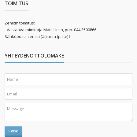
TOIMITUS
Zeniitin toimitus:
- Vastaava toimittaja Matti Helin, puh. 044 3500866
Sähköposti: zeniitti (ät) ursa (piste) fi
YHTEYDENOTTOLOMAKE
Send