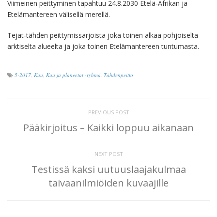
Viimeinen peittyminen tapahtuu 24.8.2030 Etelä-Afrikan ja
Etelämantereen välisellä merellä.
Tejat-tähden peittymissarjoista joka toinen alkaa pohjoiselta
arktiselta alueelta ja joka toinen Etelämantereen tuntumasta.
5-2017
,
Kuu
,
Kuu ja planeetat -ryhmä
,
Tähdenpeitto
PREVIOUS POST
Pääkirjoitus – Kaikki loppuu aikanaan
NEXT POST
Testissä kaksi uutuuslaajakulmaa
taivaanilmiöiden kuvaajille