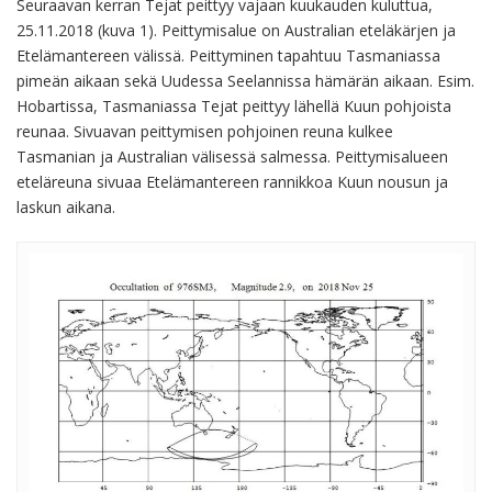
Seuraavan kerran Tejat peittyy vajaan kuukauden kuluttua,
25.11.2018 (kuva 1). Peittymisalue on Australian eteläkärjen ja
Etelämantereen välissä. Peittyminen tapahtuu Tasmaniassa
pimeän aikaan sekä Uudessa Seelannissa hämärän aikaan. Esim.
Hobartissa, Tasmaniassa Tejat peittyy lähellä Kuun pohjoista
reunaa. Sivuavan peittymisen pohjoinen reuna kulkee
Tasmanian ja Australian välisessä salmessa. Peittymisalueen
eteläreuna sivuaa Etelämantereen rannikkoa Kuun nousun ja
laskun aikana.