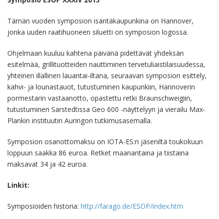
Tämän vuoden symposion isäntäkaupunkina on Hannover,
jonka uuden raatihuoneen siluetti on symposion logossa.
Ohjelmaan kuuluu kahtena päivänä pidettävät yhdeksän
esitelmää, grillituotteiden nauttiminen tervetuliaistilaisuudessa,
yhteinen illallinen lauantai-iltana, seuraavan symposion esittely,
kahvi- ja lounastauot, tutustuminen kaupunkiin, Hannoverin
pormestarin vastaanotto, opastettu retki Braunschweigiin,
tutustuminen Sarstedtissa Geo 600 -näyttelyyn ja vierailu Max-
Plankin instituutin Auringon tutkimusasemalla.
Symposion osanottomaksu on IOTA-ES:n jäseniltä toukokuun
loppuun saakka 86 euroa. Retket maanantaina ja tiistaina
maksavat 34 ja 42 euroa.
Linkit:
Symposioiden historia:
http://farago.de/ESOP/index.htm