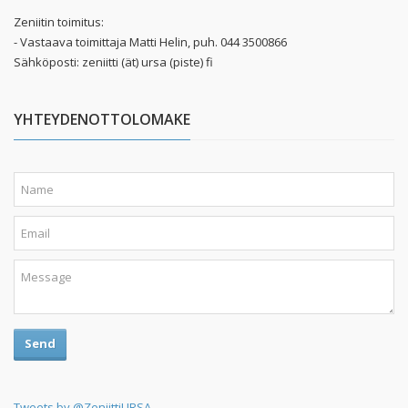
Zeniitin toimitus:
- Vastaava toimittaja Matti Helin, puh. 044 3500866
Sähköposti: zeniitti (ät) ursa (piste) fi
YHTEYDENOTTOLOMAKE
Send
Tweets by @ZeniittiURSA