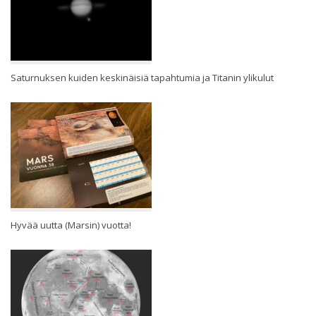
Saturnuksen kuiden keskinäisiä tapahtumia ja Titanin ylikulut
Hyvää uutta (Marsin) vuotta!