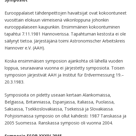
Eurooppalaiset tähdenpeittojen havaitsijat ovat kokoontuneet
vuosittain elokuun viimeisenä viikonloppuna johonkin
eurooppalaiseen kaupunkiin. Ensimmäinen kokoontuminen
tapahtui 7.11.1981 Hannoverissa. Tapahtuman kestosta ei ole
säilynyt tietoa. Järjestäjänä toimi Astronomischer Arbeitskreis
Hannover e.V. (AAH).
Koska ensimmäisen symposion ajankohta oli lähellä vuoden
loppua, seuraavana vuonna ei järjestetty symposiota. Toisen
symposion järjestivät AAH ja Institut für Erdvermessung 19.–
20.3.1983.
Symposioita on pidetty useaan kertaan Alankomaissa,
Belgiassa, Britanniassa, Espanjassa, Italiassa, Puolassa,
Saksassa, Tsekkoslovakiassa, Tsekeissä ja Slovakiassa.
Pohjoismaissa symposio on ollut kahdesti: 1987 Tanskassa ja
2005 Suomessa. Ranskassa symposio oli vuonna 2004.
Symposio ESOP XXXIV 2015