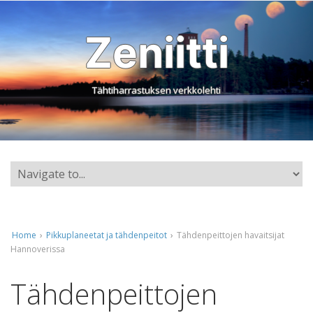
Zeniitti
Tähtiharrastuksen verkkolehti
Home
›
Pikkuplaneetat ja tähdenpeitot
›
Tähdenpeittojen havaitsijat
Hannoverissa
Tähdenpeittojen