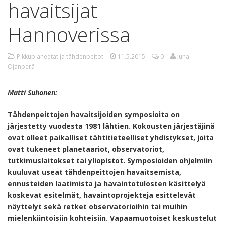
havaitsijat
Hannoverissa
Pikkuplaneetat ja tähdenpeitot
11.5.2015
0
Juha
Ojanperä
Matti Suhonen:
Tähdenpeittojen havaitsijoiden symposioita on
järjestetty vuodesta 1981 lähtien. Kokousten järjestäjinä
ovat olleet paikalliset tähtitieteelliset yhdistykset, joita
ovat tukeneet planetaariot, observatoriot,
tutkimuslaitokset tai yliopistot. Symposioiden ohjelmiin
kuuluvat useat tähdenpeittojen havaitsemista,
ennusteiden laatimista ja havaintotulosten käsittelyä
koskevat esitelmät, havaintoprojekteja esittelevät
näyttelyt sekä retket observatorioihin tai muihin
mielenkiintoisiin kohteisiin. Vapaamuotoiset keskustelut