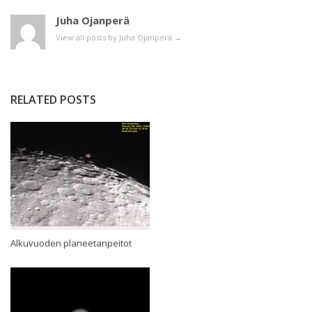
Juha Ojanperä
View all posts by Juha Ojanperä
→
RELATED POSTS
Alkuvuoden planeetanpeitot