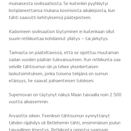
muinaisesta sivilisaatiosta. Se kuitenkin pyyhkiytyi
kotiplaneettansa mukana kosmisista aikakirjoista, kun
tähti saavutti kehityksensä päätepisteen.
Kadonneen sivilisaation löytyminen ei kuitenkaan ollut
suurin retkikuntaa kohdannut yllätys – tai järkytys.
Tarinasta on pääteltävissä, että se sijoittuu muutaman
sadan vuoden päähän tulevaisuuteen. Kun retkikunta saa
selville tähtisumun iän ja tekee yksinkertaisen
laskutoimituksen, jonka toisena tekijänä on sumun
etäisyys, he saavat pahaenteisen tuloksen.
Supernovan on täytynyt näkyä Maan taivaalla noin 2 500
vuotta aikaisemmin.
Arvasitte oikein. Feeniksin tähtisumun synnyttänyt
tähden räjähdys oli Betlehemin tähti, ensimmäisen joulun
taivaallinen ilmestys. Retkikunta onnistui saamaan