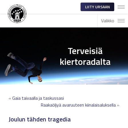
LIITY URSAAN
Valikko
Terveisiä
kiertoradalta
«
Gaia taivaalla ja taskussasi
Raakaöljyä avaruuteen kiinalaisaluksella
»
Joulun tähden tragedia