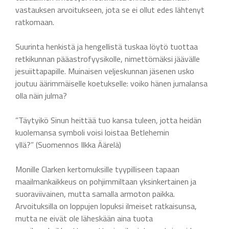
vastauksen arvoitukseen, jota se ei ollut edes lähtenyt
ratkomaan.
Suurinta henkistä ja hengellistä tuskaa löytö tuottaa
retkikunnan pääastrofyysikolle, nimettömäksi jäävälle
jesuiittapapille. Muinaisen veljeskunnan jäsenen usko
joutuu äärimmäiselle koetukselle: voiko hänen jumalansa
olla näin julma?
”Täytyikö Sinun heittää tuo kansa tuleen, jotta heidän
kuolemansa symboli voisi loistaa Betlehemin
yllä?” (Suomennos Ilkka Äärelä)
Monille Clarken kertomuksille tyypilliseen tapaan
maailmankaikkeus on pohjimmiltaan yksinkertainen ja
suoraviivainen, mutta samalla armoton paikka.
Arvoituksilla on loppujen lopuksi ilmeiset ratkaisunsa,
mutta ne eivät ole läheskään aina tuota