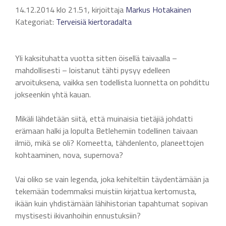
14.12.2014 klo 21.51, kirjoittaja
Markus Hotakainen
Kategoriat:
Terveisiä kiertoradalta
Yli kaksituhatta vuotta sitten öisellä taivaalla –
mahdollisesti – loistanut tähti pysyy edelleen
arvoituksena, vaikka sen todellista luonnetta on pohdittu
jokseenkin yhtä kauan.
Mikäli lähdetään siitä, että muinaisia tietäjiä johdatti
erämaan halki ja lopulta Betlehemiin todellinen taivaan
ilmiö, mikä se oli? Komeetta, tähdenlento, planeettojen
kohtaaminen, nova, supernova?
Vai oliko se vain legenda, joka kehiteltiin täydentämään ja
tekemään todemmaksi muistiin kirjattua kertomusta,
ikään kuin yhdistämään lähihistorian tapahtumat sopivan
mystisesti ikivanhoihin ennustuksiin?