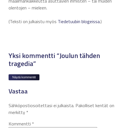
maailmankaikkeutta asuttavien ihmisten – tai muiden
olentojen – mieleen.
(Teksti on julkaistu myös
Tiedetuubin blogeissa
.)
Yksi kommentti “Joulun tähden
tragedia”
Näytä kommentit
Vastaa
Sähköpostiosoitettasi ei julkaista.
Pakolliset kentät on
merkitty
*
Kommentti
*