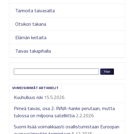
Tarinoita taivasalta
Otsikon takana
Elämän keitaita
Taivas takapihalla
VIIMEISIMMÄT ARTIKKELIT
Kuuhulluus iski
15.5.2026
Pimeä taivas, osa 2: INNA-hanke perutaan, mutta
tulossa on miljoona satelliittia
2.2.2026
Suomi lisää voimakkaasti osallistumistaan Euroopan
avaruusjärjestön toimintaan
5.12.2025