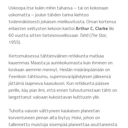
Uskoopa itse kukin mihin tahansa – tai on kokonaan
uskomatta – joulun tähden tarina kiehtoo
todennäköisesti jokaisen mielikuvitusta. Oman kortensa
erilaisten selitysten kekoon kantoi
Arthur C. Clarke
liki
60 vuotta sitten tieteisnovellissaan
Tähti
(
The Star
,
1955).
Kertomuksessa tähtienvälinen retkikunta matkaa
kauemmas Maasta ja aurinkokunnasta kuin ihminen on
koskaan aiemmin mennyt. Heidän määränpäänään on
Feeniksin tähtisumu, supernovaräjähdyksen jälkeensä
jättämä laajeneva kaasukuori. Kun retkikunta pääsee
perille, käy pian ilmi, että ennen tuhoutumistaan tähti on
langettanut valoaan kukoistavan kulttuurin ylle.
Tuholta vaivoin välttyneen kaukaisen planeetan
korventuneen pinnan alta löytyy Holvi, johon on
tallennettu muistoja sisempää planeettaa asuttaneesta