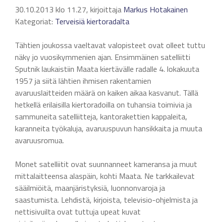
30.10.2013 klo 11.27, kirjoittaja
Markus Hotakainen
Kategoriat:
Terveisiä kiertoradalta
Tähtien joukossa vaeltavat valopisteet ovat olleet tuttu
näky jo vuosikymmenien ajan. Ensimmäinen satelliitti
Sputnik laukaistiin Maata kiertävälle radalle 4. lokakuuta
1957 ja siitä lähtien ihmisen rakentamien
avaruuslaitteiden määrä on kaiken aikaa kasvanut. Tällä
hetkellä erilaisilla kiertoradoilla on tuhansia toimivia ja
sammuneita satelliitteja, kantorakettien kappaleita,
karanneita työkaluja, avaruuspuvun hansikkaita ja muuta
avaruusromua.
Monet satelliitit ovat suunnanneet kameransa ja muut
mittalaitteensa alaspäin, kohti Maata. Ne tarkkailevat
sääilmiöitä, maanjäristyksiä, luonnonvaroja ja
saastumista. Lehdistä, kirjoista, televisio-ohjelmista ja
nettisivuilta ovat tuttuja upeat kuvat