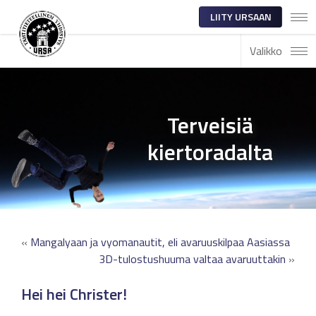
LIITY URSAAN
Valikko
Terveisiä
kiertoradalta
«
Mangalyaan ja vyomanautit, eli avaruuskilpaa Aasiassa
3D-tulostushuuma valtaa avaruuttakin
»
Hei hei Christer!