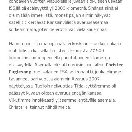
kohoavien vuorten yläpuolella leijuvaan elokuiseen usvaan
ISS:llä oli etäisyyttä yli 2000 kilometriä. Sinänsä siinä ei
ole mitään ihmeellistä, monet paljain silmin näkyvät
satelliitit kiertävät Kansainvälistä avaruusasemaa
korkeammalla, joten ne erottuvat vielä kauempaa.
Harvemmin – ja maanpinnalla ei koskaan – on kuitenkaan
mahdollista katsella ihmisten liikkumista 27 500
kilometrin tuntinopeudella parintuhannen kilometrin
etäisyydellä. Asemalla oli sattumoisin juuri silloin
Christer
Fuglesang
, ruotsalainen ESA-astronautti, jonka olimme
tavanneet pari vuotta aiemmin Avaruus 2007 -
näyttelyssä. Tuolloin nelivuotias Tilda-tyttäremme oli
päässyt kuvaan oikean avaruuslentäjän kanssa.
Vilkutimme innokkaasti ylitsemme lentävälle asemalle.
Christer ei tainnut nähdä meitä.