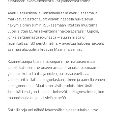
sinivihreäruskeavalkoisesta kotiplaneetastamme.
Avaruusaluksissa ja Kansainvälisellä avaruusasemalla
matkaavat astronautit voivat ihastella huikaisevia
näkymiä omin silmin. ISS-asemaan liitettiin muutama
vuosi sitten ESAn rakentama ”näköalaterassi” Cupola,
jonka seitsemästä ikkunasta – suurin niistä on
läpimitaltaan 80 senttimetriä – avautuu hulppea näköala
aseman alapuolella kiitäviin Maan maisemiin.
Käännetäänpä tilanne toisinpäin: me matoisen maan
asukit katselemme öiseen aikaan – ainakin toisinaan –
ylöspäin kohti tähtiä ja niiden joukossa vaeltavia
valopisteitä. Illalla auringonlaskun jälkeen ja aamulla ennen
auringonnousua Maata kiertävillä radoilla kiertävät
ihmiskätten työn tulokset kylpevät auringonvalossa, kun
maanpinnalla on jo tai vielä pimeää.
Satelliitteja voi nähdä lyhyessäkin ajassa lukuisia; itse