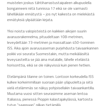
muistelen joskus tähtiharrastustaipaleen alkupuolella
bonganneeni niitä tunnissa 17 eikä se ole varmasti
lähelläkään ennätystä – jos nyt kaikesta on mielekästä
ennätyksiä ylipäätään kirjata.
Yksi noista valopisteistä on kaikkien aikojen suurin
avaruusrakennelma, pituudeltaan 108-metrinen,
leveydeltään 73-metrinen ja massaltaan 450-tonninen
ISS. Aika ajoin avaruusaseman purjehdusta taivaankannen
poikki voi seurata Suomestakin, mutta meikäläisiltä
leveysasteilta se jää aina matalalle, lähelle eteläistä
horisonttia, eikä se ole näkyvissä kuin pienen hetken.
Etelämpänä tilanne on toinen. Lontoon korkeudella ISS
kulkee korkeimmillaan suoraan pään yläpuolelta ja siitä
vielä etelämmäs se näkyy pohjoisellakin taivaankantilla.
Muutama vuosi sitten seurasimme aseman lentoa
Italiassa, pienessä Pioppin kalastajakylässä, kartoista
tutun ”saappaan” nilkan tietämillä.