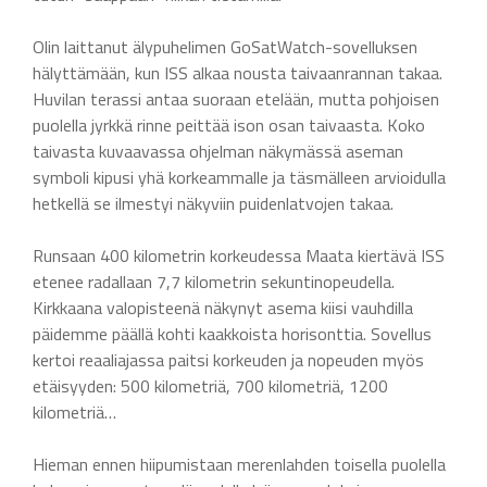
Olin laittanut älypuhelimen GoSatWatch-sovelluksen
hälyttämään, kun ISS alkaa nousta taivaanrannan takaa.
Huvilan terassi antaa suoraan etelään, mutta pohjoisen
puolella jyrkkä rinne peittää ison osan taivaasta. Koko
taivasta kuvaavassa ohjelman näkymässä aseman
symboli kipusi yhä korkeammalle ja täsmälleen arvioidulla
hetkellä se ilmestyi näkyviin puidenlatvojen takaa.
Runsaan 400 kilometrin korkeudessa Maata kiertävä ISS
etenee radallaan 7,7 kilometrin sekuntinopeudella.
Kirkkaana valopisteenä näkynyt asema kiisi vauhdilla
päidemme päällä kohti kaakkoista horisonttia. Sovellus
kertoi reaaliajassa paitsi korkeuden ja nopeuden myös
etäisyyden: 500 kilometriä, 700 kilometriä, 1200
kilometriä…
Hieman ennen hiipumistaan merenlahden toisella puolella