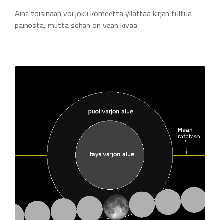
Aina toisinaan voi joku komeetta yllättää kirjan tultua
painosta, mutta sehän on vaan kivaa.