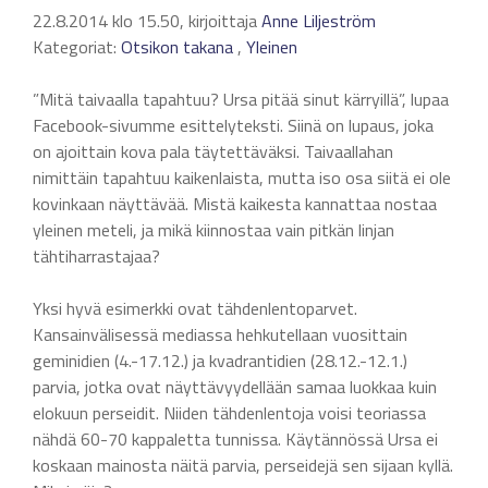
22.8.2014 klo 15.50, kirjoittaja
Anne Liljeström
Kategoriat:
Otsikon takana
,
Yleinen
”Mitä taivaalla tapahtuu? Ursa pitää sinut kärryillä”, lupaa
Facebook-sivumme esittelyteksti. Siinä on lupaus, joka
on ajoittain kova pala täytettäväksi. Taivaallahan
nimittäin tapahtuu kaikenlaista, mutta iso osa siitä ei ole
kovinkaan näyttävää. Mistä kaikesta kannattaa nostaa
yleinen meteli, ja mikä kiinnostaa vain pitkän linjan
tähtiharrastajaa?
Yksi hyvä esimerkki ovat tähdenlentoparvet.
Kansainvälisessä mediassa hehkutellaan vuosittain
geminidien (4.-17.12.) ja kvadrantidien (28.12.-12.1.)
parvia, jotka ovat näyttävyydellään samaa luokkaa kuin
elokuun perseidit. Niiden tähdenlentoja voisi teoriassa
nähdä 60-70 kappaletta tunnissa. Käytännössä Ursa ei
koskaan mainosta näitä parvia, perseidejä sen sijaan kyllä.