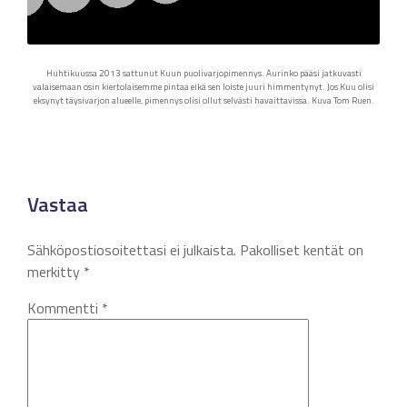
Huhtikuussa 2013 sattunut Kuun puolivarjopimennys. Aurinko pääsi jatkuvasti
valaisemaan osin kiertolaisemme pintaa eikä sen loiste juuri himmentynyt. Jos Kuu olisi
eksynyt täysivarjon alueelle, pimennys olisi ollut selvästi havaittavissa. Kuva Tom Ruen.
Vastaa
Sähköpostiosoitettasi ei julkaista.
Pakolliset kentät on
merkitty
*
Kommentti
*