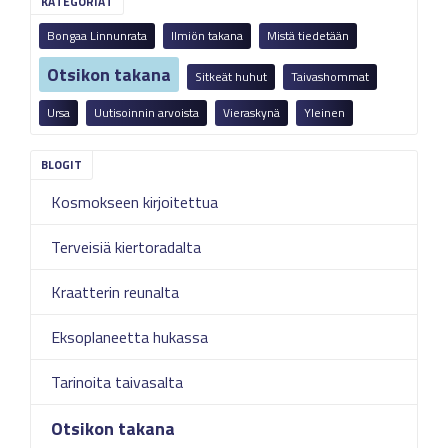
KATEGORIAT
Bongaa Linnunrata
Ilmiön takana
Mistä tiedetään
Otsikon takana
Sitkeät huhut
Taivashommat
Ursa
Uutisoinnin arvoista
Vieraskynä
Yleinen
Kosmokseen kirjoitettua
Terveisiä kiertoradalta
Kraatterin reunalta
Eksoplaneetta hukassa
Tarinoita taivasalta
Otsikon takana