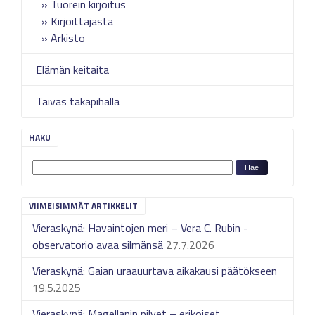
Tuorein kirjoitus
Kirjoittajasta
Arkisto
Elämän keitaita
Taivas takapihalla
HAKU
VIIMEISIMMÄT ARTIKKELIT
Vieraskynä: Havaintojen meri – Vera C. Rubin -
observatorio avaa silmänsä
27.7.2026
Vieraskynä: Gaian uraauurtava aikakausi päätökseen
19.5.2025
Vieraskynä: Magellanin pilvet – erikoiset