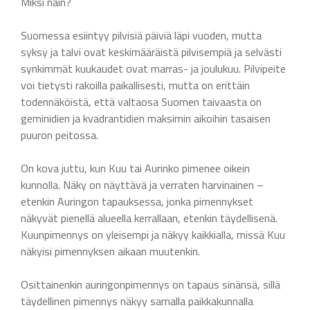
Miksi näin?
Suomessa esiintyy pilvisiä päiviä läpi vuoden, mutta
syksy ja talvi ovat keskimääräistä pilvisempiä ja selvästi
synkimmät kuukaudet ovat marras- ja joulukuu. Pilvipeite
voi tietysti rakoilla paikallisesti, mutta on erittäin
todennäköistä, että valtaosa Suomen taivaasta on
geminidien ja kvadrantidien maksimin aikoihin tasaisen
puuron peitossa.
On kova juttu, kun Kuu tai Aurinko pimenee oikein
kunnolla. Näky on näyttävä ja verraten harvinainen –
etenkin Auringon tapauksessa, jonka pimennykset
näkyvät pienellä alueella kerrallaan, etenkin täydellisenä.
Kuunpimennys on yleisempi ja näkyy kaikkialla, missä Kuu
näkyisi pimennyksen aikaan muutenkin.
Osittainenkin auringonpimennys on tapaus sinänsä, sillä
täydellinen pimennys näkyy samalla paikkakunnalla