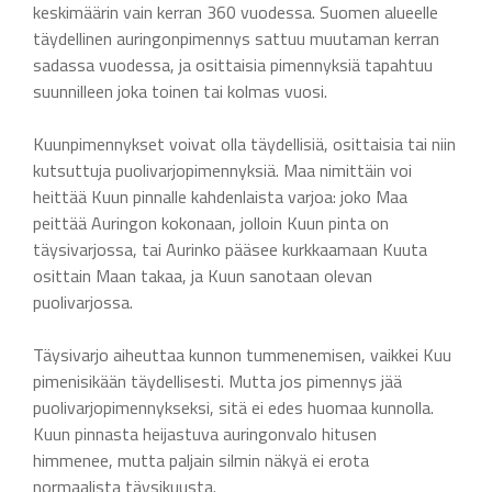
keskimäärin vain kerran 360 vuodessa. Suomen alueelle
täydellinen auringonpimennys sattuu muutaman kerran
sadassa vuodessa, ja osittaisia pimennyksiä tapahtuu
suunnilleen joka toinen tai kolmas vuosi.
Kuunpimennykset voivat olla täydellisiä, osittaisia tai niin
kutsuttuja puolivarjopimennyksiä. Maa nimittäin voi
heittää Kuun pinnalle kahdenlaista varjoa: joko Maa
peittää Auringon kokonaan, jolloin Kuun pinta on
täysivarjossa, tai Aurinko pääsee kurkkaamaan Kuuta
osittain Maan takaa, ja Kuun sanotaan olevan
puolivarjossa.
Täysivarjo aiheuttaa kunnon tummenemisen, vaikkei Kuu
pimenisikään täydellisesti. Mutta jos pimennys jää
puolivarjopimennykseksi, sitä ei edes huomaa kunnolla.
Kuun pinnasta heijastuva auringonvalo hitusen
himmenee, mutta paljain silmin näkyä ei erota
normaalista täysikuusta.