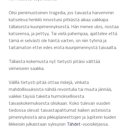
Olisi pienimuotoinen tragedia, jos taivasta harvemmin
katseleva henkilö innostuisi pitkästä aikaa vaikkapa
tällaisesta kuunpimennyksestä. Hän menee ulos, nostaa
katseensa, ja pettyy. Tai vielä pahempaa, ajattelee että
tämä ei selvästi ole häntä varten, on niin tyhmä ja
taitamaton ettei edes erota kuunpimennystä taivaalta.
Tällaista kokemusta nyt tietysti pitäisi välttää
viimeiseen saakka.
Välillä tietysti pitää ottaa riskejä, vinkata
mahdollisuuksista nähdä revontulia tai muuta jännää,
vaikkei täysiä takeita hurmoksellisesta
taivaskokemuksesta olisikaan. Koko tulevan vuoden
tiedossa olevat taivastapahtumat kaiken asteisista
pimennyksistä aina pikkuplaneettojen ja Jupiterin kuiden
liikkeisiin julkaistaan syksyisin
Tähdet
-vuosikirjassa.