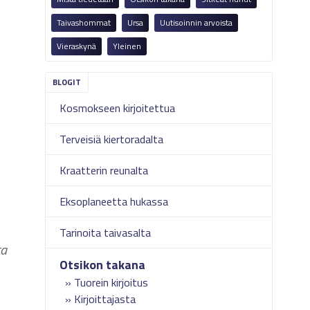
Taivashommat
Ursa
Uutisoinnin arvoista
Vieraskynä
Yleinen
Kosmokseen kirjoitettua
Terveisiä kiertoradalta
Kraatterin reunalta
Eksoplaneetta hukassa
Tarinoita taivasalta
ta
Otsikon takana
Tuorein kirjoitus
Kirjoittajasta