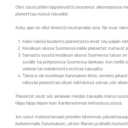
Olen tässä pitkin loppukevättä seurannut ulkomaisessa me
planeettaa rivissä taivaalla!
Koko ajan on ollut ilmeistä muutamakin asia. Ne ovat näm
Kaksi näistä kuudesta planeetasta eivät näy paljain si
Kesäkuun alussa Suomessa kaikki planeetat matavat pi
Samasta syystä kesäkuun alussa Suomessa taivas on er
syvälle tai pohjoisessa Suomessa lainkaan, kun meillä
vaikeaa
tai mahdotonta erottaa taivaalta.
Tämä ei ole kovinkaan harvinainen ilmiö: viimeksi pikais
näkyvää planeettaa olivat nähtävissä saman yön aikana
Planeetat eivät siis ainakaan meidän taivaalla marssi suo
hiljaa hiljaa hiipien kuin Kardemumman kelmeässä yössä.
Jos satut matkustamaan jonnekin lähemmäs päiväntasaaja
korkeimmalla Saturnuksen, sitten Marsin ja lähellä horisont