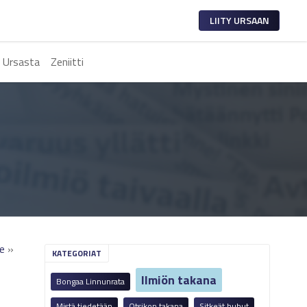
LIITY URSAAN
 Ursasta
Zeniitti
me
»
KATEGORIAT
Ilmiön takana
Bongaa Linnunrata
Mistä tiedetään
Otsikon takana
Sitkeät huhut