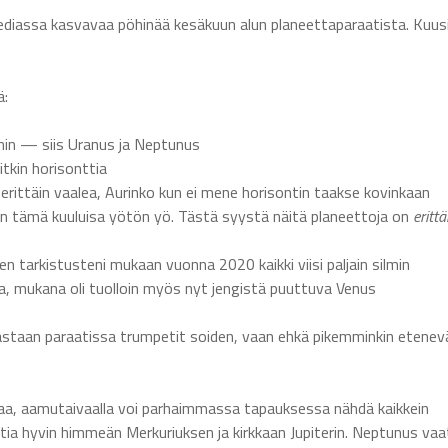
diassa kasvavaa pöhinää kesäkuun alun planeettaparaatista. Kuus
ä:
lmin — siis Uranus ja Neptunus
tkin horisonttia
ittäin vaalea, Aurinko kun ei mene horisontin taakse kovinkaan
 on tämä kuuluisa yötön yö. Tästä syystä näitä planeettoja on
erittä
ten tarkistusteni mukaan vuonna 2020 kaikki viisi paljain silmin
, mukana oli tuolloin myös nyt jengistä puuttuva Venus
rastaan paraatissa trumpetit soiden, vaan ehkä pikemminkin etenev
a, aamutaivaalla voi parhaimmassa tapauksessa nähdä kaikkein
tia hyvin himmeän Merkuriuksen ja kirkkaan Jupiterin. Neptunus vaat