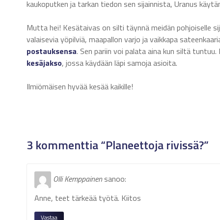
kaukoputken ja tarkan tiedon sen sijainnista, Uranus käytän
Mutta hei! Kesätaivas on silti täynnä meidän pohjoiselle si
valaisevia yöpilviä, maapallon varjo ja vaikkapa sateenkaar
postauksensa
. Sen pariin voi palata aina kun siltä tuntu
k
esäjakso
, jossa käydään läpi samoja asioita.
Ilmiömäisen hyvää kesää kaikille!
3 kommenttia “Planeettoja rivissä?”
Olli Kemppainen
sanoo:
Anne, teet tärkeää työtä. Kiitos
Vastaa