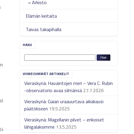
Arkisto
i
Elämän keitaita
Taivas takapihalla
HAKU
in
VIIMEISIMMÄT ARTIKKELIT
Vieraskynä: Havaintojen meri – Vera C. Rubin
-observatorio avaa silmänsä
27.7.2026
ät
Vieraskynä: Gaian uraauurtava aikakausi
päätökseen
19.5.2025
Vieraskynä: Magellanin pilvet – erikoiset
lähigalaksimme
13.5.2025
ii