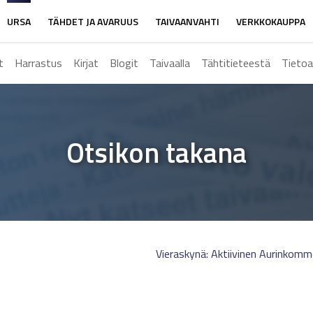
URSA
TÄHDET JA AVARUUS
TAIVAANVAHTI
VERKKOKAUPPA
t
Harrastus
Kirjat
Blogit
Taivaalla
Tähtitieteestä
Tietoa
Otsikon takana
Vieraskynä: Aktiivinen Aurinkom