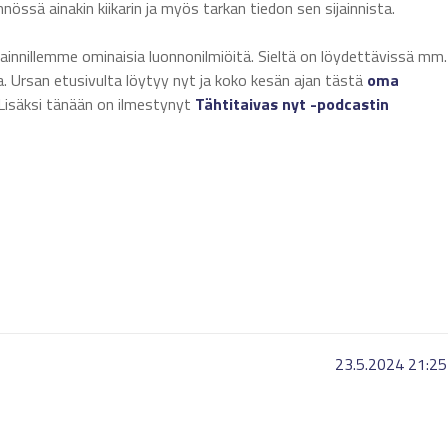
nössä ainakin kiikarin ja myös tarkan tiedon sen sijainnista.
jainnillemme ominaisia luonnonilmiöitä. Sieltä on löydettävissä mm.
ia. Ursan etusivulta löytyy nyt ja koko kesän ajan tästä
oma
u. Lisäksi tänään on ilmestynyt
Tähtitaivas nyt -podcastin
23.5.2024 21:25