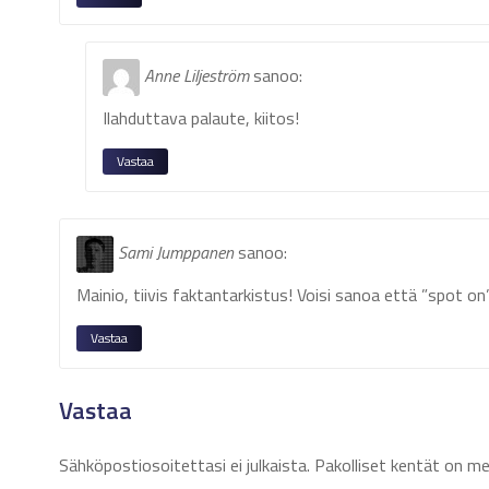
Anne Liljeström
sanoo:
Ilahduttava palaute, kiitos!
Vastaa
Sami Jumppanen
sanoo:
Mainio, tiivis faktantarkistus! Voisi sanoa että ”spot o
Vastaa
Vastaa
Sähköpostiosoitettasi ei julkaista.
Pakolliset kentät on m