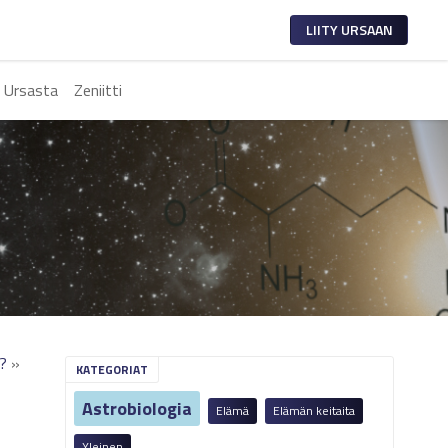
LIITY URSAAN
 Ursasta
Zeniitti
s?
»
KATEGORIAT
Astrobiologia
Elämä
Elämän keitaita
Yleinen