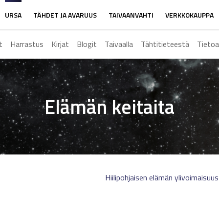
URSA
TÄHDET JA AVARUUS
TAIVAANVAHTI
VERKKOKAUPPA
t
Harrastus
Kirjat
Blogit
Taivaalla
Tähtitieteestä
Tietoa
Elämän keitaita
Hiilipohjaisen elämän ylivoimaisuu