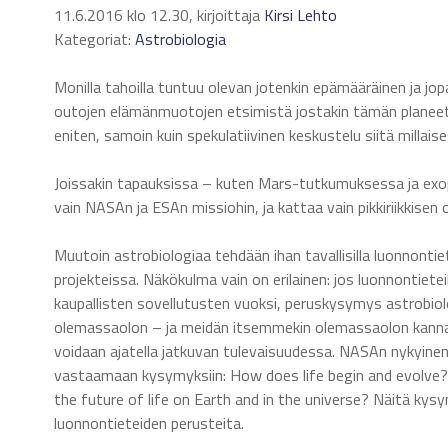
11.6.2016 klo 12.30, kirjoittaja
Kirsi Lehto
Kategoriat:
Astrobiologia
Monilla tahoilla tuntuu olevan jotenkin epämääräinen ja jopa
outojen elämänmuotojen etsimistä jostakin tämän planeeta
eniten, samoin kuin spekulatiivinen keskustelu siitä millais
Joissakin tapauksissa – kuten Mars-tutkumuksessa ja exo
vain NASAn ja ESAn missiohin, ja kattaa vain pikkiriikkise
Muutoin astrobiologiaa tehdään ihan tavallisilla luonnontie
projekteissa. Näkökulma vain on erilainen: jos luonnontietei
kaupallisten sovellutusten vuoksi, peruskysymys astrobi
olemassaolon – ja meidän itsemmekin olemassaolon kannalta
voidaan ajatella jatkuvan tulevaisuudessa. NASAn nykyinen as
vastaamaan kysymyksiin: How does life begin and evolve? I
the future of life on Earth and in the universe? Näitä kys
luonnontieteiden perusteita.