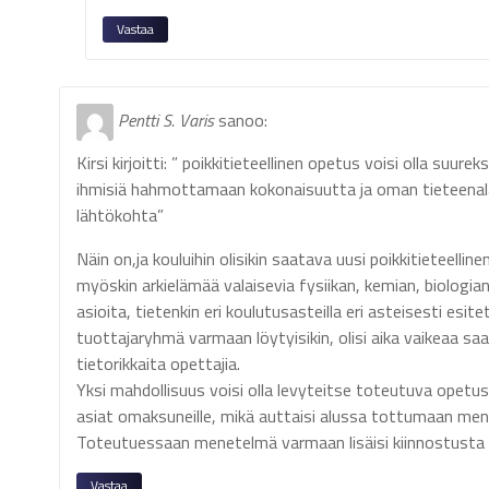
Vastaa
Pentti S. Varis
sanoo:
Kirsi kirjoitti: ” poikkitieteellinen opetus voisi olla su
ihmisiä hahmottamaan kokonaisuutta ja oman tieteenala
lähtökohta”
Näin on,ja kouluihin olisikin saatava uusi poikkitieteelline
myöskin arkielämää valaisevia fysiikan, kemian, biologi
asioita, tietenkin eri koulutusasteilla eri asteisesti esit
tuottajaryhmä varmaan löytyisikin, olisi aika vaikeaa saad
tietorikkaita opettajia.
Yksi mahdollisuus voisi olla levyteitse toteutuva opetus
asiat omaksuneille, mikä auttaisi alussa tottumaan me
Toteutuessaan menetelmä varmaan lisäisi kiinnostusta m
Vastaa