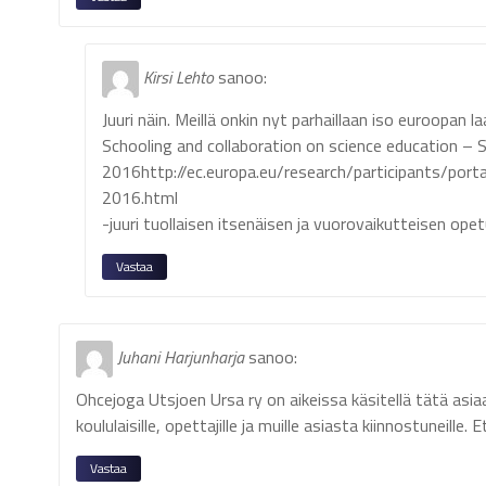
Kirsi Lehto
sanoo:
Juuri näin. Meillä onkin nyt parhaillaan iso euroopa
Schooling and collaboration on science education –
2016http://ec.europa.eu/research/participants/po
2016.html
-juuri tuollaisen itsenäisen ja vuorovaikutteisen ope
Vastaa
Juhani Harjunharja
sanoo:
Ohcejoga Utsjoen Ursa ry on aikeissa käsitellä tätä asi
koululaisille, opettajille ja muille asiasta kiinnostuneille
Vastaa