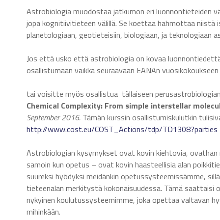
Astrobiologia muodostaa jatkumon eri luonnontieteiden välil
jopa kognitiivitieteen välillä. Se koettaa hahmottaa niistä
planetologiaan, geotieteisiin, biologiaan, ja teknologiaan as
Jos että usko että astrobiologia on kovaa luonnontiedettä 
osallistumaan vaikka seuraavaan EANAn vuosikokoukseen 
tai voisitte myös osallistua tällaiseen perusastrobiologi
Chemical Complexity: From simple interstellar molecul
September 2016.
Tämän kurssin osallistumiskulutkin tulisi
http://www.cost.eu/COST_Actions/tdp/TD1308?parties
Astrobiologian kysymykset ovat kovin kiehtovia, ovathan
samoin kun opetus – ovat kovin haasteellisia alan poikkitiet
suureksi hyödyksi meidänkin opetussysteemissämme, sillä
tieteenalan merkitystä kokonaisuudessa. Tämä saattaisi o
nykyinen koulutussysteemimme, joka opettaa valtavan hyvin
mihinkään.