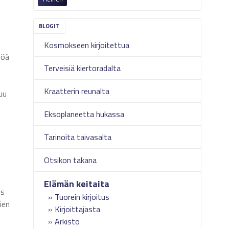
Kosmokseen kirjoitettua
söä
Terveisiä kiertoradalta
Kraatterin reunalta
uu
Eksoplaneetta hukassa
Tarinoita taivasalta
Otsikon takana
Elämän keitaita
is
Tuorein kirjoitus
ien
Kirjoittajasta
Arkisto