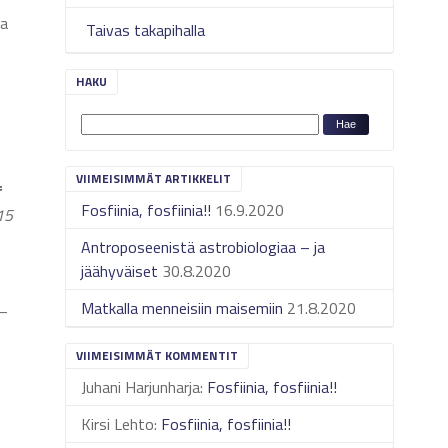
ja
Taivas takapihalla
HAKU
VIIMEISIMMÄT ARTIKKELIT
f
Fosfiinia, fosfiinia!!
16.9.2020
 15
Antroposeenistä astrobiologiaa – ja
jäähyväiset
30.8.2020
Matkalla menneisiin maisemiin
21.8.2020
 –
VIIMEISIMMÄT KOMMENTIT
Juhani Harjunharja
:
Fosfiinia, fosfiinia!!
Kirsi Lehto
:
Fosfiinia, fosfiinia!!