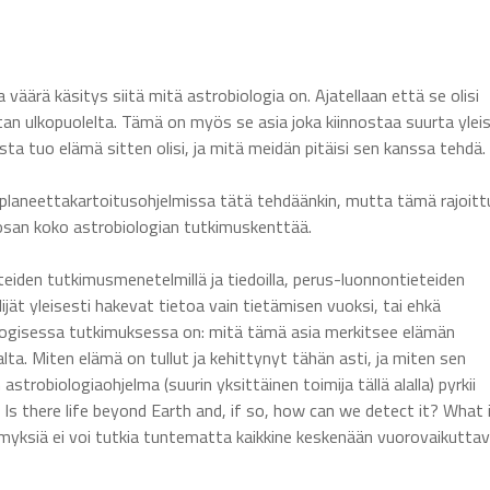
 väärä käsitys siitä mitä astrobiologia on. Ajatellaan että se olisi
n ulkopuolelta. Tämä on myös se asia joka kiinnostaa suurta ylei
esta tuo elämä sitten olisi, ja mitä meidän pitäisi sen kanssa tehdä.
planeettakartoitusohjelmissa tätä tehdäänkin, mutta tämä rajoitt
n osan koko astrobiologian tutkimuskenttää.
teiden tutkimusmenetelmillä ja tiedoilla, perus-luonnontieteiden
lijät yleisesti hakevat tietoa vain tietämisen vuoksi, tai ehkä
ologisessa tutkimuksessa on: mitä tämä asia merkitsee elämän
. Miten elämä on tullut ja kehittynyt tähän asti, ja miten sen
trobiologiaohjelma (suurin yksittäinen toimija tällä alalla) pyrkii
s there life beyond Earth and, if so, how can we detect it? What 
ymyksiä ei voi tutkia tuntematta kaikkine keskenään vuorovaikuttav