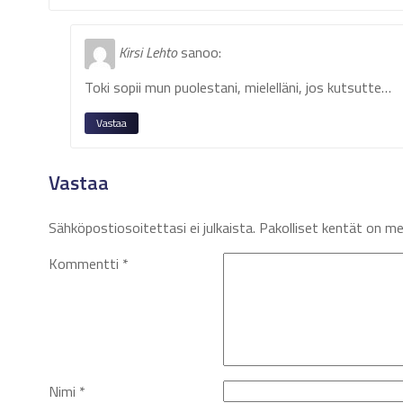
Kirsi Lehto
sanoo:
Toki sopii mun puolestani, mielelläni, jos kutsutte…
Vastaa
Vastaa
Sähköpostiosoitettasi ei julkaista.
Pakolliset kentät on m
Kommentti
*
Nimi
*