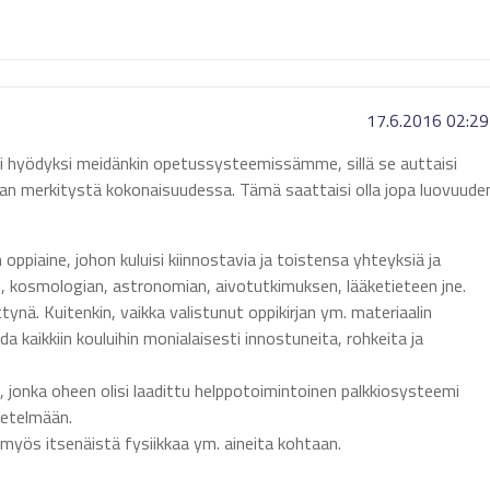
17.6.2016 02:29
ureksi hyödyksi meidänkin opetussysteemissämme, sillä se auttaisi
n merkitystä kokonaisuudessa. Tämä saattaisi olla jopa luovuude
n oppiaine, johon kuluisi kiinnostavia ja toistensa yhteyksiä ja
an, kosmologian, astronomian, aivotutkimuksen, lääketieteen jne.
ettynä. Kuitenkin, vaikka valistunut oppikirjan ym. materiaalin
a kaikkiin kouluihin monialaisesti innostuneita, rohkeita ja
, jonka oheen olisi laadittu helppotoimintoinen palkkiosysteemi
netelmään.
yös itsenäistä fysiikkaa ym. aineita kohtaan.