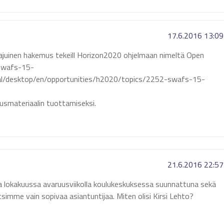
17.6.2016 13:09
n laajuinen hakemus tekeill Horizon2020 ohjelmaan nimeltä Open
 Swafs-15-
rtal/desktop/en/opportunities/h2020/topics/2252-swafs-15-
tusmateriaalin tuottamiseksi.
21.6.2016 22:57
aa lokakuussa avaruusviikolla koulukeskuksessa suunnattuna sekä
. Etsimme vain sopivaa asiantuntijaa. Miten olisi Kirsi Lehto?