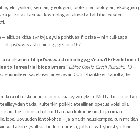
lä, eli fysiikan, kemian, geologian, biokemian biologian, ekologian 
 isoa jatkuvaa tarinaa, kosmologian alueelta tähtitieteeseen,
ti.
– eikä pelkkää syntyjä syviä pohtivaa filosiaa – niin tulkaapa
– http://www.astrobiology.gr/eana16/
an kokouksenen:
http://www.astrobiology.gr/eana16/Evolution o
es to terrestrial biopolymers”
Liblice Castle, Czech Republic, 13 –
vat suunnilleen katetuksi järjestävän COST-hankkeen taholta, ks.
 ne koko ihmiskunnan perimmäisiä kysymyksiä. Mutta tutkimustyö
eellisyyden takia. Kuitenkin poikkitieteellinen opetus voisi olla
 se auttaisi ihmisiä hahmottamaan kokonaisuutta ja oman
lla jopa luovuuden lähtökohta – ja ainakin hauskempaa kuin meidän
 valtavan syvällisiä tiedon murusia, jotka eivät yhdisty oikein