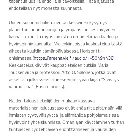
tapahtua uusilla ehdoilla ja tavoitteilla. Tätä ajatusta
ehdotellaan nyt monesta suunnasta.
Uuden suunnan hakeminen on keskeinen kysymys
planeetan luonnonvarojen ja ympäristön kestävyyden
kannalta, mutta myös ihmisten oman elämän laadun ja
hyvinvoinnin kannalta. Mielenkiintoista keskustelua tästä
aiheesta kuultiin tämänpäiväisessä Horisontti-
ohjelmassa (
https://areena.yle.fi/audio/1-50491438
).
Keskustelua kävivät kauppatieteiden tutkija Maria
Joutsenvirta ja professori Arto O. Salonen, jotka ovat
äskettäin julkaisseet aiheeseen liittyvän kirjan ”Sivistys
vaurautena” (Basam books).
Näiden taloustieteilijöiden mukaan kasvava
materialistinen kulutustaso eivät enää riitä pitämään yllä
ihmisten tyytyväisyyttä ja elämäniloa pohjoismaisissa
hyvinvointiyhteiskunnissa. Oman ajan käyttäminen turhan
tuntuisten työtehtävien suorittamiseen ja vaurauden