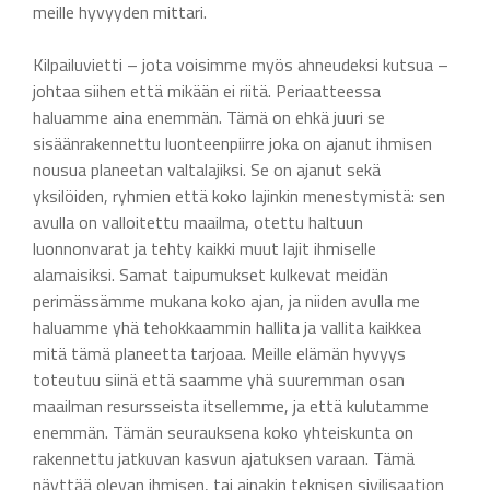
meille hyvyyden mittari.
Kilpailuvietti – jota voisimme myös ahneudeksi kutsua –
johtaa siihen että mikään ei riitä. Periaatteessa
haluamme aina enemmän. Tämä on ehkä juuri se
sisäänrakennettu luonteenpiirre joka on ajanut ihmisen
nousua planeetan valtalajiksi. Se on ajanut sekä
yksilöiden, ryhmien että koko lajinkin menestymistä: sen
avulla on valloitettu maailma, otettu haltuun
luonnonvarat ja tehty kaikki muut lajit ihmiselle
alamaisiksi. Samat taipumukset kulkevat meidän
perimässämme mukana koko ajan, ja niiden avulla me
haluamme yhä tehokkaammin hallita ja vallita kaikkea
mitä tämä planeetta tarjoaa. Meille elämän hyvyys
toteutuu siinä että saamme yhä suuremman osan
maailman resursseista itsellemme, ja että kulutamme
enemmän. Tämän seurauksena koko yhteiskunta on
rakennettu jatkuvan kasvun ajatuksen varaan. Tämä
näyttää olevan ihmisen, tai ainakin teknisen sivilisaation