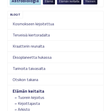
Astrobiologia
Elämä
Elämän keitaita
Yleinen
Kosmokseen kirjoitettua
Terveisiä kiertoradalta
Kraatterin reunalta
Eksoplaneetta hukassa
Tarinoita taivasalta
Otsikon takana
Elämän keitaita
Tuorein kirjoitus
Kirjoittajasta
Arkisto