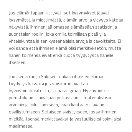
Jos elämäntapaan liittyvät isot kysymykset jäävät
kysymättä ja miettimättä, elämän arvo ja ylevyys katoaa
näkyvistä. Ihminen jää omassa elämässään statistin ja
suorittajan rooliin, joka omilla toimillaan pitää yllä
yhteiskuntaa ja sen kyseenalaisia arvoja ja tavoitteita. Ei
voi sanoa että ihmisen elämä olisi merkityksetön, mutta
hänen toimensa eivät ehkä tuota tyydytystä hänelle
itselleen.
Joutsenvirran ja Salosen mukaan ihmisen elämän
tyydytys kasvaisi jos voisimme avartaa
hyvinvointikäsitettä, tai paradigmaa. Hyvinvointi ei
perustukaan – ainakaan pelkästään – materialistisiin
arvoihin ja kuluttamiseen, vaan kantaa ottavaan
osallistumiseen. Sellaiseen sivistykseen, jossa ihminen
mieltää itsensä merkittäväksi ja vastuulliseksi toimijaksi
maailmassa.