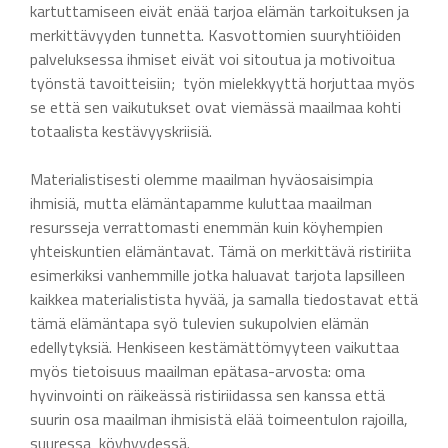
kartuttamiseen eivät enää tarjoa elämän tarkoituksen ja
merkittävyyden tunnetta. Kasvottomien suuryhtiöiden
palveluksessa ihmiset eivät voi sitoutua ja motivoitua
työnstä tavoitteisiin; työn mielekkyyttä horjuttaa myös
se että sen vaikutukset ovat viemässä maailmaa kohti
totaalista kestävyyskriisiä.
Materialistisesti olemme maailman hyväosaisimpia
ihmisiä, mutta elämäntapamme kuluttaa maailman
resursseja verrattomasti enemmän kuin köyhempien
yhteiskuntien elämäntavat. Tämä on merkittävä ristiriita
esimerkiksi vanhemmille jotka haluavat tarjota lapsilleen
kaikkea materialistista hyvää, ja samalla tiedostavat että
tämä elämäntapa syö tulevien sukupolvien elämän
edellytyksiä. Henkiseen kestämättömyyteen vaikuttaa
myös tietoisuus maailman epätasa-arvosta: oma
hyvinvointi on räikeässä ristiriidassa sen kanssa että
suurin osa maailman ihmisistä elää toimeentulon rajoilla,
suuressa köyhyydessä.