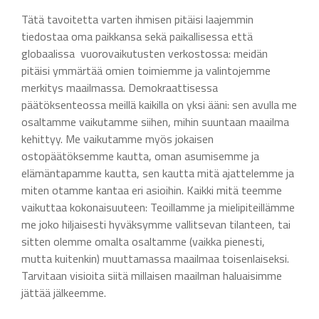
Tätä tavoitetta varten ihmisen pitäisi laajemmin
tiedostaa oma paikkansa sekä paikallisessa että
globaalissa vuorovaikutusten verkostossa: meidän
pitäisi ymmärtää omien toimiemme ja valintojemme
merkitys maailmassa. Demokraattisessa
päätöksenteossa meillä kaikilla on yksi ääni: sen avulla me
osaltamme vaikutamme siihen, mihin suuntaan maailma
kehittyy. Me vaikutamme myös jokaisen
ostopäätöksemme kautta, oman asumisemme ja
elämäntapamme kautta, sen kautta mitä ajattelemme ja
miten otamme kantaa eri asioihin. Kaikki mitä teemme
vaikuttaa kokonaisuuteen: Teoillamme ja mielipiteillämme
me joko hiljaisesti hyväksymme vallitsevan tilanteen, tai
sitten olemme omalta osaltamme (vaikka pienesti,
mutta kuitenkin) muuttamassa maailmaa toisenlaiseksi.
Tarvitaan visioita siitä millaisen maailman haluaisimme
jättää jälkeemme.