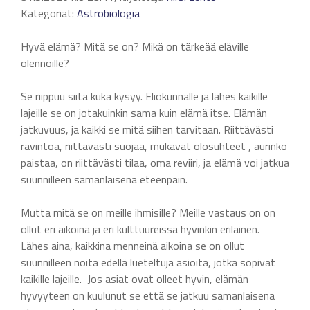
Kategoriat:
Astrobiologia
Hyvä elämä? Mitä se on? Mikä on tärkeää eläville
olennoille?
Se riippuu siitä kuka kysyy. Eliökunnalle ja lähes kaikille
lajeille se on jotakuinkin sama kuin elämä itse. Elämän
jatkuvuus, ja kaikki se mitä siihen tarvitaan. Riittävästi
ravintoa, riittävästi suojaa, mukavat olosuhteet , aurinko
paistaa, on riittävästi tilaa, oma reviiri, ja elämä voi jatkua
suunnilleen samanlaisena eteenpäin.
Mutta mitä se on meille ihmisille? Meille vastaus on on
ollut eri aikoina ja eri kulttuureissa hyvinkin erilainen.
Lähes aina, kaikkina menneinä aikoina se on ollut
suunnilleen noita edellä lueteltuja asioita, jotka sopivat
kaikille lajeille. Jos asiat ovat olleet hyvin, elämän
hyvyyteen on kuulunut se että se jatkuu samanlaisena