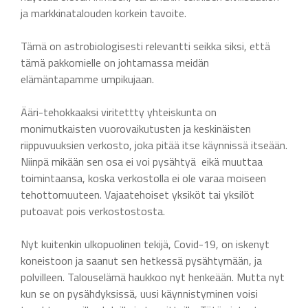
ja markkinatalouden korkein tavoite.
Tämä on astrobiologisesti relevantti seikka siksi, että
tämä pakkomielle on johtamassa meidän
elämäntapamme umpikujaan.
Ääri-tehokkaaksi viritettty yhteiskunta on
monimutkaisten vuorovaikutusten ja keskinäisten
riippuvuuksien verkosto, joka pitää itse käynnissä itseään.
Niinpä mikään sen osa ei voi pysähtyä eikä muuttaa
toimintaansa, koska verkostolla ei ole varaa moiseen
tehottomuuteen. Vajaatehoiset yksiköt tai yksilöt
putoavat pois verkostostosta.
Nyt kuitenkin ulkopuolinen tekijä, Covid-19, on iskenyt
koneistoon ja saanut sen hetkessä pysähtymään, ja
polvilleen. Talouselämä haukkoo nyt henkeään. Mutta nyt
kun se on pysähdyksissä, uusi käynnistyminen voisi