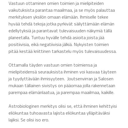
Vastuun ottaminen omien toimien ja mielipiteiden
vaikutuksista parantaa maailmaa, ja se myös palauttaa
merkityksen yksilön omaan elämään. Ihmiselle tekee
hyvää tehdä tekoja jotka pyrkivät säilyttämään elämän
edellytyksiä ja parantavat tulevaisuuden näkymiä tällä
planeetalla. Tuntuu hyvälle tehdä asioita joista jää
positiivisia, eikä negatiivisia jälkiä. Nykyisten toimien
pitää kestää kriittinen tarkastelu myös tulevaisuudessa.
Ottamalla täyden vastuun omien toimiensa ja
mielipiteidensä seurauksista ihminen voi kasvaa täyteen
ja tyydyttävään ihmisyyteen. Joutsenvirran ja Salosen
mukaan tällainen sivistys on pääomaa jolla rakennetaan
parempaa elämänlaatua, ja parempaa maailmaa, kaikille.
Astrobiologinen merkitys olisi se, että ihminen kehittyisi
eliökuntaa tuhoavasta lajista eliökuntaa ylläpitäväksi
lajiksi. Se olisi iso ero.