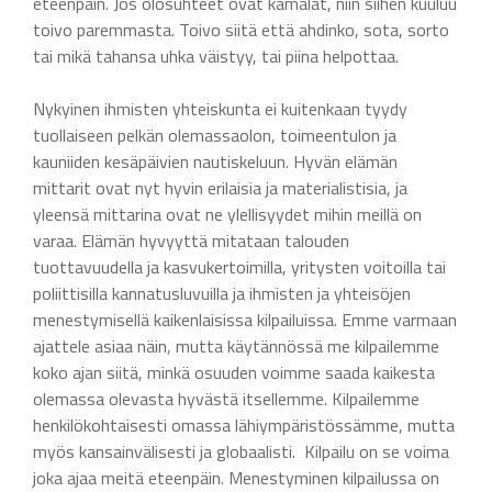
eteenpäin. Jos olosuhteet ovat kamalat, niin siihen kuuluu
toivo paremmasta. Toivo siitä että ahdinko, sota, sorto
tai mikä tahansa uhka väistyy, tai piina helpottaa.
Nykyinen ihmisten yhteiskunta ei kuitenkaan tyydy
tuollaiseen pelkän olemassaolon, toimeentulon ja
kauniiden kesäpäivien nautiskeluun. Hyvän elämän
mittarit ovat nyt hyvin erilaisia ja materialistisia, ja
yleensä mittarina ovat ne ylellisyydet mihin meillä on
varaa. Elämän hyvyyttä mitataan talouden
tuottavuudella ja kasvukertoimilla, yritysten voitoilla tai
poliittisilla kannatusluvuilla ja ihmisten ja yhteisöjen
menestymisellä kaikenlaisissa kilpailuissa. Emme varmaan
ajattele asiaa näin, mutta käytännössä me kilpailemme
koko ajan siitä, minkä osuuden voimme saada kaikesta
olemassa olevasta hyvästä itsellemme. Kilpailemme
henkilökohtaisesti omassa lähiympäristössämme, mutta
myös kansainvälisesti ja globaalisti. Kilpailu on se voima
joka ajaa meitä eteenpäin. Menestyminen kilpailussa on