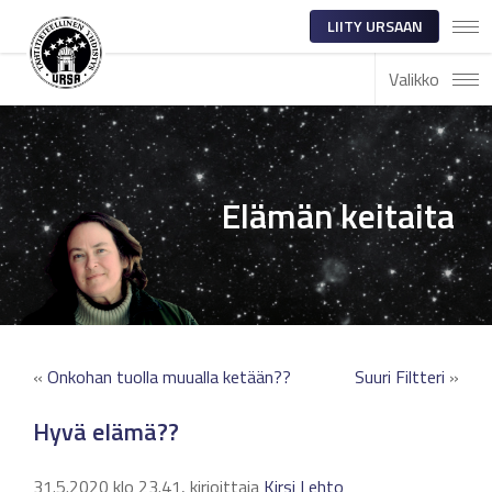
LIITY URSAAN
Valikko
Elämän keitaita
«
Onkohan tuolla muualla ketään??
Suuri Filtteri
»
Hyvä elämä??
31.5.2020 klo 23.41, kirjoittaja
Kirsi Lehto