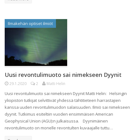
Ilmakehän optiset ilmiöt
Uusi revontulimuoto sai nimekseen Dyynit
29.1.2020
2
Matti Helin
Uusi revontulimuoto sai nimekseen Dyynit Matti Helin: Helsingin
yliopiston tutkijat selvittivät yhdessä tähtitieteen harrastajien
kanssa uuden revontulimuodon salaisuuden. Ilmiö sai nimekseen
dyynit. Tutkimus esiteltiin vuoden ensimmäisen American
Geophysical Union (AGU):n julkaisussa. Dyynimäinen
revontulimuoto on monelle revontulten kuvaajalle tuttu…