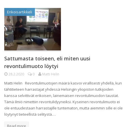
Erikoisartikkeli
Sattumasta toiseen, eli miten uusi
revontulimuoto löytyi
28.2.2020
0
Matti Helin
Matti Helin Revontulimuotojen määrä kasvoi virallisesti yhdellä, kun
tähtitieteen harrastajat yhdessä Helsingin yliopiston tutkijoiden
kanssa selvittivät erikoisen, lainemaisen revontulimuodon taustat.
Tämä ilmiö nimettiin revontulidyyneiksi. Kyseinen revontulimuoto ei
ole entuudestaan harrastajille tuntematon, mutta aiemmin sille ei ole
löytynyt tieteellistä selitystä.…
Read more