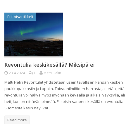
Erikoisartikkeli
Revontulia keskikesällä? Miksipä ei
23.4.2024
1
Matti Helin
Matti Helin Revontulet yhdistetään usein tavallisen kansan kesken
paukkupakkasiin ja Lappiin. Taivaanilmiöiden harrastaja tietää, että
revontulia voi näkyä myös myöhään keväällä ja aikaisin syksyllä, eli
heti, kun on riittävän pimeää. Eli toisin sanoen, kesällä ei revontulia
Suomesta käsin näy. Vai…
Read more