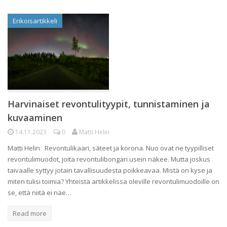
Erikoisartikkeli
Harvinaiset revontulityypit, tunnistaminen ja
kuvaaminen
14.11.2023
0
Matti Helin
Matti Helin Revontulikaari, säteet ja korona. Nuo ovat ne tyypilliset
revontulimuodot, joita revontulibongari usein näkee. Mutta joskus
taivaalle syttyy jotain tavallisuudesta poikkeavaa. Mistä on kyse ja
miten tulisi toimia? Yhteistä artikkelissa oleville revontulimuodoille on
se, että niitä ei näe…
Read more