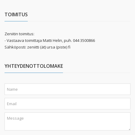
TOIMITUS
Zeniitin toimitus:
- Vastaava toimittaja Matti Helin, puh. 044 3500866
Sähköposti: zeniitti (ät) ursa (piste) fi
YHTEYDENOTTOLOMAKE