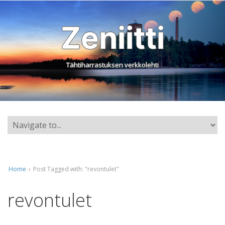
Zeniitti
Tähtiharrastuksen verkkolehti
Home
›
Post Tagged with: "revontulet"
revontulet