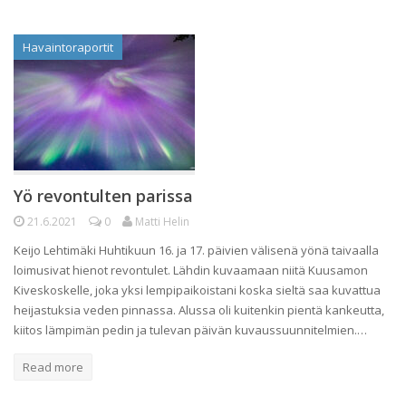
Havaintoraportit
Yö revontulten parissa
21.6.2021
0
Matti Helin
Keijo Lehtimäki Huhtikuun 16. ja 17. päivien välisenä yönä taivaalla
loimusivat hienot revontulet. Lähdin kuvaamaan niitä Kuusamon
Kiveskoskelle, joka yksi lempipaikoistani koska sieltä saa kuvattua
heijastuksia veden pinnassa. Alussa oli kuitenkin pientä kankeutta,
kiitos lämpimän pedin ja tulevan päivän kuvaussuunnitelmien.…
Read more