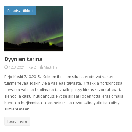
Erikoisartikkeli
Dyynien tarina
12.3.2021
2
Matti Helin
Pirjo Koski 7.10.2015. Kolmen ihmisen siluetit erottuvat vasten
tummenevaa, joskin vielä vaaleaa taivasta. Yhtäkkiä horisontissa
olevasta valosta huolimatta taivaalle piirtyy kirkas revontulikaari.
Tienoolla kaikui huudahdus; Nyt se alkaa! Toden totta, eräs omalla
kohdalla hurjimmista ja kauneimmista revontulinäytöksistä piirtyi
silmieni eteen.…
Read more