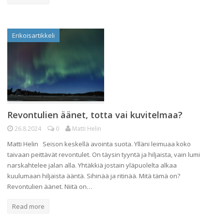
Erikoisartikkeli
Revontulien äänet, totta vai kuvitelmaa?
26.8.2024
0
Matti Helin
Matti Helin Seison keskellä avointa suota. Ylläni leimuaa koko
taivaan peittävät revontulet. On täysin tyyntä ja hiljaista, vain lumi
narskahtelee jalan alla. Yhtäkkiä jostain yläpuolelta alkaa
kuulumaan hiljaista ääntä. Sihinää ja ritinää. Mitä tämä on?
Revontulien äänet. Niitä on…
Read more