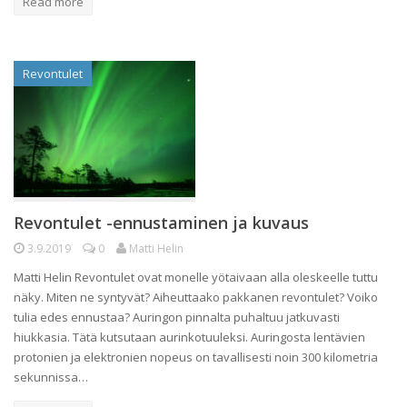
Read more
Revontulet
Revontulet -ennustaminen ja kuvaus
3.9.2019
0
Matti Helin
Matti Helin Revontulet ovat monelle yötaivaan alla oleskeelle tuttu
näky. Miten ne syntyvät? Aiheuttaako pakkanen revontulet? Voiko
tulia edes ennustaa? Auringon pinnalta puhaltuu jatkuvasti
hiukkasia. Tätä kutsutaan aurinkotuuleksi. Auringosta lentävien
protonien ja elektronien nopeus on tavallisesti noin 300 kilometria
sekunnissa…