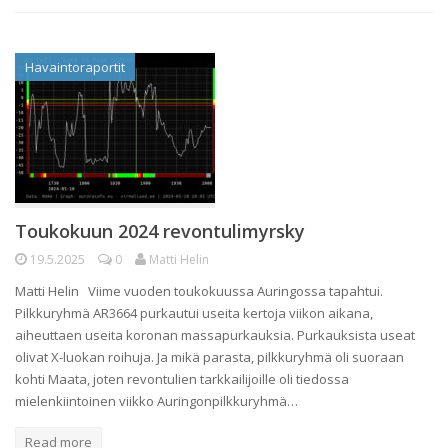
Havaintoraportit
Toukokuun 2024 revontulimyrsky
19.5.2025
0
Matti Helin
Matti Helin Viime vuoden toukokuussa Auringossa tapahtui.
Pilkkuryhmä AR3664 purkautui useita kertoja viikon aikana,
aiheuttaen useita koronan massapurkauksia. Purkauksista useat
olivat X-luokan roihuja. Ja mikä parasta, pilkkuryhmä oli suoraan
kohti Maata, joten revontulien tarkkailijoille oli tiedossa
mielenkiintoinen viikko Auringonpilkkuryhmä…
Read more