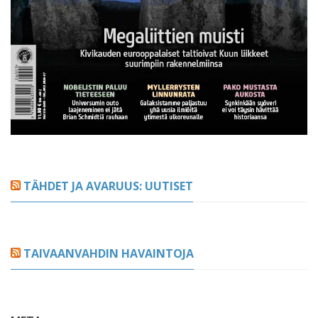
TÄHDET JA AVARUUS: UUTISET
TAIVAANVAHDIN HAVAINTOJA