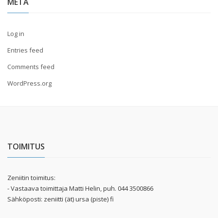
META
Log in
Entries feed
Comments feed
WordPress.org
TOIMITUS
Zeniitin toimitus:
- Vastaava toimittaja Matti Helin, puh. 044 3500866
Sähköposti: zeniitti (ät) ursa (piste) fi