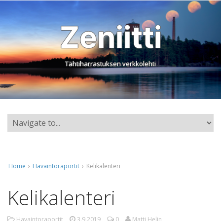
Zeniitti
Tähtiharrastuksen verkkolehti
Home
›
Havaintoraportit
›
Kelikalenteri
Kelikalenteri
Havaintoraportit
3.9.2019
0
Matti Helin