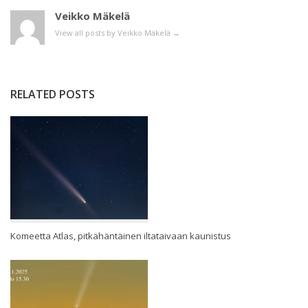
Veikko Mäkelä
View all posts by Veikko Mäkelä
→
RELATED POSTS
Komeetta Atlas, pitkähäntäinen iltataivaan kaunistus