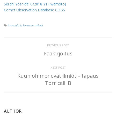
Seiichi Yoshida: C/2018 Y1 (Iwamoto)
Comet Observation Database COBS
Asteroidit ja komeetat -ryhmä
PREVIOUS POST
Pääkirjoitus
NEXT POST
Kuun ohimenevät ilmiöt – tapaus
Torricelli B
AUTHOR