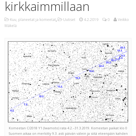
kirkkaimmillaan
Kuu, planeetat ja komeetat
,
Uutiset
4.2.2019
0
Veikko
Mäkelä
Komeetan C/2018 Y1 (Iwamoto) rata 4.2.–31.3.2019. Komeetan paikat klo 0
Suomen aikaa on merkitty 9.3. asti päivän välein ja siitä eteenpäin kahden