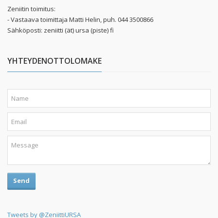
Zeniitin toimitus:
- Vastaava toimittaja Matti Helin, puh. 044 3500866
Sähköposti: zeniitti (ät) ursa (piste) fi
YHTEYDENOTTOLOMAKE
Send
Tweets by @ZeniittiURSA