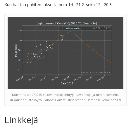
Kuu haittaa pahiten jaksoilla noin 14.–21.2. sekä 15.–20.3.
Komeetasta C/2018 Y1 (Iwamoto) tehtyjä havaintoja ja niihin sovitettu
kirkausennustekäyrä. Lähde: Comet Observation Database www.cobs.si.
Linkkejä