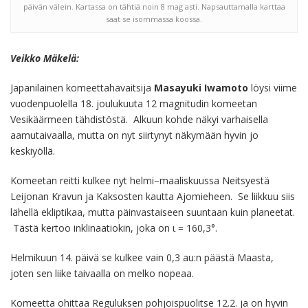
päivän välein. Kartassa on tähtiä noin 8 mag asti. Napsauttamalla karttaa
saat se isommassa koossa.
Veikko Mäkelä:
Japanilainen komeettahavaitsija
Masayuki Iwamoto
löysi viime
vuodenpuolella 18. joulukuuta 12 magnitudin komeetan
Vesikäärmeen tähdistöstä. Alkuun kohde näkyi varhaisella
aamutaivaalla, mutta on nyt siirtynyt näkymään hyvin jo
keskiyöllä.
Komeetan reitti kulkee nyt helmi–maaliskuussa Neitsyestä
Leijonan Kravun ja Kaksosten kautta Ajomieheen. Se liikkuu siis
lähellä ekliptikaa, mutta päinvastaiseen suuntaan kuin planeetat.
Tästä kertoo inklinaatiokin, joka on ι = 160,3°.
Helmikuun 14. päivä se kulkee vain 0,3 au:n päästä Maasta,
joten sen liike taivaalla on melko nopeaa.
Komeetta ohittaa Reguluksen pohjoispuolitse 12.2. ja on hyvin