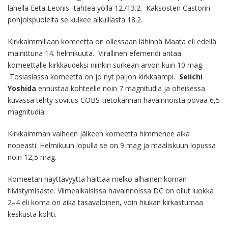
lähellä Eeta Leonis -tähteä yöllä 12./13.2. Kaksosten Castorin
pohjoispuolelta se kulkee alkuillasta 18.2.
Kirkkaimmillaan komeetta on ollessaan lähinnä Maata eli edellä
mainittuna 14. helmikuuta. Virallinen efemeridi antaa
komeettalle kirkkaudeksi niinkin surkean arvon kuin 10 mag.
Tosiasiassa komeetta on jo nyt paljon kirkkaampi.
Seiichi
Yoshida
ennustaa kohteelle noin 7 magnitudia ja oheisessa
kuvassa tehty sovitus COBS-tietokannan havainnoista povaa 6,5
magnitudia.
Kirkkaimman vaiheen jälkeen komeetta himmenee aika
nopeasti. Helmikuun lopulla se on 9 mag ja maaliskuun lopussa
noin 12,5 mag.
Komeetan näyttävyyttä haittaa melko alhainen koman
tiivistymisaste. Viimeaikaisissa havainnoissa DC on ollut luokka
2–4 eli koma on aika tasavaloinen, voin hiukan kirkastumaa
keskusta kohti.