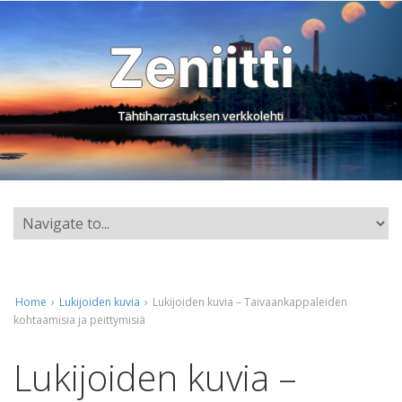
Zeniitti
Tähtiharrastuksen verkkolehti
Home
›
Lukijoiden kuvia
›
Lukijoiden kuvia – Taivaankappaleiden
kohtaamisia ja peittymisiä
Lukijoiden kuvia –