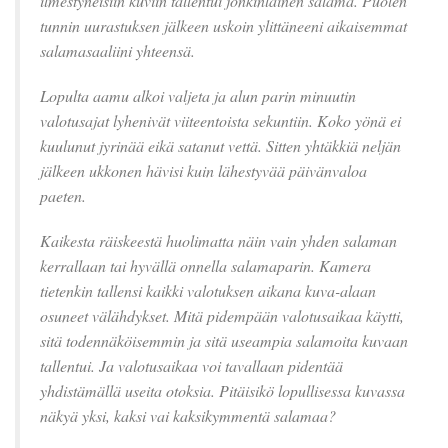
ilmestyneisiin kuviin tallentui jonkinlainen salama. Puolen
tunnin uurastuksen jälkeen uskoin ylittäneeni aikaisemmat
salamasaaliini yhteensä.
Lopulta aamu alkoi valjeta ja alun parin minuutin
valotusajat lyhenivät viiteentoista sekuntiin. Koko yönä ei
kuulunut jyrinää eikä satanut vettä. Sitten yhtäkkiä neljän
jälkeen ukkonen hävisi kuin lähestyvää päivänvaloa
paeten.
Kaikesta räiskeestä huolimatta näin vain yhden salaman
kerrallaan tai hyvällä onnella salamaparin. Kamera
tietenkin tallensi kaikki valotuksen aikana kuva-alaan
osuneet välähdykset. Mitä pidempään valotusaikaa käytti,
sitä todennäköisemmin ja sitä useampia salamoita kuvaan
tallentui. Ja valotusaikaa voi tavallaan pidentää
yhdistämällä useita otoksia. Pitäisikö lopullisessa kuvassa
näkyä yksi, kaksi vai kaksikymmentä salamaa?