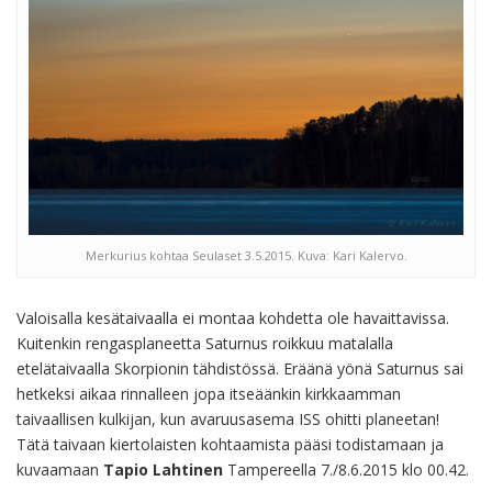
Merkurius kohtaa Seulaset 3.5.2015. Kuva: Kari Kalervo.
Valoisalla kesätaivaalla ei montaa kohdetta ole havaittavissa.
Kuitenkin rengasplaneetta Saturnus roikkuu matalalla
etelätaivaalla Skorpionin tähdistössä. Eräänä yönä Saturnus sai
hetkeksi aikaa rinnalleen jopa itseäänkin kirkkaamman
taivaallisen kulkijan, kun avaruusasema ISS ohitti planeetan!
Tätä taivaan kiertolaisten kohtaamista pääsi todistamaan ja
kuvaamaan
Tapio Lahtinen
Tampereella 7./8.6.2015 klo 00.42.