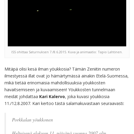
ISS ohittaa Saturnuksen 7./8.6.2015. Kuva ja animaatio: Tapio Lahtinen.
Mitäpä olisi kesä ilman yöukkosia? Tämän Zeniitin numeron
ilmestyessä illat ovat jo hämärtymässä ainakin Etelä-Suomessa,
mikä tietää erinomaisia mahdollisuuksia yöukkosten
havaitsemiseen ja kuvaamiseen! Yöukkosten tunnelmaan
meidät johdattaa
Kari Kalervo
, joka kuvasi yöukkosia
11./12.8.2007. Kari kertoo tästä salamakuvastaan seuraavasti:
Porkkalan yöukkonen
Helteisenä elokuun 11. päivänä vuonna 2007 olin