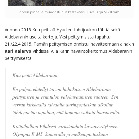
Järven pinnalle muodostunut kastekaari. Kuva: Arja Siikström.
Vuonna 2015 Kuu peittää Hyadien tähtijoukon tähtiä sekä
Aldebaranin useita kertoja. Yksi peittymisistä tapahtui
21./22.4.2015. Tämän peittymisen onnistui havaitsemaan ainakin
Kari Kalervo
Vihdissä. Alla Karin havaintokertomus Aldebaranin
peittymisestä:
Kuu peitti Aldebaranin
En paljoa elätellyt toivoa huhtikuisen Aldebaranin
peittymisen ja esiintulon valokuvaamisen suhteen. Sen
verran kirkkaalla taivaalla auringonlaskun aikoihin
tähdenpeitto tapahtui, että homma vaikutti haastavalta.
Kotipihallani Vihdissä varustauduin kuvausyritykseen
Olympus E-M5 -kameralla ja melkeinpä taskuun