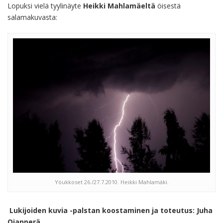
Lopuksi vielä tyylinäyte
Heikki Mahlamäeltä
öisestä
salamakuvasta:
Yöukkoset 26./27.7.2010. Heikki Mahlamäki.
Lukijoiden kuvia -palstan koostaminen ja toteutus: Juha
Ojanperä