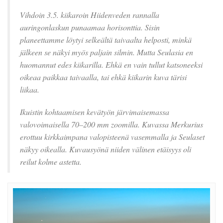
Vihdoin 3.5. kiikaroin Hiidenveden rannalla
auringonlaskun punaamaa horisonttia. Sisin
planeettamme löytyi selkeältä taivaalta helposti, minkä
jälkeen se näkyi myös paljain silmin. Mutta Seulasia en
huomannut edes kiikarilla. Ehkä en vain tullut katsoneeksi
oikeaa paikkaa taivaalla, tai ehkä kiikarin kuva tärisi
liikaa.
Ikuistin kohtaamisen kevätyön järvimaisemassa
valovoimaisella 70–200 mm zoomilla. Kuvassa Merkurius
erottuu kirkkaimpana valopisteenä vasemmalla ja Seulaset
näkyy oikealla. Kuvausyönä niiden välinen etäisyys oli
reilut kolme astetta.