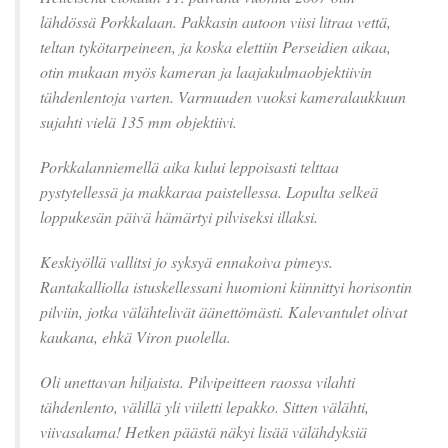
lähdössä Porkkalaan. Pakkasin autoon viisi litraa vettä,
teltan tykötarpeineen, ja koska elettiin Perseidien aikaa,
otin mukaan myös kameran ja laajakulmaobjektiivin
tähdenlentoja varten. Varmuuden vuoksi kameralaukkuun
sujahti vielä 135 mm objektiivi.
Porkkalanniemellä aika kului leppoisasti telttaa
pystytellessä ja makkaraa paistellessa. Lopulta selkeä
loppukesän päivä hämärtyi pilviseksi illaksi.
Keskiyöllä vallitsi jo syksyä ennakoiva pimeys.
Rantakalliolla istuskellessani huomioni kiinnittyi horisontin
pilviin, jotka välähtelivät äänettömästi. Kalevantulet olivat
kaukana, ehkä Viron puolella.
Oli unettavan hiljaista. Pilvipeitteen raossa vilahti
tähdenlento, välillä yli viiletti lepakko. Sitten välähti,
viivasalama! Hetken päästä näkyi lisää välähdyksiä