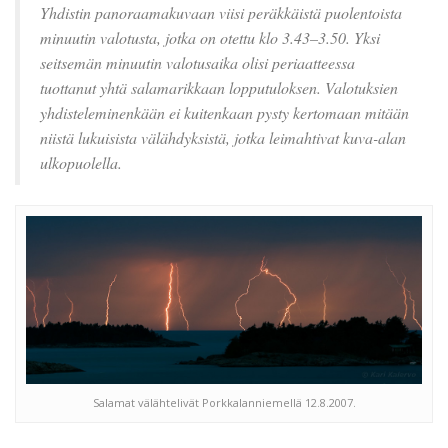
Yhdistin panoraamakuvaan viisi peräkkäistä puolentoista
minuutin valotusta, jotka on otettu klo 3.43–3.50. Yksi
seitsemän minuutin valotusaika olisi periaatteessa
tuottanut yhtä salamarikkaan lopputuloksen. Valotuksien
yhdisteleminenkään ei kuitenkaan pysty kertomaan mitään
niistä lukuisista välähdyksistä, jotka leimahtivat kuva-alan
ulkopuolella.
Salamat välähtelivät Porkkalanniemellä 12.8.2007.