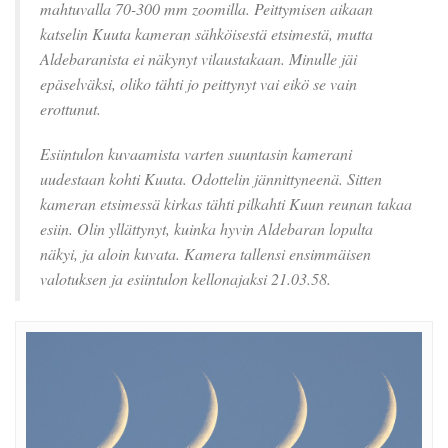
mahtuvalla 70-300 mm zoomilla. Peittymisen aikaan
katselin Kuuta kameran sähköisestä etsimestä, mutta
Aldebaranista ei näkynyt vilaustakaan. Minulle jäi
epäselväksi, oliko tähti jo peittynyt vai eikö se vain
erottunut.
Esiintulon kuvaamista varten suuntasin kamerani
uudestaan kohti Kuuta. Odottelin jännittyneenä. Sitten
kameran etsimessä kirkas tähti pilkahti Kuun reunan takaa
esiin. Olin yllättynyt, kuinka hyvin Aldebaran lopulta
näkyi, ja aloin kuvata. Kamera tallensi ensimmäisen
valotuksen ja esiintulon kellonajaksi 21.03.58.