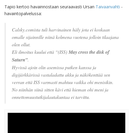
Tapio kertoo havainnostaan seuraavasti Ursan
Taivaanvahti
-
havaintopalvelussa:
Calsky.comista tuli harvinainen häly jota ei koskaan
omalle sijainnille niinä kolmena vuotena jolloin tilaajana
olen ollut.
Eli ilmoitus kuului että “(ISS)
May cross the disk of
Saturn”
.
Hyvissä ajoin olin asemissa putken kanssa ja
digijärkkärissä vastaladattu akku ja näkökenttää sen
verran että ISS varmasti mahtuu vaikka ohi menisikin.
No niinhän siinä sitten kävi että hieman ohi meni ja
onnettomuustutkijalautakuntaa ei tarvittu.