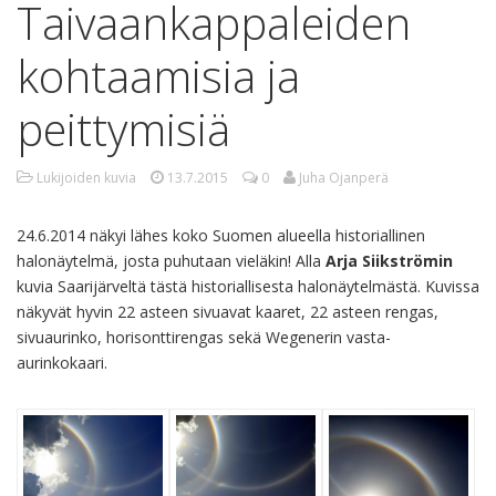
Taivaankappaleiden
kohtaamisia ja
peittymisiä
Lukijoiden kuvia
13.7.2015
0
Juha Ojanperä
24.6.2014 näkyi lähes koko Suomen alueella historiallinen
halonäytelmä, josta puhutaan vieläkin! Alla
Arja Siikströmin
kuvia Saarijärveltä tästä historiallisesta halonäytelmästä. Kuvissa
näkyvät hyvin 22 asteen sivuavat kaaret, 22 asteen rengas,
sivuaurinko, horisonttirengas sekä Wegenerin vasta-
aurinkokaari.