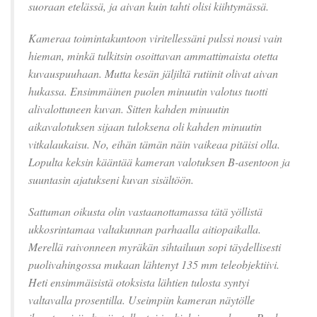
suoraan etelässä, ja aivan kuin tahti olisi kiihtymässä.
Kameraa toimintakuntoon viritellessäni pulssi nousi vain
hieman, minkä tulkitsin osoittavan ammattimaista otetta
kuvauspuuhaan. Mutta kesän jäljiltä rutiinit olivat aivan
hukassa. Ensimmäinen puolen minuutin valotus tuotti
alivalottuneen kuvan. Sitten kahden minuutin
aikavalotuksen sijaan tuloksena oli kahden minuutin
vitkalaukaisu. No, eihän tämän näin vaikeaa pitäisi olla.
Lopulta keksin kääntää kameran valotuksen B-asentoon ja
suuntasin ajatukseni kuvan sisältöön.
Sattuman oikusta olin vastaanottamassa tätä yöllistä
ukkosrintamaa valtakunnan parhaalla aitiopaikalla.
Merellä raivonneen myräkän sihtailuun sopi täydellisesti
puolivahingossa mukaan lähtenyt 135 mm teleobjektiivi.
Heti ensimmäisistä otoksista lähtien tulosta syntyi
valtavalla prosentilla. Useimpiin kameran näytölle