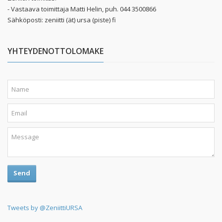
- Vastaava toimittaja Matti Helin, puh. 044 3500866
Sähköposti: zeniitti (ät) ursa (piste) fi
YHTEYDENOTTOLOMAKE
Send
Tweets by @ZeniittiURSA