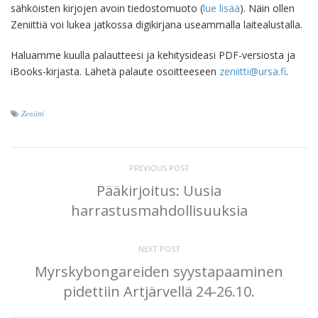
sähköisten kirjojen avoin tiedostomuoto (
lue lisää
). Näin ollen
Zeniittiä voi lukea jatkossa digikirjana useammalla laitealustalla.
Haluamme kuulla palautteesi ja kehitysideasi PDF-versiosta ja
iBooks-kirjasta. Lähetä palaute osoitteeseen
zeniitti@ursa.fi
.
Zeniitti
PREVIOUS POST
Pääkirjoitus: Uusia
harrastusmahdollisuuksia
NEXT POST
Myrskybongareiden syystapaaminen
pidettiin Artjärvellä 24-26.10.