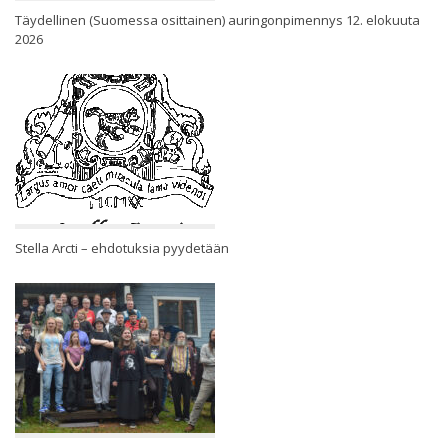
Täydellinen (Suomessa osittainen) auringonpimennys 12. elokuuta
2026
Stella Arcti – ehdotuksia pyydetään