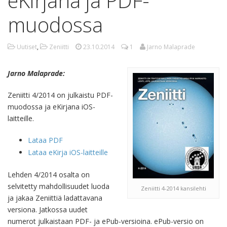
eKirjana ja PDF-
muodossa
Uutiset
,
Zeniitti
23.10.2014
1
Jarno Malaprade
Jarno Malaprade:
Zeniitti 4/2014 on julkaistu PDF-
muodossa ja eKirjana iOS-
laitteille.
Lataa PDF
Lataa eKirja iOS-laitteille
Lehden 4/2014 osalta on
selvitetty mahdollisuudet luoda
Zeniitti 4-2014 kansilehti
ja jakaa Zeniittiä ladattavana
versiona. Jatkossa uudet
numerot julkaistaan PDF- ja ePub-versioina. ePub-versio on