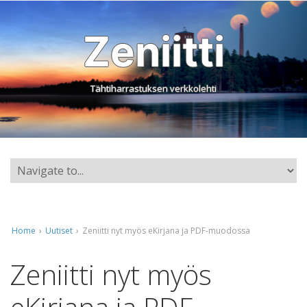
Zeniitti
Tähtiharrastuksen verkkolehti
Home
›
Uutiset
›
Zeniitti nyt myös eKirjana ja PDF-muodossa
Zeniitti nyt myös