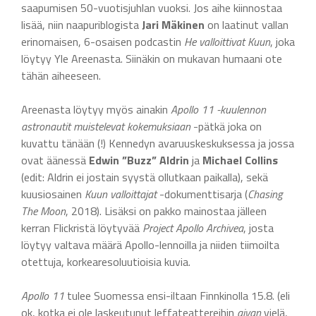
saapumisen 50-vuotisjuhlan vuoksi. Jos aihe kiinnostaa
lisää, niin naapuriblogista
Jari Mäkinen
on laatinut vallan
erinomaisen, 6-osaisen podcastin
He valloittivat Kuun
, joka
löytyy Yle Areenasta. Siinäkin on mukavan humaani ote
tähän aiheeseen.
Areenasta löytyy myös ainakin
Apollo 11 -kuulennon
astronautit muistelevat kokemuksiaan
-pätkä joka on
kuvattu tänään (!) Kennedyn avaruuskeskuksessa ja jossa
ovat äänessä
Edwin ”Buzz” Aldrin
ja
Michael Collins
(edit: Aldrin ei jostain syystä ollutkaan paikalla), sekä
kuusiosainen
Kuun valloittajat
-dokumenttisarja (
Chasing
The Moon
, 2018). Lisäksi on pakko mainostaa jälleen
kerran Flickristä löytyvää
Project Apollo Archivea
, josta
löytyy valtava määrä Apollo-lennoilla ja niiden tiimoilta
otettuja, korkearesoluutioisia kuvia.
Apollo 11
tulee Suomessa ensi-iltaan Finnkinolla 15.8. (eli
ok, kotka ei ole laskeutunut leffateattereihin
aivan
vielä,