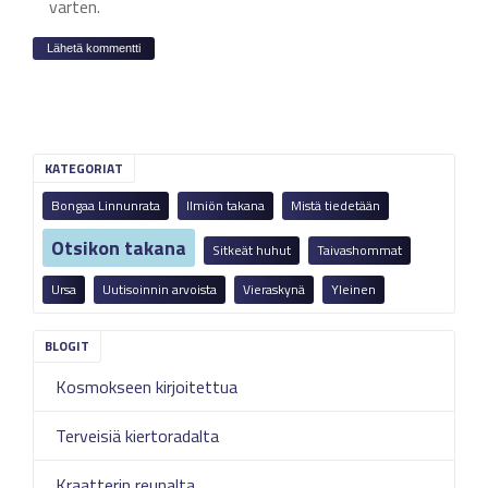
varten.
KATEGORIAT
Bongaa Linnunrata
Ilmiön takana
Mistä tiedetään
Otsikon takana
Sitkeät huhut
Taivashommat
Ursa
Uutisoinnin arvoista
Vieraskynä
Yleinen
Kosmokseen kirjoitettua
Terveisiä kiertoradalta
Kraatterin reunalta