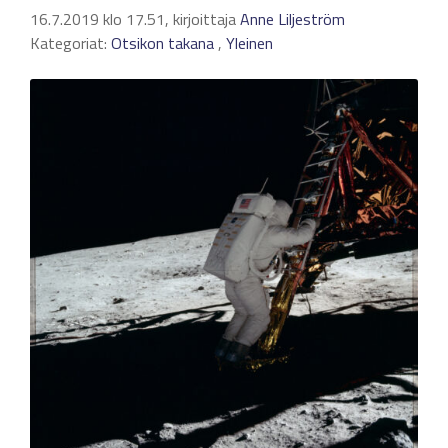
16.7.2019 klo 17.51, kirjoittaja
Anne Liljeström
Kategoriat:
Otsikon takana
,
Yleinen