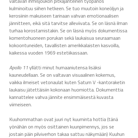
valtavan ihmisjoukon pitkäjänteinen työpanos
kulminoituu siihen hetkeen. Se tuo muutoin koneöljyn ja
kerosiinin makuiseen tarinaan vahvan emotionaalisen
jännitteen, eikä sitä tarvitse alleviivata. Se on läsnä ilman
turhaa korostamistakin. Se on läsnä myös dokumentissa
komentohuoneen porukan sekä laukaisua seuraamaan
kokoontuneiden, tavallisten amerikkalaisten kasvoilla,
kaikessa vuoden 1969 estetiikassaan.
Apollo 11
yllätti minut humaaniutensa lisäksi
kauneudellaan. Se on valtavan visuaalinen kokemus,
vaikka ilmeiset vetonaulat kuten Saturn V -kantoraketin
laukaisu jätettäisiin kokonaan huomiotta. Dokumenttia
kannattelee vahva jännite ensimmäisestä kuvasta
viimeiseen.
Kuuhommathan ovat juuri nyt kuuminta hottia (tänä
yönähän on myös osittainen kuunpimennys, jos se
jostain päin pilviverhon takaa sattuu näkymään) Kuuhun