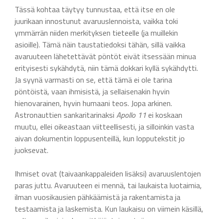
Tässä kohtaa täytyy tunnustaa, että itse en ole
juurikaan innostunut avaruuslennoista, vaikka toki
ymmärrän niiden merkityksen tieteelle (ja muillekin
asioille). Tämä näin taustatiedoksi tähän, sillä vaikka
avaruuteen lähetettävät pöntöt eivät itsessään minua
erityisesti sykähdytä, niin tämä dokkari kyllä sykähdytti.
Ja syynä varmasti on se, että tämä ei ole tarina
pöntöistä, vaan ihmisistä, ja sellaisenakin hyvin
hienovarainen, hyvin humaani teos. Jopa arkinen.
Astronauttien sankaritarinaksi
Apollo 11
ei koskaan
muutu, ellei oikeastaan viitteellisesti, ja silloinkin vasta
aivan dokumentin loppusenteillä, kun lopputekstit jo
juoksevat.
Ihmiset ovat (taivaankappaleiden lisäksi) avaruuslentojen
paras juttu. Avaruuteen ei mennä, tai laukaista luotaimia,
ilman vuosikausien pähkäämistä ja rakentamista ja
testaamista ja laskemista. Kun laukaisu on viimein käsillä,