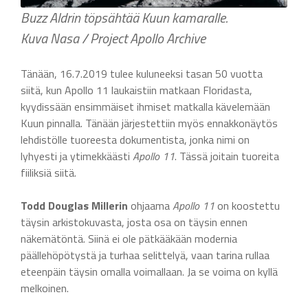
Buzz Aldrin töpsähtää Kuun kamaralle.
Kuva Nasa / Project Apollo Archive
Tänään, 16.7.2019 tulee kuluneeksi tasan 50 vuotta
siitä, kun Apollo 11 laukaistiin matkaan Floridasta,
kyydissään ensimmäiset ihmiset matkalla kävelemään
Kuun pinnalla. Tänään järjestettiin myös ennakkonäytös
lehdistölle tuoreesta dokumentista, jonka nimi on
lyhyesti ja ytimekkäästi
Apollo 11
. Tässä joitain tuoreita
fiiliksiä siitä.
Todd Douglas Millerin
ohjaama
Apollo 11
on koostettu
täysin arkistokuvasta, josta osa on täysin ennen
näkemätöntä. Siinä ei ole pätkääkään modernia
päällehöpötystä ja turhaa selittelyä, vaan tarina rullaa
eteenpäin täysin omalla voimallaan. Ja se voima on kyllä
melkoinen.