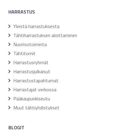
HARRASTUS
Yleistä harrastuksesta
Tähtiharrastuksen aloittaminen
Nuorisotoiminta
Tähtitornit
Harrastusryhmät
Harrastusjulkaisut
Harrastustapahtumat
Harrastajat verkossa
Pääkaupunkiseutu
Muut tähtiyhdistykset
BLOGIT