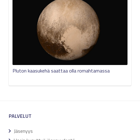
Pluton kaasukehä saattaa olla romahtamassa
PALVELUT
Jäsenyys