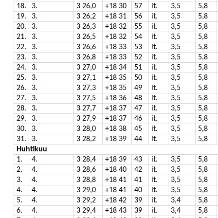
18.
3.
3 26,0
+18 30
57
it.
3,5
5,8
19.
3.
3 26,2
+18 31
56
it.
3,5
5,8
20.
3.
3 26,3
+18 32
55
it.
3,5
5,8
21.
3.
3 26,5
+18 32
54
it.
3,5
5,8
22.
3.
3 26,6
+18 33
53
it.
3,5
5,8
23.
3.
3 26,8
+18 33
52
it.
3,5
5,8
24.
3.
3 27,0
+18 34
51
it.
3,5
5,8
25.
3.
3 27,1
+18 35
50
it.
3,5
5,8
26.
3.
3 27,3
+18 35
49
it.
3,5
5,8
27.
3.
3 27,5
+18 36
48
it.
3,5
5,8
28.
3.
3 27,7
+18 37
47
it.
3,5
5,8
29.
3.
3 27,9
+18 37
46
it.
3,5
5,8
30.
3.
3 28,0
+18 38
45
it.
3,5
5,8
31.
3.
3 28,2
+18 39
44
it.
3,5
5,8
Huhtikuu
1.
4.
3 28,4
+18 39
43
it.
3,5
5,8
2.
4.
3 28,6
+18 40
42
it.
3,5
5,8
3.
4.
3 28,8
+18 41
41
it.
3,5
5,8
4.
4.
3 29,0
+18 41
40
it.
3,5
5,8
5.
4.
3 29,2
+18 42
39
it.
3,4
5,8
6.
4.
3 29,4
+18 43
39
it.
3,4
5,8