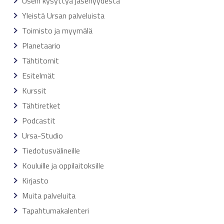
Usein kysyttyä jäsenyydestä
Yleistä Ursan palveluista
Toimisto ja myymälä
Planetaario
Tähtitornit
Esitelmät
Kurssit
Tähtiretket
Podcastit
Ursa-Studio
Tiedotusvälineille
Kouluille ja oppilaitoksille
Kirjasto
Muita palveluita
Tapahtumakalenteri