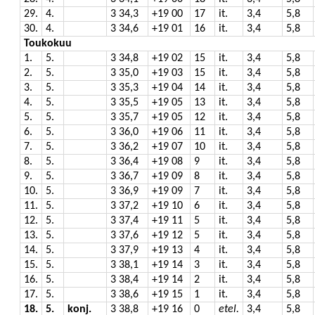
29.
4.
3 34,3
+19 00
17
it.
3,4
5,8
30.
4.
3 34,6
+19 01
16
it.
3,4
5,8
Toukokuu
1.
5.
3 34,8
+19 02
15
it.
3,4
5,8
2.
5.
3 35,0
+19 03
15
it.
3,4
5,8
3.
5.
3 35,3
+19 04
14
it.
3,4
5,8
4.
5.
3 35,5
+19 05
13
it.
3,4
5,8
5.
5.
3 35,7
+19 05
12
it.
3,4
5,8
6.
5.
3 36,0
+19 06
11
it.
3,4
5,8
7.
5.
3 36,2
+19 07
10
it.
3,4
5,8
8.
5.
3 36,4
+19 08
9
it.
3,4
5,8
9.
5.
3 36,7
+19 09
8
it.
3,4
5,8
10.
5.
3 36,9
+19 09
7
it.
3,4
5,8
11.
5.
3 37,2
+19 10
6
it.
3,4
5,8
12.
5.
3 37,4
+19 11
5
it.
3,4
5,8
13.
5.
3 37,6
+19 12
5
it.
3,4
5,8
14.
5.
3 37,9
+19 13
4
it.
3,4
5,8
15.
5.
3 38,1
+19 14
3
it.
3,4
5,8
16.
5.
3 38,4
+19 14
2
it.
3,4
5,8
17.
5.
3 38,6
+19 15
1
it.
3,4
5,8
18.
5.
konj.
3 38,8
+19 16
0
etel.
3,4
5,8