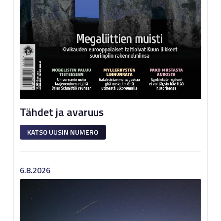
Tähdet ja avaruus
KATSO UUSIN NUMERO
6.8.2026