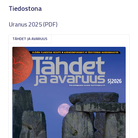
Tiedostona
Uranus 2025 (PDF)
TÄHDET JA AVARUUS