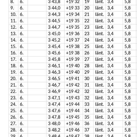
8.
6.
3 43,8
+19 32
19
länt.
3,4
5,8
9.
6.
3 44,0
+19 33
20
länt.
3,4
5,8
10.
6.
3 44,3
+19 34
21
länt.
3,4
5,8
11.
6.
3 44,5
+19 35
22
länt.
3,4
5,8
12.
6.
3 44,7
+19 35
23
länt.
3,4
5,8
13.
6.
3 45,0
+19 36
23
länt.
3,4
5,8
14.
6.
3 45,2
+19 37
24
länt.
3,4
5,8
15.
6.
3 45,4
+19 38
25
länt.
3,4
5,8
16.
6.
3 45,6
+19 38
26
länt.
3,4
5,8
17.
6.
3 45,8
+19 39
27
länt.
3,4
5,8
18.
6.
3 46,1
+19 40
28
länt.
3,4
5,8
19.
6.
3 46,3
+19 40
29
länt.
3,4
5,8
20.
6.
3 46,5
+19 41
30
länt.
3,4
5,8
21.
6.
3 46,7
+19 42
31
länt.
3,4
5,8
22.
6.
3 46,9
+19 42
32
länt.
3,4
5,8
23.
6.
3 47,1
+19 43
32
länt.
3,4
5,8
24.
6.
3 47,4
+19 44
33
länt.
3,4
5,8
25.
6.
3 47,6
+19 44
34
länt.
3,4
5,8
26.
6.
3 47,8
+19 45
35
länt.
3,4
5,8
27.
6.
3 48,0
+19 46
36
länt.
3,4
5,8
28.
6.
3 48,2
+19 46
37
länt.
3,4
5,8
29.
6.
3 48,4
+19 47
38
länt.
3,4
5,8