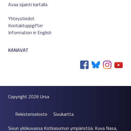
Avaa sijainti kartalla
Yhteystiedot
Kontaktuppgifter
Information in English
KANAVAT
Copyright 2026
Ursa
Rekisteriseloste
Sivukartta
Sivun yliökuvassa Kotkasumun ympäristöä. Kuva Nasa,