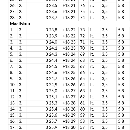
26.
2.
3 23,5
+18 21
76
it.
3,5
5,8
27.
2.
3 23,6
+18 21
75
it.
3,5
5,8
28.
2.
3 23,7
+18 22
74
it.
3,5
5,8
Maaliskuu
1.
3.
3 23,8
+18 22
73
it.
3,5
5,8
2.
3.
3 23,9
+18 22
72
it.
3,5
5,8
3.
3.
3 24,0
+18 23
71
it.
3,5
5,8
4.
3.
3 24,1
+18 23
70
it.
3,5
5,8
5.
3.
3 24,3
+18 24
69
it.
3,5
5,8
6.
3.
3 24,4
+18 24
68
it.
3,5
5,8
7.
3.
3 24,5
+18 25
67
it.
3,5
5,8
8.
3.
3 24,6
+18 25
66
it.
3,5
5,8
9.
3.
3 24,7
+18 26
65
it.
3,5
5,8
10.
3.
3 24,9
+18 26
64
it.
3,5
5,8
11.
3.
3 25,0
+18 27
63
it.
3,5
5,8
12.
3.
3 25,1
+18 27
62
it.
3,5
5,8
13.
3.
3 25,3
+18 28
61
it.
3,5
5,8
14.
3.
3 25,4
+18 28
60
it.
3,5
5,8
15.
3.
3 25,6
+18 29
59
it.
3,5
5,8
16.
3.
3 25,7
+18 29
58
it.
3,5
5,8
17.
3.
3 25,9
+18 30
57
it.
3,5
5,8