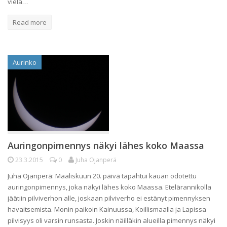
vielä…
Read more
Aurinko
Auringonpimennys näkyi lähes koko Maassa
23.3.2015
0
Juha Ojanperä
Juha Ojanperä: Maaliskuun 20. päivä tapahtui kauan odotettu
auringonpimennys, joka näkyi lähes koko Maassa. Etelärannikolla
jäätiin pilviverhon alle, joskaan pilviverho ei estänyt pimennyksen
havaitsemista. Monin paikoin Kainuussa, Koillismaalla ja Lapissa
pilvisyys oli varsin runsasta. Joskin näilläkin alueilla pimennys näkyi