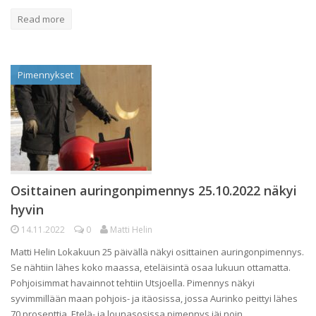
Read more
Pimennykset
Osittainen auringonpimennys 25.10.2022 näkyi
hyvin
14.11.2022
0
Matti Helin
Matti Helin Lokakuun 25 päivällä näkyi osittainen auringonpimennys.
Se nähtiin lähes koko maassa, eteläisintä osaa lukuun ottamatta.
Pohjoisimmat havainnot tehtiin Utsjoella. Pimennys näkyi
syvimmillään maan pohjois- ja itäosissa, jossa Aurinko peittyi lähes
70 prosenttia. Etelä- ja lounasosissa pimennys jäi noin…