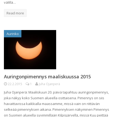
välillä…
Read more
Aurinko
Auringonpimennys maaliskuussa 2015
22.2.2015
1
Juha Ojanperä
Juha Ojanperä: Maaliskuun 20. päivä tapahtuu auringonpimennys,
joka näkyy koko Suomen alueella osittaisena. Pimennys on siis
havaittavissa kaikkialla maassamme, missä vain on riittävän
selkeää pimennyksen aikana. Pimennyksen näkyminen Pimennys
on Suomen alueella syvimmillään Kilpisjärvellä, missä Kuu peittää