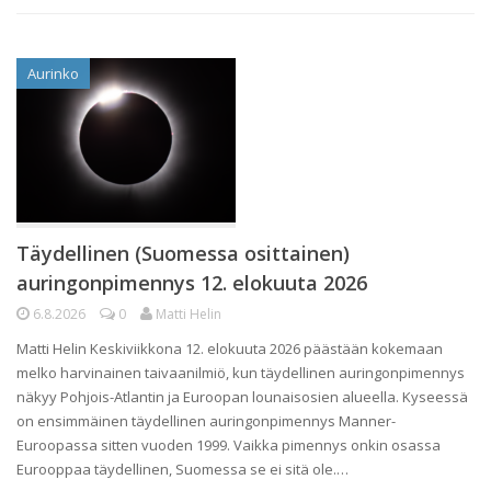
Aurinko
Täydellinen (Suomessa osittainen)
auringonpimennys 12. elokuuta 2026
6.8.2026
0
Matti Helin
Matti Helin Keskiviikkona 12. elokuuta 2026 päästään kokemaan
melko harvinainen taivaanilmiö, kun täydellinen auringonpimennys
näkyy Pohjois-Atlantin ja Euroopan lounaisosien alueella. Kyseessä
on ensimmäinen täydellinen auringonpimennys Manner-
Euroopassa sitten vuoden 1999. Vaikka pimennys onkin osassa
Eurooppaa täydellinen, Suomessa se ei sitä ole.…