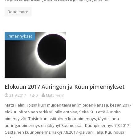
Read more
Pimennykset
Elokuun 2017 Auringon ja Kuun pimennykset
21.9.2017
0
Matti Helin
Matti Helin: Toisin kuin muiden taivaanilmiöiden kanssa, kesän 2017
elokuu oli taivaan tarkkailijoille antoisa; Sekä Kuu että Aurinko
pimentyivät. Toisin kun osittainen kuunpimennys, täydellinen
auringonpimennys ei näkynyt Suomessa. Kuunpimennys 7.8.2017
Osittainen kuunpimenns näkyi 7.8.2017 -päivän illalla. Kuu nousi