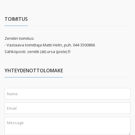
TOIMITUS
Zeniitin toimitus:
- Vastaava toimittaja Matti Helin, puh. 044 3500866
Sähköposti: zeniitti (ät) ursa (piste) fi
YHTEYDENOTTOLOMAKE