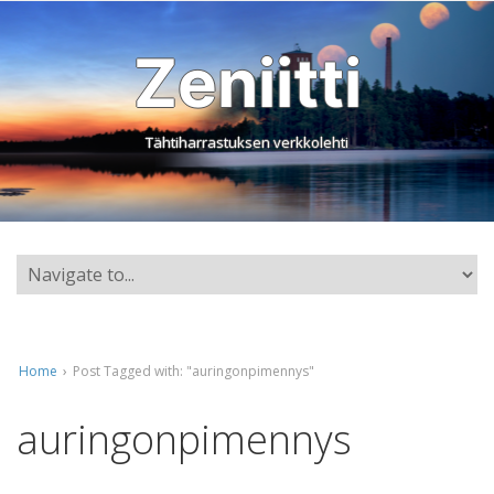
Zeniitti
Tähtiharrastuksen verkkolehti
Home
›
Post Tagged with: "auringonpimennys"
auringonpimennys