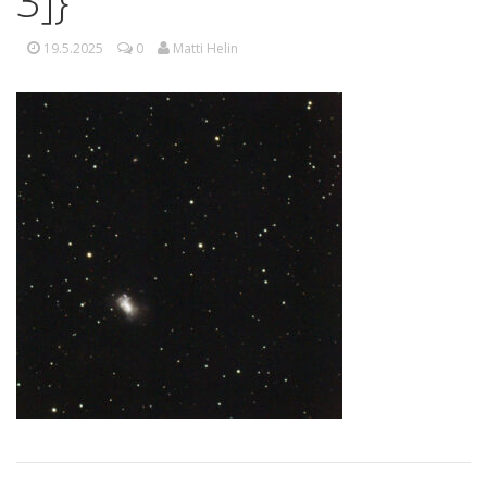
3]}
19.5.2025
0
Matti Helin