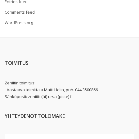
Entries feed
Comments feed
WordPress.org
TOIMITUS
Zeniitin toimitus:
- Vastaava toimittaja Matti Helin, puh. 044 3500866
Sähköposti: zeniitti (ät) ursa (piste) fi
YHTEYDENOTTOLOMAKE