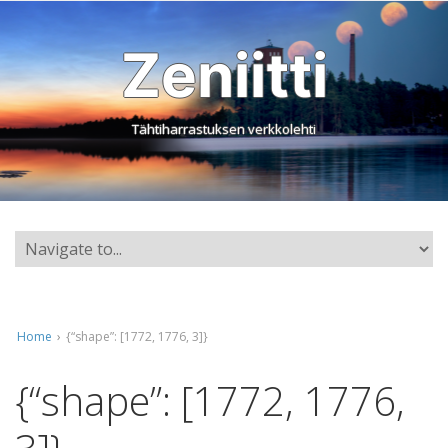
Zeniitti
Tähtiharrastuksen verkkolehti
Home
›
{“shape”: [1772, 1776, 3]}
{“shape”: [1772, 1776,