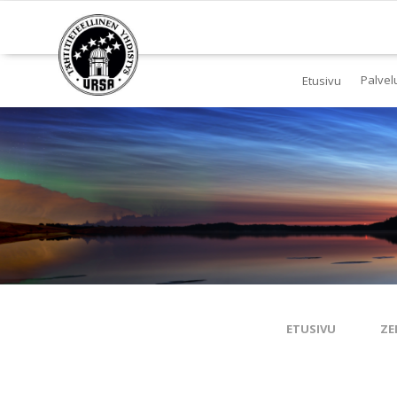
Palvel
Etusivu
Jä
Yl
To
Ki
Pl
Tä
ETUSIVU
ZE
Es
Ku