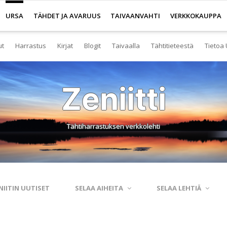
URSA
TÄHDET JA AVARUUS
TAIVAANVAHTI
VERKKOKAUPPA
ut
Harrastus
Kirjat
Blogit
Taivaalla
Tähtitieteestä
Tietoa 
senyys
Yleistä harrastuksesta
Kirjakauppa
Tuoreimmat
Tähtitaivas
Tietoa tähtitiete
Yl
Zeniitti
eistä Ursan palveluista
Nuorisotoiminta
Kaukoputkikauppa
Kosmokseen kirjoitettua
Tähtikartta
Usein kysyttyä
Hal
imisto
Tähtitornit
Terveisiä kiertoradalta
Tähtikartta classic
Aurinkokuntamall
Ta
Tähtiharrastuksen verkkolehti
rjasto
Harrastusryhmät
Kraatterin reunalta
Havaintopaikat
Aurinkokelloveis
Av
anetaario
Harrastusjulkaisut
Eksoplaneetta hukassa
Taivaan havaitseminen
Tietokantoja ja 
Esi
htitornit
Harrastustapahtumat
Tarinoita taivasalta
Taivaanvahti-palvelu
Tähtitieteestä mu
Ku
NIITIN UUTISET
SELAA AIHEITA
SELAA LEHTIÄ
itelmät
Harrastajat verkossa
Otsikon takana
His
rssit
Pääkaupunkiseutu
Elämän keitaita