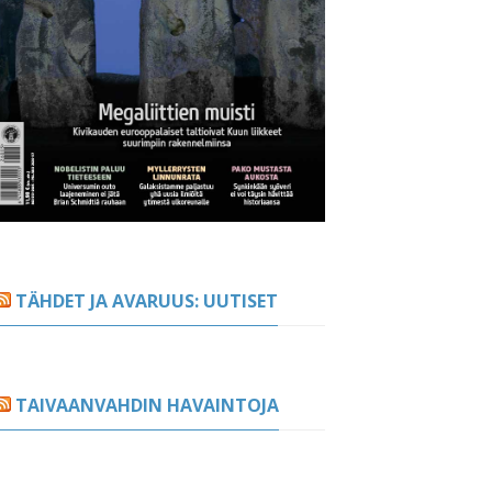
TÄHDET JA AVARUUS: UUTISET
TAIVAANVAHDIN HAVAINTOJA