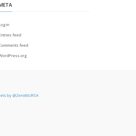
META
Log in
Entries feed
Comments feed
WordPress.org
ets by @ZeniittiURSA