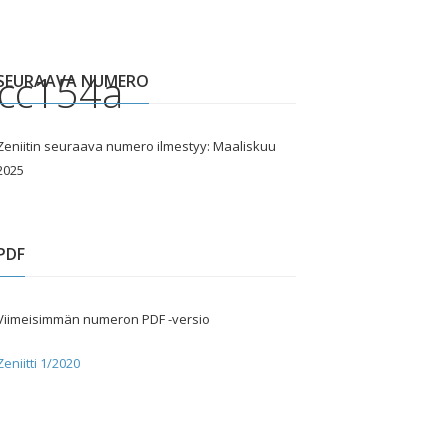
cc154a
SEURAAVA NUMERO
Zeniitin seuraava numero ilmestyy: Maaliskuu
2025
PDF
Viimeisimmän numeron PDF -versio
Zeniitti 1/2020