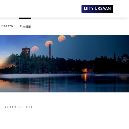
LIITY URSAAN
Ursasta
Zeniitti
estä
eistä Ursasta
linto
i
lous
tos
oimet työpaikat
sanastoja
tteet ja raportit
ualla
nnianosoitukset
YHTEYSTIEDOT
toria