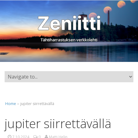
Zeniitti
Tähtiharrastuksen verkkolehti
Home
›
jupiter siirrettävällä
jupiter siirrettävällä
7.10.2024
0
Matti Helin