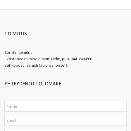
TOIMITUS
Zeniitin toimitus:
- Vastaava toimittaja Matti Helin, puh. 044 3500866
Sähköposti: zeniitti (ät) ursa (piste) fi
YHTEYDENOTTOLOMAKE