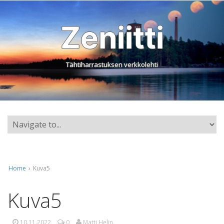
Zeniitti
Tähtiharrastuksen verkkolehti
Home
›
Kuva5
Kuva5
10.11.2022
0
Matti Helin