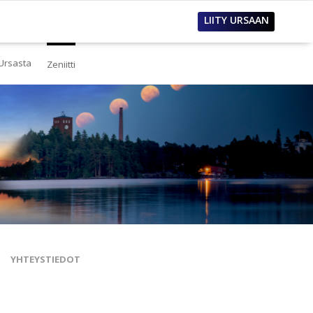
LIITY URSAAN
Ursasta
Zeniitti
estä
eistä Ursasta
linto
i
lous
tos
oimet työpaikat
sanastoja
tteet ja raportit
ualla
nnianosoitukset
YHTEYSTIEDOT
toria