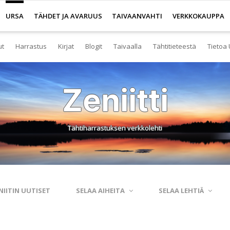
URSA
TÄHDET JA AVARUUS
TAIVAANVAHTI
VERKKOKAUPPA
ut
Harrastus
Kirjat
Blogit
Taivaalla
Tähtitieteestä
Tietoa 
senyys
Yleistä harrastuksesta
Kirjakauppa
Tuoreimmat
Tähtitaivas
Tietoa tähtitiete
Yl
Zeniitti
eistä Ursan palveluista
Nuorisotoiminta
Kaukoputkikauppa
Kosmokseen kirjoitettua
Tähtikartta
Usein kysyttyä
Hal
imisto
Tähtitornit
Terveisiä kiertoradalta
Tähtikartta classic
Aurinkokuntamall
Ta
Tähtiharrastuksen verkkolehti
rjasto
Harrastusryhmät
Kraatterin reunalta
Havaintopaikat
Aurinkokelloveis
Av
anetaario
Harrastusjulkaisut
Eksoplaneetta hukassa
Taivaan havaitseminen
Tietokantoja ja 
Esi
htitornit
Harrastustapahtumat
Tarinoita taivasalta
Taivaanvahti-palvelu
Tähtitieteestä mu
Ku
NIITIN UUTISET
SELAA AIHEITA
SELAA LEHTIÄ
itelmät
Harrastajat verkossa
Otsikon takana
His
rssit
Pääkaupunkiseutu
Elämän keitaita