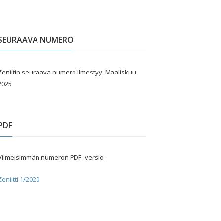
SEURAAVA NUMERO
Zeniitin seuraava numero ilmestyy: Maaliskuu
2025
PDF
Viimeisimmän numeron PDF -versio
Zeniitti 1/2020