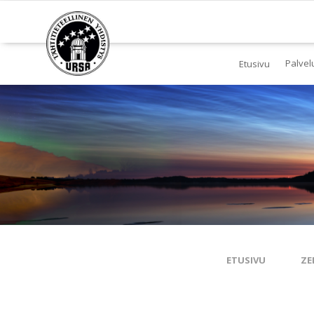
Palvel
Etusivu
Jä
Yl
To
Ki
Pl
Tä
ETUSIVU
ZE
Es
Ku