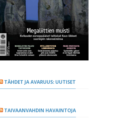
TÄHDET JA AVARUUS: UUTISET
TAIVAANVAHDIN HAVAINTOJA