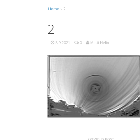
Home
›
2
Ti
Ko
2
Mu
8.9.2021
0
Matti Helin
Ta
PREVIOUS POST