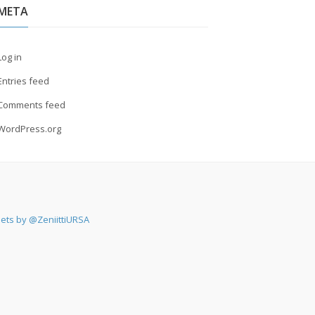
META
Log in
Entries feed
Comments feed
WordPress.org
ets by @ZeniittiURSA