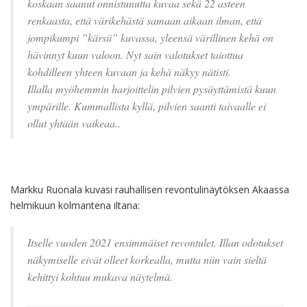
koskaan saanut onnistunutta kuvaa sekä 22 asteen
renkaasta, että värikehästä samaan aikaan ilman, että
jompikumpi ”kärsii” kuvassa, yleensä värillinen
kehä on
hävinnyt kuun valoon.
Nyt sain valotukset taiottua
kohdilleen yhteen kuvaan ja kehä näkyy nätisti.
Illalla myöhemmin harjoittelin pilvien pysäyttämistä kuun
ympärille. Kummallista kyllä, pilvien saanti
taivaalle ei
ollut yhtään vaikeaa..
Markku Ruonala kuvasi rauhallisen revontulinäytöksen Akaassa
helmikuun kolmantena iltana:
Itselle vuoden 2021 ensimmäiset revontulet. Illan odotukset
näkymiselle eivät olleet korkealla, mutta niin vain sieltä
kehittyi kohtuu mukava näytelmä.