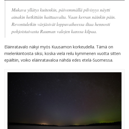
Mukava yllätys kuitenkin, päivemmällä pilvisyys näytti
ainakin hetkittäin haittaavalta. Vaan kerran näinkin päin.
Revontuletkin värjäsivät loppuvaiheessa iltaa hennosti
pohjoistaivasta Rauman valojen kanssa kilpaa.
Eläinratavalo näkyi myös Kuusamon korkeudella. Tämä on
mielenkiintoista siksi, koska vielä reilu kymmenen vuotta sitten
epäiltiin, voiko eläinratavaloa nähdä edes etelä-Suomessa.