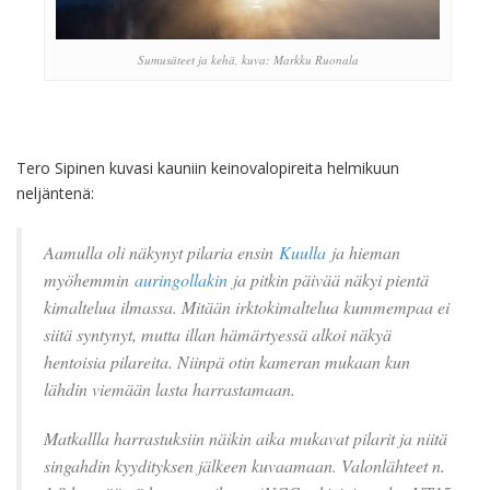
Sumusäteet ja kehä, kuva: Markku Ruonala
Tero Sipinen kuvasi kauniin keinovalopireita helmikuun
neljäntenä:
Aamulla oli näkynyt pilaria ensin
Kuulla
ja hieman
myöhemmin
auringollakin
ja pitkin päivää näkyi pientä
kimaltelua ilmassa. Mitään irktokimaltelua kummempaa ei
siitä syntynyt, mutta illan hämärtyessä alkoi näkyä
hentoisia pilareita. Niinpä otin kameran mukaan kun
lähdin viemään lasta harrastamaan.
Matkallla harrastuksiin näikin aika mukavat pilarit ja niitä
singahdin kyydityksen jälkeen kuvaamaan. Valonlähteet n.