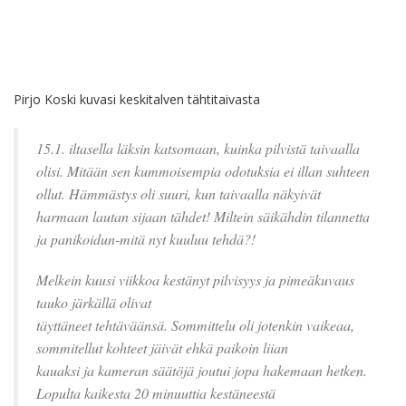
Pirjo Koski kuvasi keskitalven tähtitaivasta
15.1. iltasella läksin katsomaan, kuinka pilvistä taivaalla
olisi.
Mitään sen kummoisempia odotuksia ei illan suhteen
ollut. Hämmästys oli suuri, kun taivaalla näkyivät
harmaan lautan sijaan tähdet! Miltein säikähdin tilannetta
ja panikoidun-mitä nyt kuuluu tehdä?!
Melkein kuusi viikkoa kestänyt pilvisyys ja pimeäkuvaus
tauko järkällä olivat
täyttäneet tehtäväänsä. Sommittelu oli jotenkin vaikeaa,
sommitellut kohteet jäivät ehkä paikoin liian
kauaksi ja kameran säätöjä joutui jopa hakemaan hetken.
Lopulta kaikesta 20 minuuttia kestäneestä