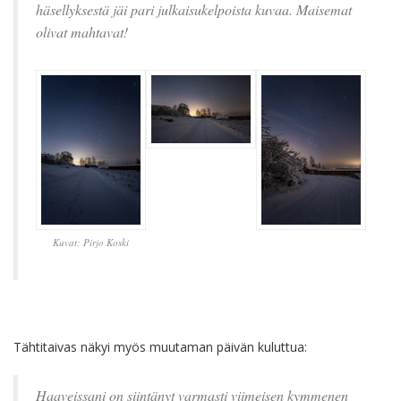
häsellyksestä jäi pari julkaisukelpoista kuvaa. Maisemat
olivat mahtavat!
Kuvat: Pirjo Koski
Tähtitaivas näkyi myös muutaman päivän kuluttua:
Haaveissani on siintänyt varmasti viimeisen kymmenen