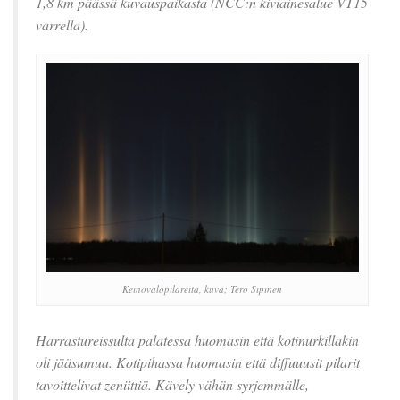
1,8 km päässä kuvauspaikasta (NCC:n kiviainesalue VT15
varrella).
Keinovalopilareita, kuva; Tero Sipinen
Harrastureissulta palatessa huomasin että kotinurkillakin
oli jääsumua. Kotipihassa huomasin että diffuuusit pilarit
tavoittelivat zeniittiä. Kävely vähän syrjemmälle,