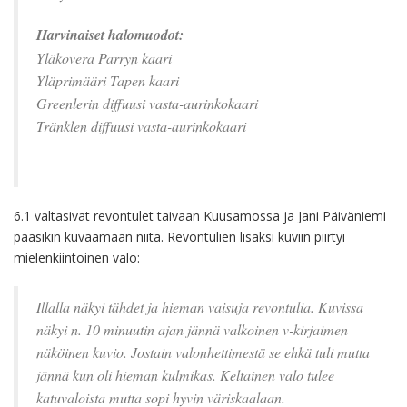
Harvinaiset halomuodot:
Yläkovera Parryn kaari
Yläprimääri Tapen kaari
Greenlerin diffuusi vasta-aurinkokaari
Tränklen diffuusi vasta-aurinkokaari
6.1 valtasivat revontulet taivaan Kuusamossa ja Jani Päiväniemi
pääsikin kuvaamaan niitä. Revontulien lisäksi kuviin piirtyi
mielenkiintoinen valo:
Illalla näkyi tähdet ja hieman vaisuja revontulia. Kuvissa
näkyi n. 10 minuutin ajan jännä valkoinen v-kirjaimen
näköinen kuvio. Jostain valonhettimestä se ehkä tuli mutta
jännä kun oli hieman kulmikas. Keltainen valo tulee
katuvaloista mutta sopi hyvin väriskaalaan.