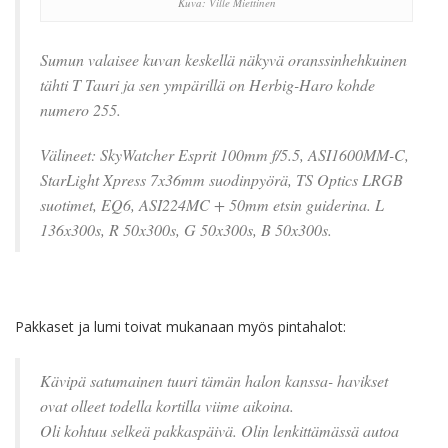
Kuva: Ville Miettinen
Sumun valaisee kuvan keskellä näkyvä oranssinhehkuinen
tähti T Tauri ja sen ympärillä on Herbig-Haro kohde
numero 255.
Välineet: SkyWatcher Esprit 100mm f/5.5, ASI1600MM-C,
StarLight Xpress 7x36mm suodinpyörä, TS Optics LRGB
suotimet, EQ6, ASI224MC + 50mm etsin guiderina. L
136x300s, R 50x300s, G 50x300s, B 50x300s.
Pakkaset ja lumi toivat mukanaan myös pintahalot:
Kävipä satumainen tuuri tämän halon kanssa- havikset
ovat olleet todella kortilla viime aikoina.
Oli kohtuu selkeä pakkaspäivä. Olin lenkittämässä autoa