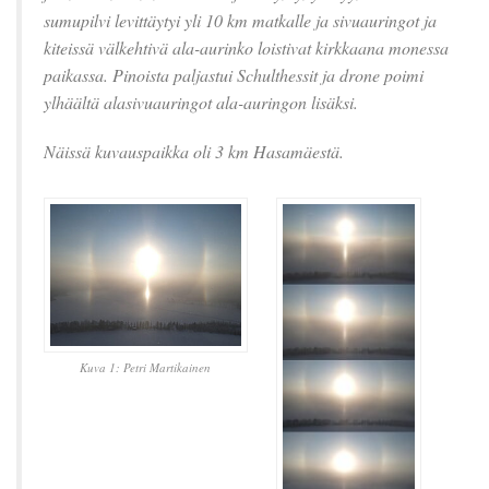
sumupilvi levittäytyi yli 10 km matkalle ja sivuauringot ja
kiteissä välkehtivä ala-aurinko loistivat kirkkaana monessa
paikassa. Pinoista paljastui Schulthessit ja drone poimi
ylhäältä alasivuauringot ala-auringon lisäksi.
Näissä kuvauspaikka oli 3 km Hasamäestä.
Kuva 1: Petri Martikainen