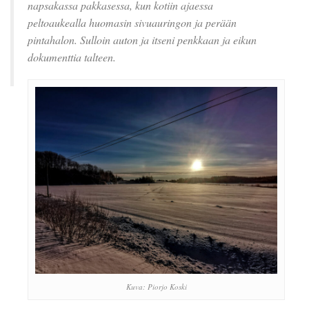
napsakassa pakkasessa, kun kotiin ajaessa
peltoaukealla huomasin sivuauringon ja perään
pintahalon. Sulloin auton ja itseni penkkaan ja eikun
dokumenttia talteen.
Kuva: Piorjo Koski