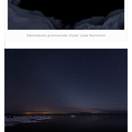
Eläinratavalo ja linnunrata. Kuvat: Lasse Nurminen