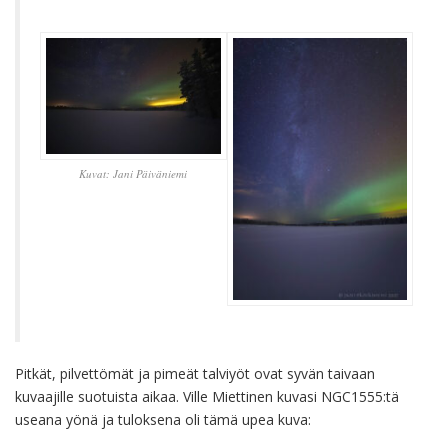
Kuvat: Jani Päiväniemi
Pitkät, pilvettömät ja pimeät talviyöt ovat syvän taivaan
kuvaajille suotuista aikaa. Ville Miettinen kuvasi NGC1555:tä
useana yönä ja tuloksena oli tämä upea kuva: