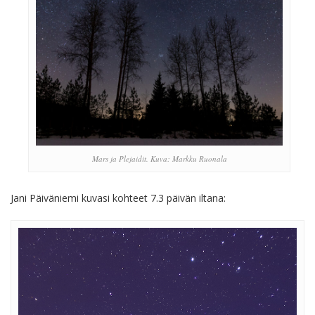
Mars ja Plejaidit. Kuva: Markku Ruonala
Jani Päiväniemi kuvasi kohteet 7.3 päivän iltana: