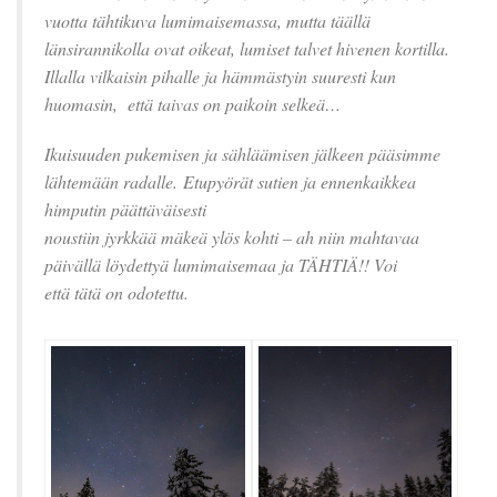
vuotta tähtikuva lumimaisemassa, mutta täällä
länsirannikolla ovat oikeat, lumiset talvet hivenen kortilla.
Illalla vilkaisin pihalle ja hämmästyin suuresti kun
huomasin,
että taivas on paikoin selkeä…
Ikuisuuden pukemisen ja sähläämisen jälkeen pääsimme
lähtemään radalle.
Etupyörät sutien ja ennenkaikkea
himputin päättäväisesti
noustiin jyrkkää mäkeä ylös kohti – ah niin mahtavaa
päivällä löydettyä lumimaisemaa ja TÄHTIÄ!! Voi
että tätä on odotettu.