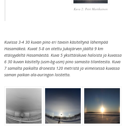
Kuva 2: Petri Martikainen
Kuvissa 3-4 30 kuvan pino eri tavoin käsiteltynä lähempää
Hasamäkeä. Kuvat 5-8 on otettu Jukajärven jäältä 9 km
etäisyydeltä Hasamäestä. Kuva 5 yksittäiskuva haloista ja kuvassa
6 30 kuvan käsitelty (usm-bg-usm) pino samasta tilanteesta. Kuva
7 samalta paikalta dronesta 120 metristä ja viimeisessä kuvassa
saman paikan ala-auringon loistetta.