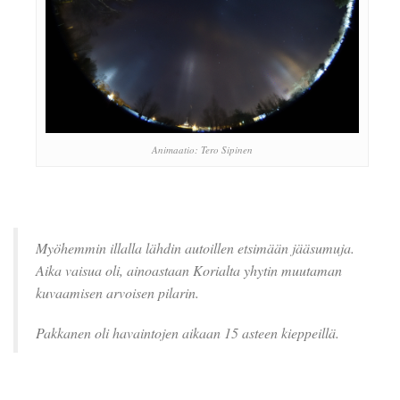
Animaatio: Tero Sipinen
Myöhemmin illalla lähdin autoillen etsimään jääsumuja.
Aika vaisua oli, ainoastaan Korialta yhytin muutaman
kuvaamisen arvoisen pilarin.
Pakkanen oli havaintojen aikaan 1
5 asteen kieppeillä.