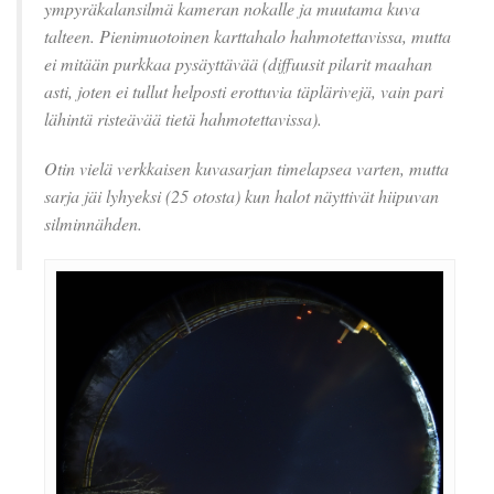
ympyräkalansilmä kameran nokalle ja muutama kuva
talteen. Pienimuotoinen karttahalo hahmotettavissa, mutta
ei mitään purkkaa pysäyttävää (diffuusit pilarit maahan
asti, joten ei tullut helposti erottuvia täplärivejä, vain pari
lähintä risteävää tietä hahmotettavissa).
Otin vielä verkkaisen kuvasarjan timelapsea varten, mutta
sarja jäi lyhyeksi (25 otosta) kun halot näyttivät hiipuvan
silminnähden.