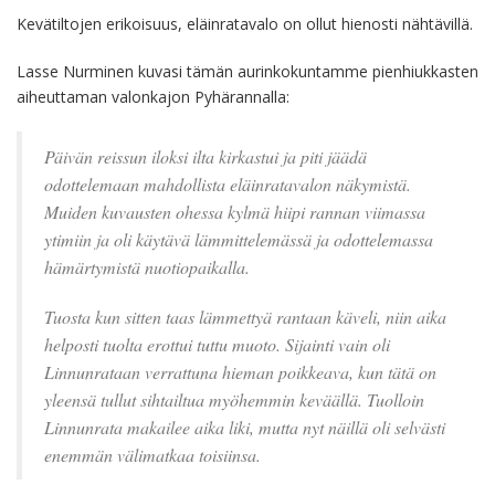
Kevätiltojen erikoisuus, eläinratavalo on ollut hienosti nähtävillä.
Lasse Nurminen kuvasi tämän aurinkokuntamme pienhiukkasten
aiheuttaman valonkajon Pyhärannalla:
Päivän reissun iloksi ilta kirkastui ja piti jäädä
odottelemaan mahdollista eläinratavalon näkymistä.
Muiden kuvausten ohessa kylmä hiipi rannan viimassa
ytimiin ja oli käytävä lämmittelemässä ja odottelemassa
hämärtymistä nuotiopaikalla.
Tuosta kun sitten taas lämmettyä rantaan käveli, niin aika
helposti tuolta erottui tuttu muoto. Sijainti vain oli
Linnunrataan verrattuna hieman poikkeava, kun tätä on
yleensä tullut sihtailtua myöhemmin keväällä. Tuolloin
Linnunrata makailee aika liki, mutta nyt näillä oli selvästi
enemmän välimatkaa toisiinsa.