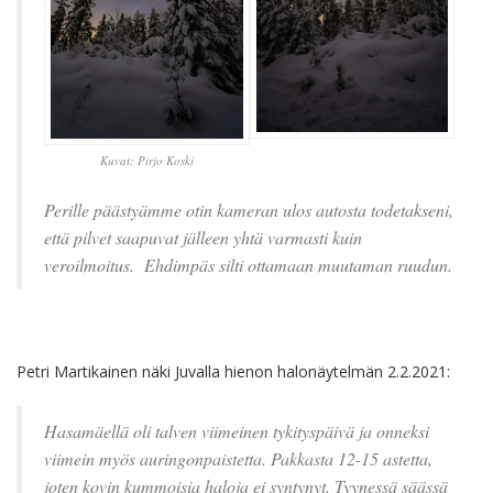
Kuvat: Pirjo Koski
Perille päästyämme otin kameran ulos autosta todetakseni,
että pilvet saapuvat jälleen yhtä varmasti kuin
veroilmoitus.
Ehdimpäs silti ottamaan muutaman ruudun.
Petri Martikainen näki Juvalla hienon halonäytelmän 2.2.2021:
Hasamäellä oli talven viimeinen tykityspäivä ja onneksi
viimein myös auringonpaistetta. Pakkasta 12-15 astetta,
joten kovin kummoisia haloja ei syntynyt. Tyynessä säässä