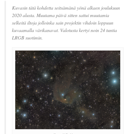
Kuvasin tätä kohdetta seitsämänä yönä alkaen joulukuun
2020 alusta. Muutama päivä sitten sattui muutamia
selkeitä iltoja jolloinka sain projektin vihdoin loppuun
kuvaamalla värikanavat. Valotusta kertyi noin 24 tuntia
LRGB suotimin.