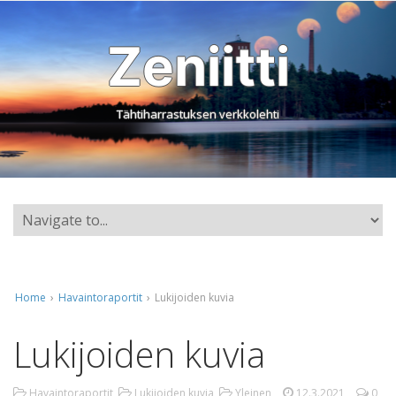
Zeniitti
Tähtiharrastuksen verkkolehti
Home
›
Havaintoraportit
›
Lukijoiden kuvia
Lukijoiden kuvia
Havaintoraportit
,
Lukijoiden kuvia
,
Yleinen
12.3.2021
0