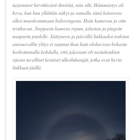
tarjonneet hirvittävästi ilmiöitä, niin silti.
Hämmästys oli
kova, kun kuu yllättäin näkyi-ja samalla siinä katsoessa
alkoi muodostumaan
halorengasta. Hain kameran ja otin
testikuvan. Sieppasin kamera repun, jalustan ja pingoin
naapurin
puolelle. Jäätyneen ja päivällä liukkaaksi todetun
aurausvallin ylitys ei sujunut ihan kuin elokuvissa-
hokasin
korkeimmalla kohdalla, että jalassani oli nastakenkien
sijasta tavalliset kesäiset ulkoilukengät,
jotka ovat hyvin
liukkaat jäällä.