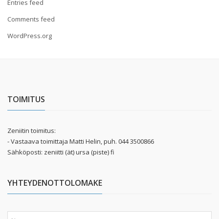
Entries feed
Comments feed
WordPress.org
TOIMITUS
Zeniitin toimitus:
- Vastaava toimittaja Matti Helin, puh. 044 3500866
Sähköposti: zeniitti (ät) ursa (piste) fi
YHTEYDENOTTOLOMAKE