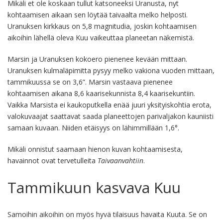
Mikäli et ole koskaan tullut katsoneeksi Uranusta, nyt
kohtaamisen aikaan sen löytää taivaalta melko helposti.
Uranuksen kirkkaus on 5,8 magnitudia, joskin kohtaamisen
aikoihin lähellä oleva Kuu vaikeuttaa planeetan näkemistä.
Marsin ja Uranuksen kokoero pienenee kevään mittaan.
Uranuksen kulmaläpimitta pysyy melko vakiona vuoden mittaan,
tammikuussa se on 3,6”. Marsin vastaava pienenee
kohtaamisen aikana 8,6 kaarisekunnista 8,4 kaarisekuntiin.
Vaikka Marsista ei kaukoputkella enää juuri yksityiskohtia erota,
valokuvaajat saattavat saada planeettojen parivaljakon kauniisti
samaan kuvaan. Niiden etäisyys on lähimmillään 1,6°.
Mikäli onnistut saamaan hienon kuvan kohtaamisesta,
havainnot ovat tervetulleita
Taivaanvahtiin
.
Tammikuun kasvava Kuu
Samoihin aikoihin on myös hyvä tilaisuus havaita Kuuta. Se on