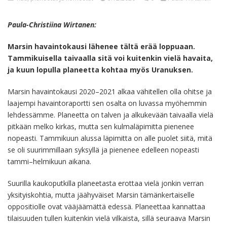
Paula-Christiina Wirtanen:
Marsin havaintokausi
lähenee tältä erää
loppuaan.
Tammikuisella taivaalla
sitä
voi kuitenkin vielä havaita
,
ja kuun lopulla
planeetta kohtaa myös
Uranuksen.
Marsin havaintokausi 2020–2021 alkaa vähitellen olla ohitse ja
laajempi havaintoraportti sen osalta on luvassa myöhemmin
lehdessämme. Planeetta on talven ja alkukevään taivaalla vielä
pitkään melko kirkas, mutta sen kulmaläpimitta pienenee
nopeasti. Tammikuun alussa läpimitta on alle puolet siitä, mitä
se oli suurimmillaan syksyllä ja pienenee edelleen nopeasti
tammi–helmikuun aikana.
Suurilla kaukoputkilla planeetasta erottaa vielä jonkin verran
yksityiskohtia, mutta jäähyväiset Marsin tämänkertaiselle
oppositiolle ovat vääjäämättä edessä. Planeettaa kannattaa
tilaisuuden tullen kuitenkin vielä vilkaista, sillä seuraava Marsin