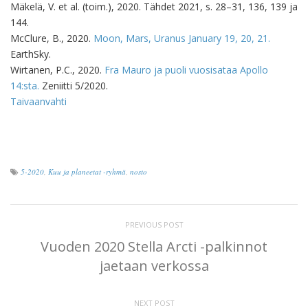
Mäkelä, V. et al. (toim.), 2020. Tähdet 2021, s. 28–31, 136, 139 ja
144.
McClure, B., 2020.
Moon, Mars, Uranus January 19, 20, 21.
EarthSky.
Wirtanen, P.C., 2020.
Fra Mauro ja puoli vuosisataa Apollo
14:sta.
Zeniitti 5/2020.
Taivaanvahti
5-2020
,
Kuu ja planeetat -ryhmä
,
nosto
PREVIOUS POST
Vuoden 2020 Stella Arcti -palkinnot
jaetaan verkossa
NEXT POST