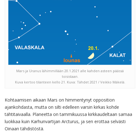
Mars ja Uranus lähimmillään 20.1.2021 alle kahden asteen päässä
toisistaan.
Kuva kertoo tilanteen kello 21. Kuva: Tähdet 2021 / Veikko Mäkelä.
Kohtaamisen aikaan Mars on himmentynyt opposition
ajankohdasta, mutta on silti edelleen varsin kirkas kohde
tähtitaivaalla. Planeetta on tammikuussa kirkkaudeltaan samaa
luokkaa kuin Karhunvartijan Arcturus, ja sen erottaa selvästi
Oinaan tähdistöstä.