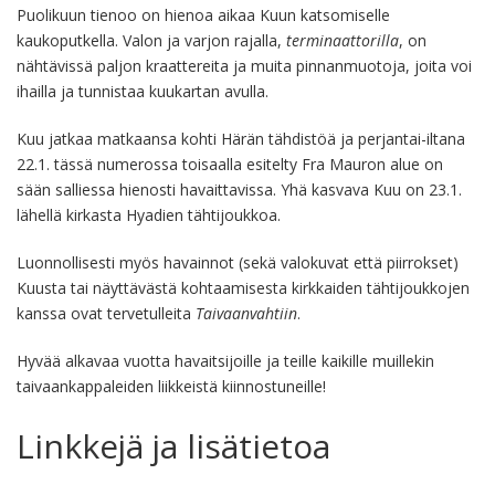
Puolikuun tienoo on hienoa aikaa Kuun katsomiselle
kaukoputkella. Valon ja varjon rajalla,
terminaattorilla
, on
nähtävissä paljon kraattereita ja muita pinnanmuotoja, joita voi
ihailla ja tunnistaa kuukartan avulla.
Kuu jatkaa matkaansa kohti Härän tähdistöä ja perjantai-iltana
22.1. tässä numerossa toisaalla esitelty Fra Mauron alue on
sään salliessa hienosti havaittavissa. Yhä kasvava Kuu on 23.1.
lähellä kirkasta Hyadien tähtijoukkoa.
Luonnollisesti myös havainnot (sekä valokuvat että piirrokset)
Kuusta tai näyttävästä kohtaamisesta kirkkaiden tähtijoukkojen
kanssa ovat tervetulleita
Taivaanvahtiin
.
Hyvää alkavaa vuotta havaitsijoille ja teille kaikille muillekin
taivaankappaleiden liikkeistä kiinnostuneille!
Linkkejä ja lisätietoa