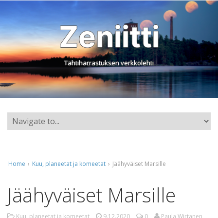
Zeniitti
Tähtiharrastuksen verkkolehti
Home
›
Kuu, planeetat ja komeetat
›
Jäähyväiset Marsille
Jäähyväiset Marsille
Kuu, planeetat ja komeetat
9.12.2020
0
Paula Wirtanen