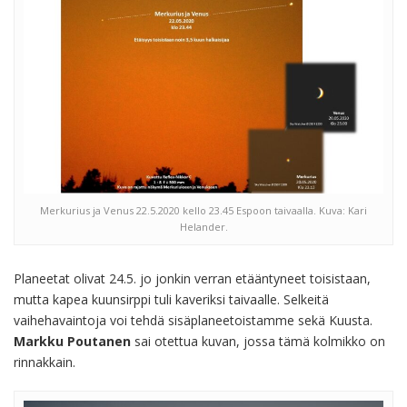
Merkurius ja Venus 22.5.2020 kello 23.45 Espoon taivaalla. Kuva: Kari
Helander.
Planeetat olivat 24.5. jo jonkin verran etääntyneet toisistaan,
mutta kapea kuunsirppi tuli kaveriksi taivaalle. Selkeitä
vaihehavaintoja voi tehdä sisäplaneetoistamme sekä Kuusta.
Markku Poutanen
sai otettua kuvan, jossa tämä kolmikko on
rinnakkain.