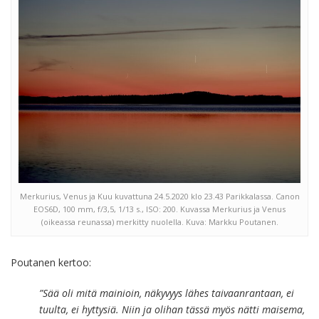
Merkurius, Venus ja Kuu kuvattuna 24.5.2020 klo 23.43 Parikkalassa. Canon
EOS6D, 100 mm, f/3,5, 1/13 s., ISO: 200. Kuvassa Merkurius ja Venus
(oikeassa reunassa) merkitty nuolella. Kuva: Markku Poutanen.
Poutanen kertoo:
”Sää oli mitä mainioin, näkyvyys lähes taivaanrantaan, ei
tuulta, ei hyttysiä. Niin ja olihan tässä myös nätti maisema,