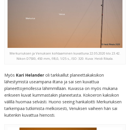
Merkuriuksen ja Venuksen kohtaaminen kuvattuna 22.05.2020 klo 23.42.
Nikon D7500, 450 mm, f/8,0, 1/25 s., ISO: 320. Kuva: Heidi Rikala.
Myös
Kari Helander
oli tarkkaillut planeettakaksikon
lähestymistä useampana iltana ja sai sen kuvattua
planeettojenollessa lähimmillään. Kuvassa on myös mukana
erikseen kuvat kummastakin planeetasta. Kokoeron kaksikon
välillä huomaa selvästi. Huono seeing hankaloitti Merkuriuksen
tarkempaa tutkimista melkoisesti, Venuksen vaiheen hän sai
kuitenkin kuvattua hienosti.