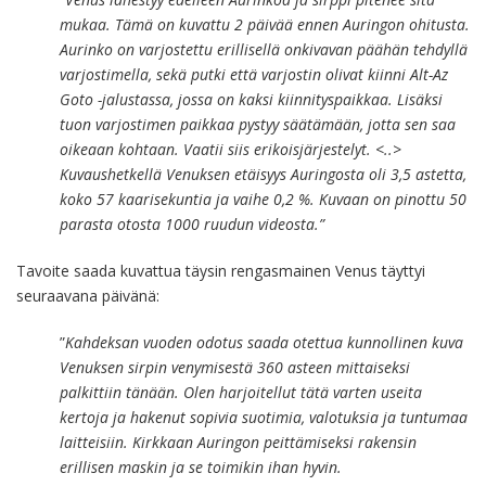
mukaa. Tämä on kuvattu 2 päivää ennen Auringon ohitusta.
Aurinko on varjostettu erillisellä onkivavan päähän tehdyllä
varjostimella, sekä putki että varjostin olivat kiinni Alt-Az
Goto -jalustassa, jossa on kaksi kiinnityspaikkaa. Lisäksi
tuon varjostimen paikkaa pystyy säätämään, jotta sen saa
oikeaan kohtaan. Vaatii siis erikoisjärjestelyt. <..>
Kuvaushetkellä Venuksen etäisyys Auringosta oli 3,5 astetta,
koko 57 kaarisekuntia ja vaihe 0,2 %. Kuvaan on pinottu 50
parasta otosta 1000 ruudun videosta.”
Tavoite saada kuvattua täysin rengasmainen Venus täyttyi
seuraavana päivänä:
”
Kahdeksan vuoden odotus saada otettua kunnollinen kuva
Venuksen sirpin venymisestä 360 asteen mittaiseksi
palkittiin tänään. Olen harjoitellut tätä varten useita
kertoja ja hakenut sopivia suotimia, valotuksia ja tuntumaa
laitteisiin. Kirkkaan Auringon peittämiseksi rakensin
erillisen maskin ja se toimikin ihan hyvin.