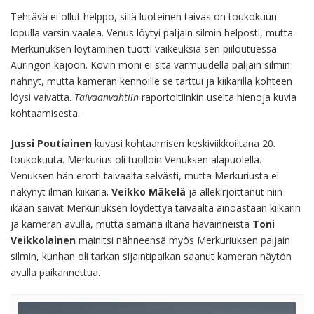
Tehtävä ei ollut helppo, sillä luoteinen taivas on toukokuun
lopulla varsin vaalea. Venus löytyi paljain silmin helposti, mutta
Merkuriuksen löytäminen tuotti vaikeuksia sen piiloutuessa
Auringon kajoon. Kovin moni ei sitä varmuudella paljain silmin
nähnyt, mutta kameran kennoille se tarttui ja kiikarilla kohteen
löysi vaivatta.
Taivaanvahtiin
raportoitiinkin useita hienoja kuvia
kohtaamisesta.
Jussi Poutiainen
kuvasi kohtaamisen keskiviikkoiltana 20.
toukokuuta. Merkurius oli tuolloin Venuksen alapuolella.
Venuksen hän erotti taivaalta selvästi, mutta Merkuriusta ei
näkynyt ilman kiikaria.
Veikko Mäkelä
ja allekirjoittanut niin
ikään saivat Merkuriuksen löydettyä taivaalta ainoastaan kiikarin
ja kameran avulla, mutta samana iltana havainneista
Toni
Veikkolainen
mainitsi nähneensä myös Merkuriuksen paljain
silmin, kunhan oli tarkan sijaintipaikan saanut kameran näytön
avulla
paikannettua.