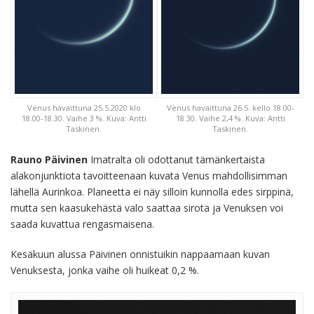
Venus havaittuna 25.5.2020 klo
Venus havaittuna 26.5. kello 18.00-
18.00-18.30. Vaihe 3 %. Kuva: Antti
18.30. Vaihe 2,4 %. Kuva: Antti
Taskinen.
Taskinen.
Rauno Päivinen
Imatralta oli odottanut tämänkertaista
alakonjunktiota tavoitteenaan kuvata Venus mahdollisimman
lähellä Aurinkoa. Planeetta ei näy silloin kunnolla edes sirppinä,
mutta sen kaasukehästä valo saattaa sirota ja Venuksen voi
saada kuvattua rengasmaisena.
Kesäkuun alussa Päivinen onnistuikin nappaamaan kuvan
Venuksesta, jonka vaihe oli huikeat 0,2 %.