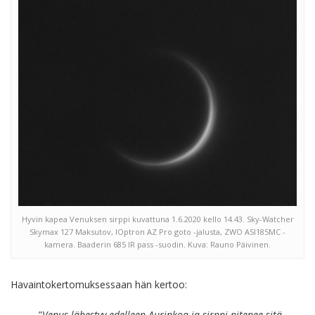
Hyvin kapea Venuksen sirppi kuvattuna 1.6.2020 kello 14.43. Sky-Watcher
Skymax 127 Maksutov, IOptron AZ Pro goto -jalusta, ZWO ASI185MC -
kamera. Baaderin 685 IR pass -suodin. Kuva: Rauno Päivinen.
Havaintokertomuksessaan hän kertoo:
”
Venus lähestyy edelleen Aurinkoa ja sirppi pitenee sitä