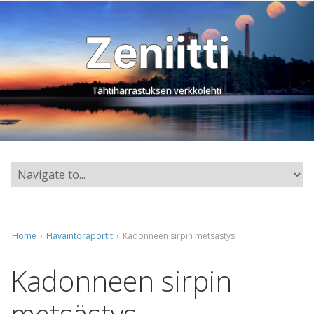
Zeniitti
Tähtiharrastuksen verkkolehti
Home
›
Havaintoraportit
›
Kadonneen sirpin metsästys
Kadonneen sirpin