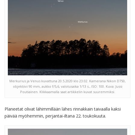
Merkurius ja Venus kuvattuna 20.5.2020 klo 23.02. Kamerana Nikon D750,
objektiivi 90 mm, aukko f/5,6, valotusaika 1/13 s., ISO: 100. Kuva: Jussi
Poutiainen. Klikkaamalla saat artikkelin kuvat suuremmiksi.
Planeetat olivat lähimmillään lähes rinnakkain taivaalla kaksi
päivää myöhemmin, perjantai-iltana 22. toukokuuta.