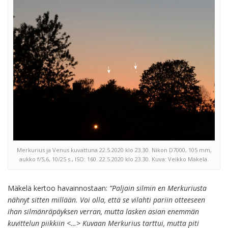
Merkurius ja Venus kuvattuna 22.5.2020 klo 23.30. Nikon D7000, 105 mm,
aukko f/5,6, 10/25 s., ISO: 160. 22.5.2020 klo 23.30. Kuva: Veikko Mäkelä.
Mäkelä kertoo havainnostaan:
”Paljain silmin en Merkuriusta
nähnyt sitten millään. Voi olla, että se vilahti pariin otteeseen
ihan silmänräpäyksen verran, mutta lasken asian enemmän
kuvittelun piikkiin <…> Kuvaan Merkurius tarttui, mutta piti