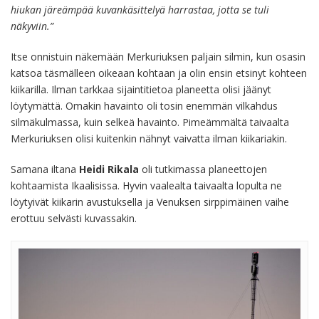
hiukan järeämpää kuvankäsittelyä harrastaa, jotta se tuli
näkyviin.”
Itse onnistuin näkemään Merkuriuksen paljain silmin, kun osasin
katsoa täsmälleen oikeaan kohtaan ja olin ensin etsinyt kohteen
kiikarilla. Ilman tarkkaa sijaintitietoa planeetta olisi jäänyt
löytymättä. Omakin havainto oli tosin enemmän vilkahdus
silmäkulmassa, kuin selkeä havainto. Pimeämmältä taivaalta
Merkuriuksen olisi kuitenkin nähnyt vaivatta ilman kiikariakin.
Samana iltana
Heidi Rikala
oli tutkimassa planeettojen
kohtaamista Ikaalisissa. Hyvin vaalealta taivaalta lopulta ne
löytyivät kiikarin avustuksella ja Venuksen sirppimäinen vaihe
erottuu selvästi kuvassakin.