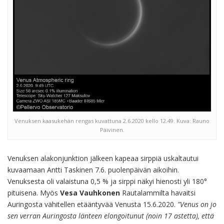
Venuksen kaasukehän rengas kuvattuna 2.6.2020 kello 12.49. Kuva: Rauno
Päivinen.
Venuksen alakonjunktion jälkeen kapeaa sirppiä uskaltautui
kuvaamaan Antti Taskinen 7.6. puolenpäivän aikoihin.
Venuksesta oli valaistuna 0,5 % ja sirppi näkyi hienosti yli 180°
pituisena. Myös
Vesa Vauhkonen
Rautalammilta havaitsi
Auringosta vähitellen etääntyvää Venusta 15.6.2020.
”
Venus on jo
sen verran Auringosta länteen elongoitunut (noin 17 astetta), että