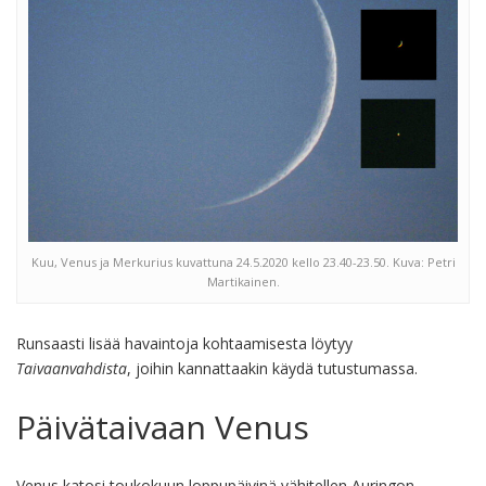
Kuu, Venus ja Merkurius kuvattuna 24.5.2020 kello 23.40-23.50. Kuva: Petri
Martikainen.
Runsaasti lisää havaintoja kohtaamisesta löytyy
Taivaanvahdista
, joihin kannattaakin käydä tutustumassa.
Päivätaivaan Venus
Venus katosi toukokuun loppupäivinä vähitellen Auringon