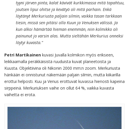
tyyni järven pinta, kalat kävivät kurkkimassa mitä tapahtuu,
joutsen lipui ohitse ja kevätyö oli mitä parhain. Enkä
löytänyt Merkuriusta paljain silmin, vaikka tasan tarkkaan
tiesin, missä sen pitäisi olla Kuun ja Venuksen välissä. Ja
kun alkoi hämärtää hieman enemmän, niin kolmikko oli
painunut jo varsin alas. Mutta sieltähän Merkurius onneksi
löytyi kuvasta.”
Petri Martikainen
kuvasi Juvalla kolmikon myös erikseen,
leikkaamalla peräkkäisistä ruuduista kuvat planeetoista ja
Kuusta. Objektiivina oli Nikonin 2000 mm:n zoom. Merkuriusta
hänkään ei onnistunut näkemään paljain silmin, mutta kiikarilla
erottui helposti. Kuu ja Venus erottuvat kuvassa hienosti kapeina
sirppeinä. Merkuriuksen vaihe on ollut 64 %, vaikka kuvasta
vaihetta ei erota.