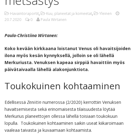
metsästys
Havaintoraportit
,
Kuu, planeetat ja komeetat
,
Yleinen
20.7.2020
0
Paula Wirtanen
Paula-Christiina Wirtanen:
Koko kevään kirkkaana loistanut Venus oli havaitsijoiden
ilona myös kesän kynnyksellä, jolloin se oli lähellä
Merkuriusta. Venuksen kapeaa sirppiä havaittiin myös
päivätaivaalla lähellä alakonjunktiota.
Toukokuinen kohtaaminen
Edellisessä
Zeniitin
numerossa (2/2020) kerrottiin Venuksen
havaitsemisesta sekä erinomaisesta tilaisuudesta löytää
Merkurius planeettojen ollessa lähellä toisiaan toukokuun
lopulla. Toukokuinen kohtaaminen saikin useat kiikaroimaan
vaaleaa taivasta ja kuvaamaan kohtaamista.