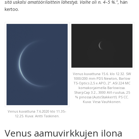
sitä uskalsi amatöörilaittein lähestyä. Vaihe oli n. 4–5 %.”
, hän
kertoo.
Venus kuvattuna 15.6. klo 12.32. SW
1000/200 mm PDS Newton, Barlow
TS-Optics 2,5 x APO, 2”. ASI 224 MC
komakorjaimella Barlowissa.
SharpCap 3.2., 3000 AVI-ruutua, 25
% pinossa (AutoStakkert!). PS CC.
Kuva: Vesa Vauhkonen.
Venus kuvattuna 7.6.2020 klo 11.35–
12.25. Kuva: Antti Taskinen.
Venus aamuvirkkujen ilona