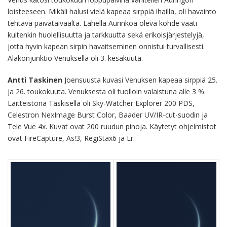
loisteeseen. Mikäli halusi vielä kapeaa sirppiä ihailla, oli havainto
tehtävä päivätaivaalta. Lähellä Aurinkoa oleva kohde vaati
kuitenkin huolellisuutta ja tarkkuutta sekä erikoisjärjestelyjä,
jotta hyvin kapean sirpin havaitseminen onnistui turvallisesti.
Alakonjunktio Venuksella oli 3. kesäkuuta.
Antti
Taskinen
Joensuusta kuvasi Venuksen kapeaa sirppiä 25.
ja 26. toukokuuta. Venuksesta oli tuolloin valaistuna alle 3 %.
Laitteistona Taskisella oli Sky-Watcher Explorer 200 PDS,
Celestron NexImage Burst Color, Baader UV/IR-cut-suodin ja
Tele Vue 4x. Kuvat ovat 200 ruudun pinoja. Käytetyt ohjelmistot
ovat FireCapture, As!3, RegiStax6 ja Lr.