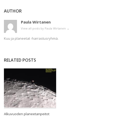
AUTHOR
Paula Wirtanen
View all posts by Paula Wirtanen
→
Kuu ja planeetat -harrastusryhmä.
RELATED POSTS
Alkuvuoden planeetanpeitot