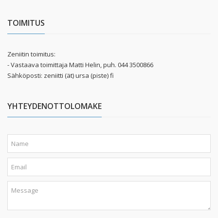
TOIMITUS
Zeniitin toimitus:
- Vastaava toimittaja Matti Helin, puh. 044 3500866
Sähköposti: zeniitti (ät) ursa (piste) fi
YHTEYDENOTTOLOMAKE