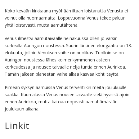
Koko kevään kirkkaana myöhään iltaan loistanutta Venusta ei
voinut olla huomaamatta. Loppuvuonna Venus tekee paluun
yhtä loistavasti, mutta aamutähtenä.
Venus ilmestyi aamutaivaalle heinäkuussa ollen jo varsin
korkealla Auringon noustessa. Suurin läntinen elongaatio on 13.
elokuuta, jolloin Venuksen vaihe on puolikas. Tuolloin se on
Auringon noustessa lähes kolmenkymmenen asteen
korkeudessa ja nousee taivaalle neljä tuntia ennen Aurinkoa.
Tämän jälkeen planeetan vaihe alkaa kasvaa kohti täyttä.
Pimeän syksyn aamuissa Venus tervehtiikin meitä joulukuulle
saakka. Kuun alussa Venus nousee taivaalle vielä hyvissä ajoin
ennen Aurinkoa, mutta katoaa nopeasti aamuhämärään
joulukuun aikana.
Linkit