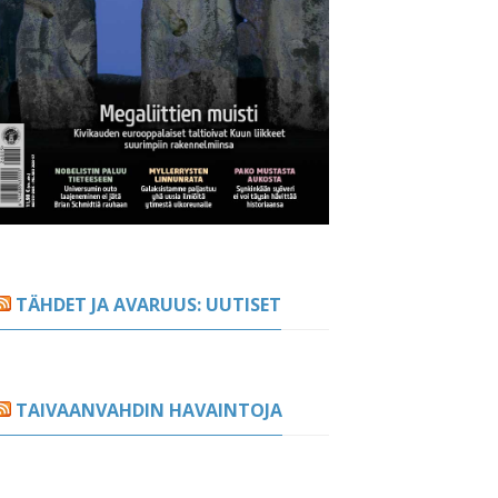
TÄHDET JA AVARUUS: UUTISET
TAIVAANVAHDIN HAVAINTOJA