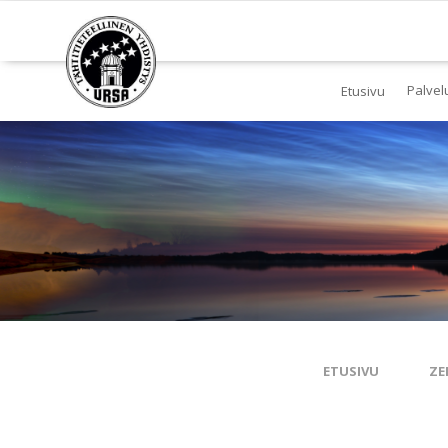
Palvel
Etusivu
Jä
Yl
To
Ki
Pl
Tä
ETUSIVU
ZE
Es
Ku