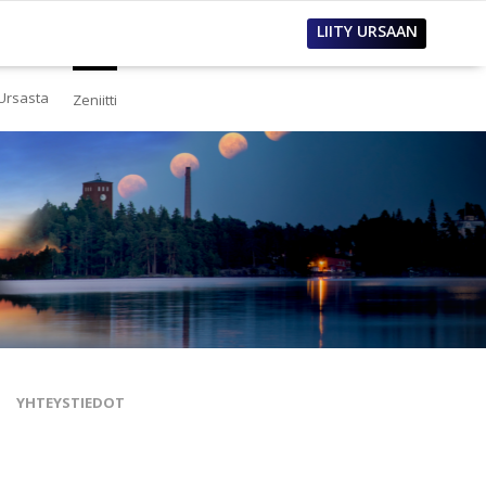
LIITY URSAAN
Ursasta
Zeniitti
estä
eistä Ursasta
linto
i
lous
tos
oimet työpaikat
sanastoja
tteet ja raportit
ualla
nnianosoitukset
YHTEYSTIEDOT
toria