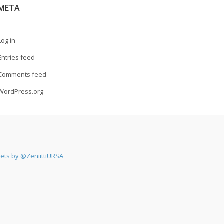
META
Log in
Entries feed
Comments feed
WordPress.org
ets by @ZeniittiURSA