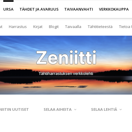
URSA
TÄHDET JA AVARUUS
TAIVAANVAHTI
VERKKOKAUPPA
ut
Harrastus
Kirjat
Blogit
Taivaalla
Tähtitieteestä
Tietoa 
senyys
Yleistä harrastuksesta
Kirjakauppa
Tuoreimmat
Tähtitaivas
Tietoa tähtitiete
Yl
Zeniitti
eistä Ursan palveluista
Nuorisotoiminta
Kaukoputkikauppa
Kosmokseen kirjoitettua
Tähtikartta
Usein kysyttyä
Hal
imisto
Tähtitornit
Terveisiä kiertoradalta
Tähtikartta classic
Aurinkokuntamall
Ta
Tähtiharrastuksen verkkolehti
rjasto
Harrastusryhmät
Kraatterin reunalta
Havaintopaikat
Aurinkokelloveis
Av
anetaario
Harrastusjulkaisut
Eksoplaneetta hukassa
Taivaan havaitseminen
Tietokantoja ja 
Esi
htitornit
Harrastustapahtumat
Tarinoita taivasalta
Taivaanvahti-palvelu
Tähtitieteestä mu
Ku
NIITIN UUTISET
SELAA AIHEITA
SELAA LEHTIÄ
itelmät
Harrastajat verkossa
Otsikon takana
His
rssit
Pääkaupunkiseutu
Elämän keitaita