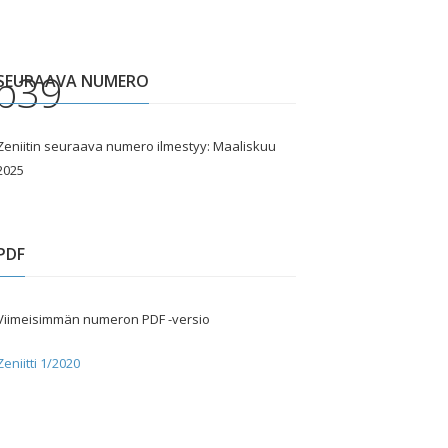
b39
SEURAAVA NUMERO
Zeniitin seuraava numero ilmestyy: Maaliskuu
2025
PDF
Viimeisimmän numeron PDF -versio
Zeniitti 1/2020