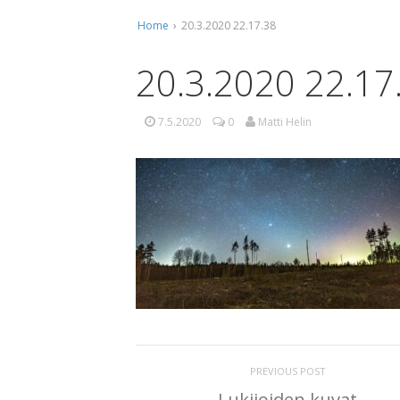
Home
›
20.3.2020 22.17.38
Ti
Ko
20.3.2020 22.17
Mu
7.5.2020
0
Matti Helin
Ta
PREVIOUS POST
Lukijoiden kuvat