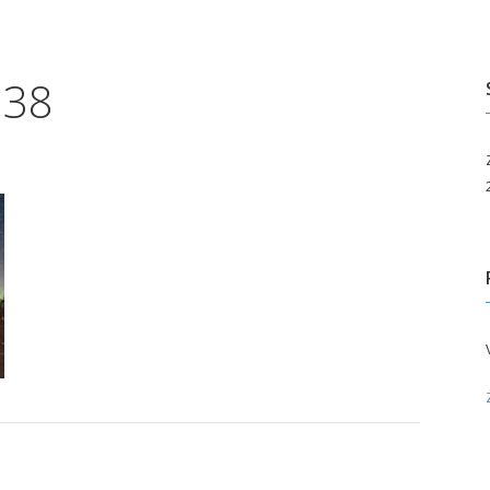
edotusvälineille
Paikallisyhdistykset
Taivas takapihalla
uluille ja päiväkodeille
.38
ita palveluita
pahtumakalenteri