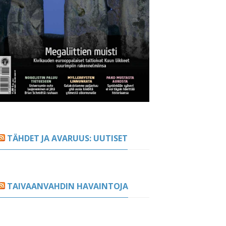
TÄHDET JA AVARUUS: UUTISET
TAIVAANVAHDIN HAVAINTOJA