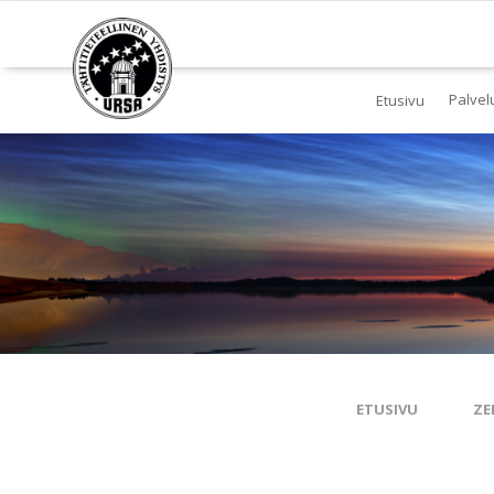
Palvel
Etusivu
Jä
Yl
To
Ki
Pl
Tä
ETUSIVU
ZE
Es
Ku