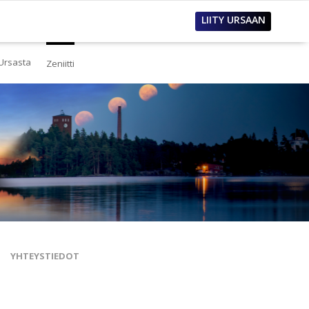
LIITY URSAAN
Ursasta
Zeniitti
estä
eistä Ursasta
linto
i
lous
tos
oimet työpaikat
sanastoja
tteet ja raportit
ualla
nnianosoitukset
YHTEYSTIEDOT
toria