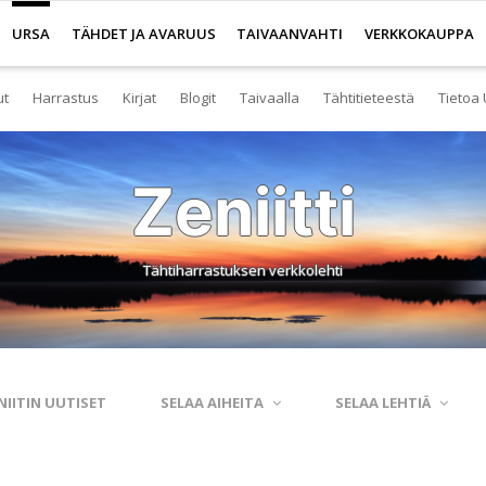
URSA
TÄHDET JA AVARUUS
TAIVAANVAHTI
VERKKOKAUPPA
ut
Harrastus
Kirjat
Blogit
Taivaalla
Tähtitieteestä
Tietoa 
senyys
Yleistä harrastuksesta
Kirjakauppa
Tuoreimmat
Tähtitaivas
Tietoa tähtitiete
Yl
Zeniitti
eistä Ursan palveluista
Nuorisotoiminta
Kaukoputkikauppa
Kosmokseen kirjoitettua
Tähtikartta
Usein kysyttyä
Hal
imisto
Tähtitornit
Terveisiä kiertoradalta
Tähtikartta classic
Aurinkokuntamall
Ta
Tähtiharrastuksen verkkolehti
rjasto
Harrastusryhmät
Kraatterin reunalta
Havaintopaikat
Aurinkokelloveis
Av
anetaario
Harrastusjulkaisut
Eksoplaneetta hukassa
Taivaan havaitseminen
Tietokantoja ja 
Esi
htitornit
Harrastustapahtumat
Tarinoita taivasalta
Taivaanvahti-palvelu
Tähtitieteestä mu
Ku
NIITIN UUTISET
SELAA AIHEITA
SELAA LEHTIÄ
itelmät
Harrastajat verkossa
Otsikon takana
His
rssit
Pääkaupunkiseutu
Elämän keitaita