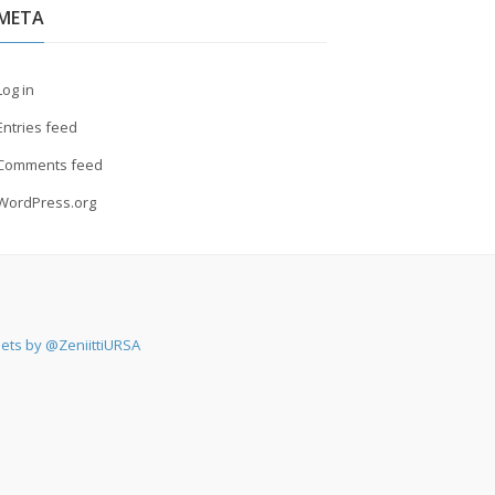
META
Log in
Entries feed
Comments feed
WordPress.org
ets by @ZeniittiURSA