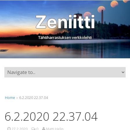
Zeniitti
Tähtiharrastuksen verkkolehti
Home
›
6.2.2020 22.37.04
6.2.2020 22.37.04
27.2.2020
0
Matti Helin