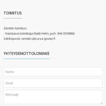
TOIMITUS
Zeniitin toimitus:
- Vastaava toimittaja Matti Helin, puh. 044 3500866
Sähköposti: zeniitti (ät) ursa (piste) fi
YHTEYDENOTTOLOMAKE