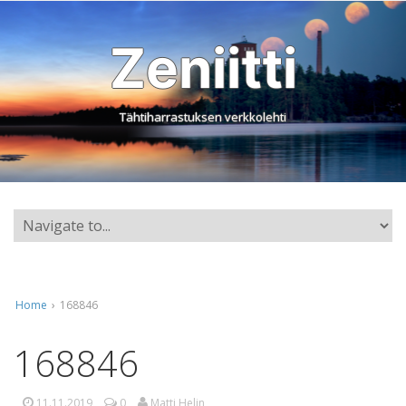
Zeniitti
Tähtiharrastuksen verkkolehti
Home
›
168846
168846
11.11.2019
0
Matti Helin