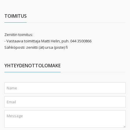
TOIMITUS
Zeniitin toimitus:
- Vastaava toimittaja Matti Helin, puh. 044 3500866
Sähköposti: zeniitti (ät) ursa (piste) fi
YHTEYDENOTTOLOMAKE