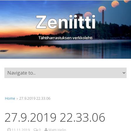
Zeniitti
Tähtiharrastuksen verkkolehti
Home
›
27.9.2019 22.33.06
27.9.2019 22.33.06
11.11.2019
0
Matti Helin