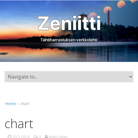
Zeniitti
Tähtiharrastuksen verkkolehti
Home
›
chart
chart
10.5.2019
0
Matti Helin