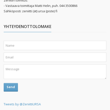
Zeniitin toimitus:
- Vastaava toimittaja Matti Helin, puh. 044 3500866
Sähköposti: zeniitti (ät) ursa (piste) fi
YHTEYDENOTTOLOMAKE
Send
Tweets by @ZeniittiURSA