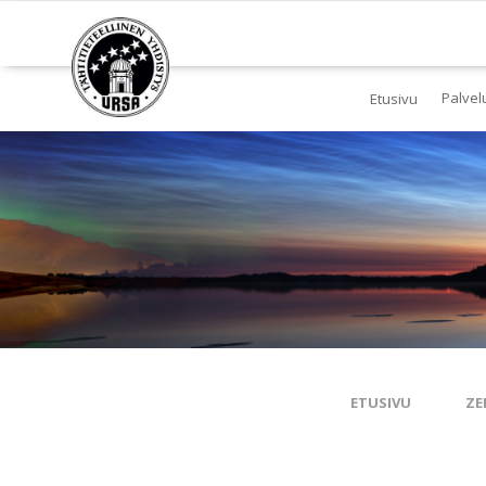
Palvel
Etusivu
Jä
Yl
To
Ki
Pl
Tä
ETUSIVU
ZE
Es
Ku