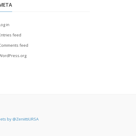
META
Log in
Entries feed
Comments feed
WordPress.org
ets by @ZeniittiURSA