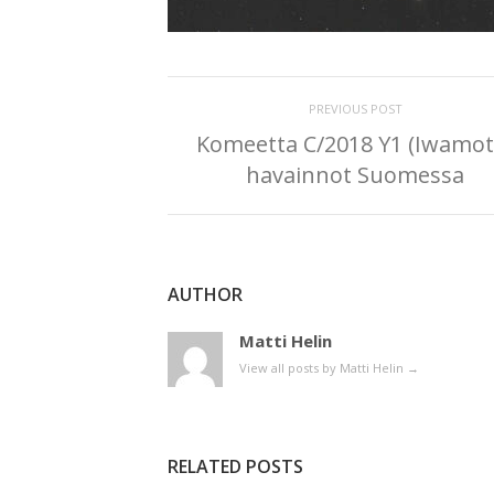
PREVIOUS POST
Komeetta C/2018 Y1 (Iwamot
havainnot Suomessa
AUTHOR
Matti Helin
View all posts by Matti Helin
→
RELATED POSTS