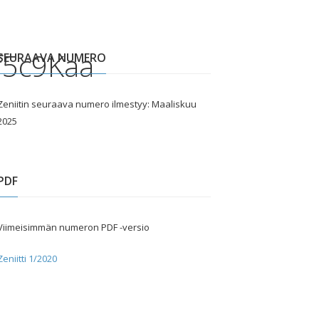
f5c9Kaa
SEURAAVA NUMERO
Zeniitin seuraava numero ilmestyy: Maaliskuu
2025
PDF
Viimeisimmän numeron PDF -versio
Zeniitti 1/2020