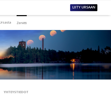
LIITY URSAAN
Ursasta
Zeniitti
estä
eistä Ursasta
linto
i
lous
tos
oimet työpaikat
sanastoja
tteet ja raportit
ualla
nnianosoitukset
YHTEYSTIEDOT
toria