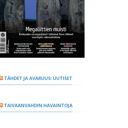
TÄHDET JA AVARUUS: UUTISET
TAIVAANVAHDIN HAVAINTOJA