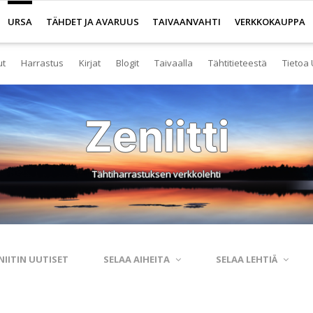
URSA
TÄHDET JA AVARUUS
TAIVAANVAHTI
VERKKOKAUPPA
ut
Harrastus
Kirjat
Blogit
Taivaalla
Tähtitieteestä
Tietoa 
senyys
Yleistä harrastuksesta
Kirjakauppa
Tuoreimmat
Tähtitaivas
Tietoa tähtitiete
Yl
Zeniitti
eistä Ursan palveluista
Nuorisotoiminta
Kaukoputkikauppa
Kosmokseen kirjoitettua
Tähtikartta
Usein kysyttyä
Hal
imisto
Tähtitornit
Terveisiä kiertoradalta
Tähtikartta classic
Aurinkokuntamall
Ta
Tähtiharrastuksen verkkolehti
rjasto
Harrastusryhmät
Kraatterin reunalta
Havaintopaikat
Aurinkokelloveis
Av
anetaario
Harrastusjulkaisut
Eksoplaneetta hukassa
Taivaan havaitseminen
Tietokantoja ja 
Esi
htitornit
Harrastustapahtumat
Tarinoita taivasalta
Taivaanvahti-palvelu
Tähtitieteestä mu
Ku
NIITIN UUTISET
SELAA AIHEITA
SELAA LEHTIÄ
itelmät
Harrastajat verkossa
Otsikon takana
His
rssit
Pääkaupunkiseutu
Elämän keitaita