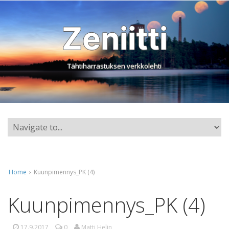
Zeniitti
Tähtiharrastuksen verkkolehti
Home
›
Kuunpimennys_PK (4)
Kuunpimennys_PK (4)
17.9.2017
0
Matti Helin