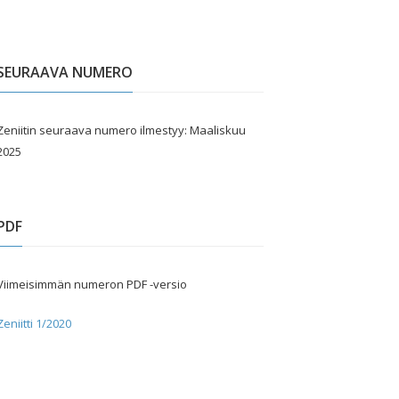
SEURAAVA NUMERO
Zeniitin seuraava numero ilmestyy: Maaliskuu
2025
PDF
Viimeisimmän numeron PDF -versio
Zeniitti 1/2020