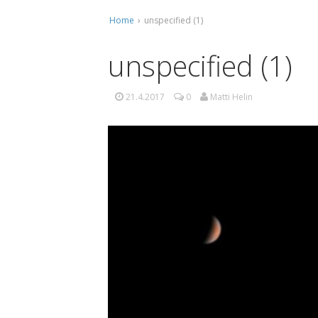
Home
›
unspecified (1)
Ti
Ko
unspecified (1)
Mu
21.4.2017
0
Matti Helin
Ta