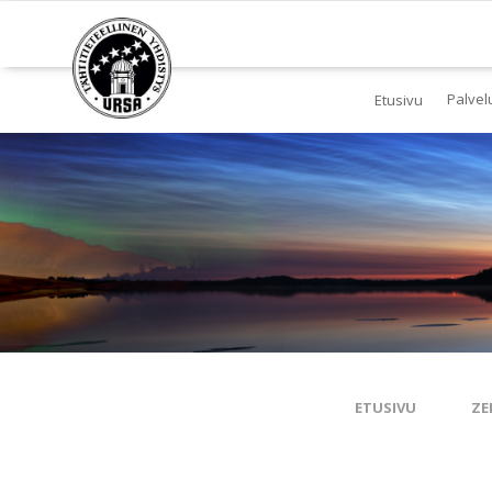
Palvel
Etusivu
Jä
Yl
To
Ki
Pl
Tä
ETUSIVU
ZE
Es
Ku