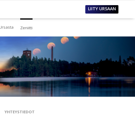
LIITY URSAAN
Ursasta
Zeniitti
estä
eistä Ursasta
linto
i
lous
tos
oimet työpaikat
sanastoja
tteet ja raportit
ualla
nnianosoitukset
YHTEYSTIEDOT
toria