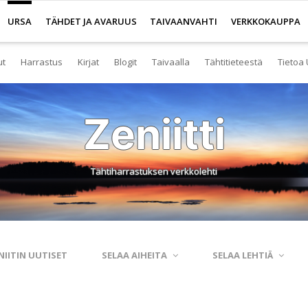
URSA
TÄHDET JA AVARUUS
TAIVAANVAHTI
VERKKOKAUPPA
ut
Harrastus
Kirjat
Blogit
Taivaalla
Tähtitieteestä
Tietoa 
senyys
Yleistä harrastuksesta
Kirjakauppa
Tuoreimmat
Tähtitaivas
Tietoa tähtitiete
Yl
Zeniitti
eistä Ursan palveluista
Nuorisotoiminta
Kaukoputkikauppa
Kosmokseen kirjoitettua
Tähtikartta
Usein kysyttyä
Hal
imisto
Tähtitornit
Terveisiä kiertoradalta
Tähtikartta classic
Aurinkokuntamall
Ta
Tähtiharrastuksen verkkolehti
rjasto
Harrastusryhmät
Kraatterin reunalta
Havaintopaikat
Aurinkokelloveis
Av
anetaario
Harrastusjulkaisut
Eksoplaneetta hukassa
Taivaan havaitseminen
Tietokantoja ja 
Esi
htitornit
Harrastustapahtumat
Tarinoita taivasalta
Taivaanvahti-palvelu
Tähtitieteestä mu
Ku
NIITIN UUTISET
SELAA AIHEITA
SELAA LEHTIÄ
itelmät
Harrastajat verkossa
Otsikon takana
His
rssit
Pääkaupunkiseutu
Elämän keitaita