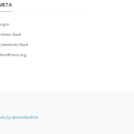
META
Log in
Entries feed
Comments feed
WordPress.org
ets by @ZeniittiURSA