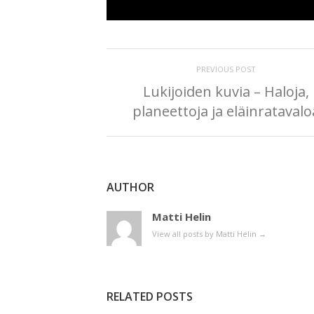
PREVIOUS POST
Lukijoiden kuvia – Haloja,
planeettoja ja eläinratavalo
AUTHOR
Matti Helin
View all posts by Matti Helin
→
RELATED POSTS