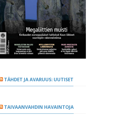
TÄHDET JA AVARUUS: UUTISET
TAIVAANVAHDIN HAVAINTOJA