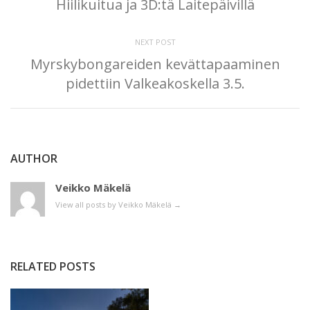
Hiilikuitua ja 3D:tä Laitepäivillä
NEXT POST
Myrskybongareiden kevättapaaminen
pidettiin Valkeakoskella 3.5.
AUTHOR
Veikko Mäkelä
View all posts by Veikko Mäkelä
→
RELATED POSTS