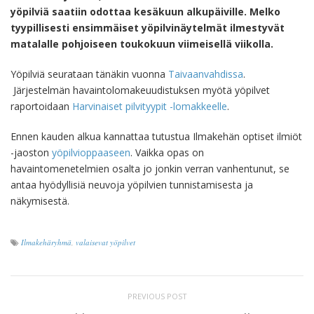
yöpilviä saatiin odottaa kesäkuun alkupäiville. Melko
tyypillisesti ensimmäiset yöpilvinäytelmät ilmestyvät
matalalle pohjoiseen toukokuun viimeisellä viikolla.
Yöpilviä seurataan tänäkin vuonna
Taivaanvahdissa
.
Järjestelmän havaintolomakeuudistuksen myötä yöpilvet
raportoidaan
Harvinaiset pilvityypit -lomakkeelle
.
Ennen kauden alkua kannattaa tutustua Ilmakehän optiset ilmiöt
-jaoston
yöpilvioppaaseen
. Vaikka opas on
havaintomenetelmien osalta jo jonkin verran vanhentunut, se
antaa hyödyllisiä neuvoja yöpilvien tunnistamisesta ja
näkymisestä.
Ilmakehäryhmä
,
valaisevat yöpilvet
PREVIOUS POST