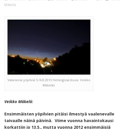
Mäkelä
Valaisevia yöpilviä 5./6.8.2013 Helsingissä (kuva: Veikko
Mäkelä).
Veikko Mäkelä:
Ensimmäisten yöpilvien pitäisi ilmestyä vaalenevalle
taivaalle näinä päivinä. Viime vuonna havaintokausi
korkattiin jo 13.5., mutta vuonna 2012 ensimmäisiä