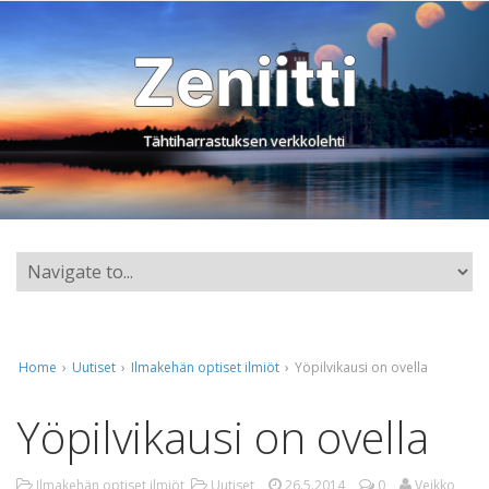
Zeniitti
Tähtiharrastuksen verkkolehti
Home
›
Uutiset
›
Ilmakehän optiset ilmiöt
›
Yöpilvikausi on ovella
Yöpilvikausi on ovella
Ilmakehän optiset ilmiöt
,
Uutiset
26.5.2014
0
Veikko