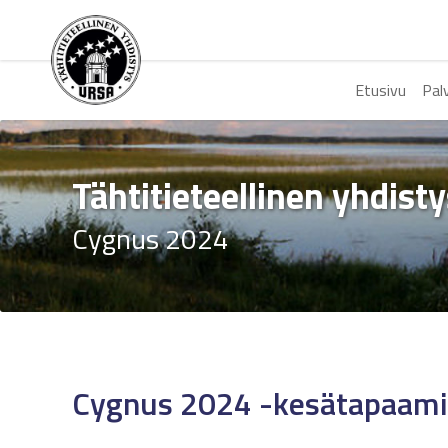
Etusivu
Pal
Tähtitieteellinen yhdist
Cygnus 2024
Cygnus 2024 -kesätapaami