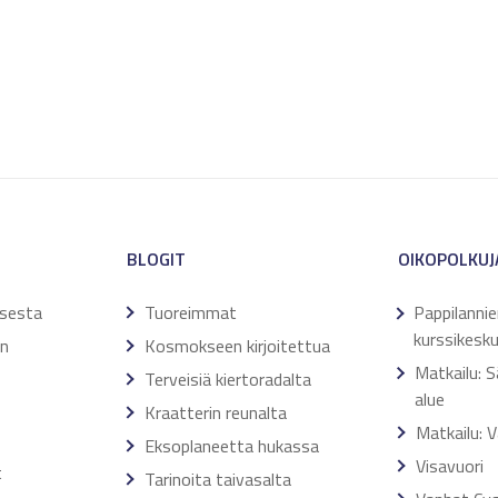
BLOGIT
OIKOPOLKUJ
ksesta
Tuoreimmat
Pappilanni
kurssikesk
en
Kosmokseen kirjoitettua
Matkailu: 
Terveisiä kiertoradalta
alue
Kraatterin reunalta
Matkailu: 
Eksoplaneetta hukassa
Visavuori
t
Tarinoita taivasalta