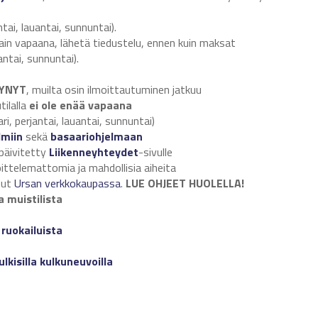
ntai, lauantai, sunnuntai).
tain vapaana, lähetä tiedustelu, ennen kuin maksat
antai, sunnuntai).
YNYT
, muilta osin ilmoittautuminen jatkuu
ilalla
ei ole enää vapaana
i, perjantai, lauantai, sunnuntai)
lmiin
sekä
basaariohjelmaan
 päivitetty
Liikenneyhteydet
-sivulle
oittelemattomia ja mahdollisia aiheita
nut
Ursan verkkokaupassa
.
LUE OHJEET HUOLELLA!
a muistilista
a
ruokailuista
ulkisilla kulkuneuvoilla