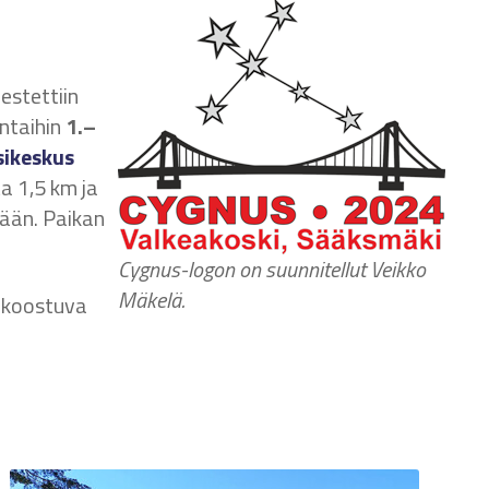
estettiin
ntaihin
1.–
sikeskus
 1,5 km ja
ään. Paikan
Cygnus-logon on suunnitellut Veikko
Mäkelä.
a koostuva