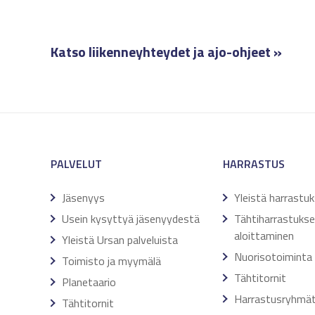
Katso liikenneyhteydet ja ajo-ohjeet »
PALVELUT
HARRASTUS
Jäsenyys
Yleistä harrastu
Usein kysyttyä jäsenyydestä
Tähtiharrastuks
aloittaminen
Yleistä Ursan palveluista
Nuorisotoiminta
Toimisto ja myymälä
Tähtitornit
Planetaario
Harrastusryhmä
Tähtitornit