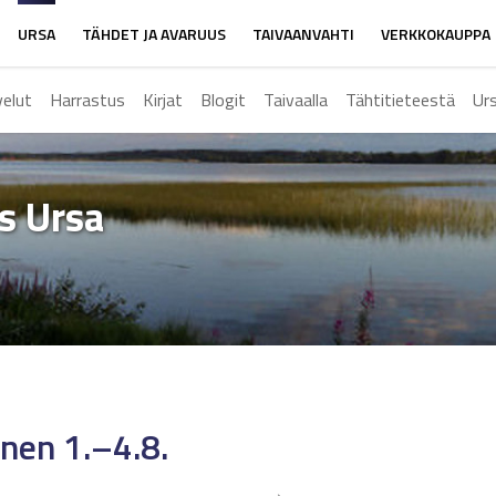
URSA
TÄHDET JA AVARUUS
TAIVAANVAHTI
VERKKOKAUPPA
velut
Harrastus
Kirjat
Blogit
Taivaalla
Tähtitieteestä
Ur
ys Ursa
nen 1.–4.8.