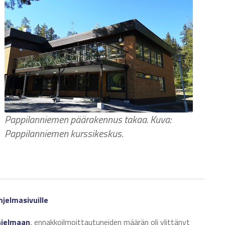
Pappilanniemen päärakennus takaa. Kuva:
Pappilanniemen kurssikeskus.
hjelmasivuille
hjelmaan
, ennakkoilmoittautuneiden määrän oli ylittänyt