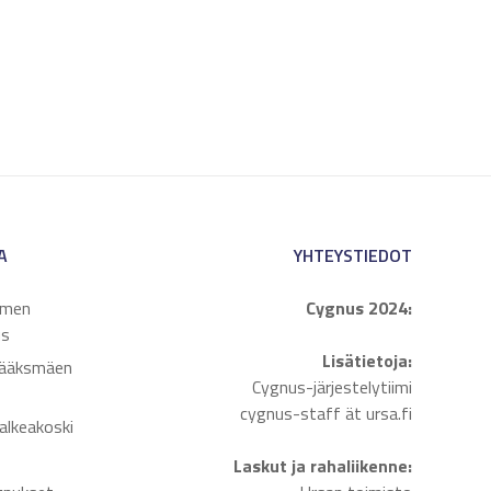
A
YHTEYSTIEDOT
emen
Cygnus 2024:
us
Lisätietoja:
Sääksmäen
Cygnus-järjestelytiimi
cygnus-staff ät ursa.fi
Valkeakoski
Laskut ja rahaliikenne: