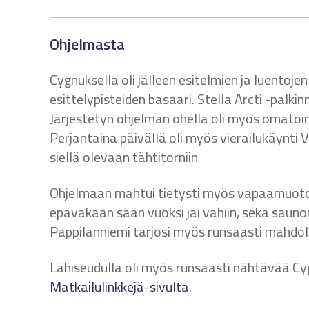
Ohjelmasta
Cygnuksella oli jälleen esitelmien ja luentoj
esittelypisteiden basaari. Stella Arcti -palki
Järjestetyn ohjelman ohella oli myös omatoi
Perjantaina päivällä oli myös vierailukäynti V
siellä olevaan tähtitorniin
Ohjelmaan mahtui tietysti myös vapaamuoto
epävakaan sään vuoksi jäi vähiin, sekä saunom
Pappilanniemi tarjosi myös runsaasti mahdoll
Lähiseudulla oli myös runsaasti nähtävää C
Matkailulinkkejä-sivulta
.