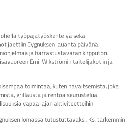
en ohella työpajatyöskentelyä sekä
nnot jaettiin Cygnuksen lauantaipäivänä.
miohjelmaa ja harrastustavaran kirpputori.
isavuoreen Emil Wikströmin taitelijakotiin ja
isempaa toimintaa, kuten havaitsemista, joka
ista, grillausta ja rentoa seurustelua.
isuuksia vapaa-ajan aktiviteetteihin.
ygnuksen lomassa tutustuttavaksi. Ks. tarkemmin