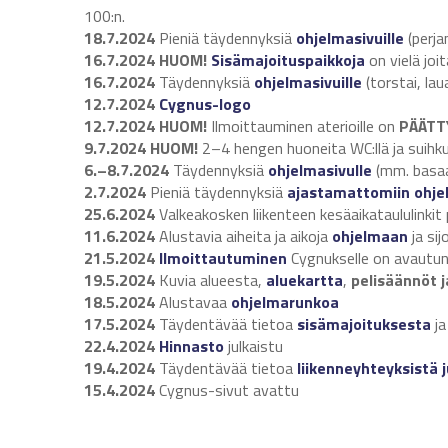
100:n.
18.7.2024
Pieniä täydennyksiä
ohjelmasivuille
(perja
16.7.2024 HUOM!
Sisämajoituspaikkoja
on vielä joi
16.7.2024
Täydennyksiä
ohjelmasivuille
(torstai, lau
12.7.2024
Cygnus-logo
12.7.2024
HUOM!
Ilmoittauminen aterioille on
PÄÄTT
9.7.2024 HUOM!
2–4 hengen huoneita WC:llä ja suihkut
6.–8.7.2024
Täydennyksiä
ohjelmasivulle
(mm. basaar
2.7.2024
Pieniä täydennyksiä
ajastamattomiin ohje
25.6.2024
Valkeakosken liikenteen kesäaikataululinkit
11.6.2024
Alustavia aiheita ja aikoja
ohjelmaan
ja sij
21.5.2024
Ilmoittautuminen
Cygnukselle on avautu
19.5.2024
Kuvia alueesta,
aluekartta
,
pelisäännöt j
18.5.2024
Alustavaa
ohjelmarunkoa
17.5.2024
Täydentävää tietoa
sisämajoituksesta
j
22.4.2024
Hinnasto
julkaistu
19.4.2024
Täydentävää tietoa
liikenneyhteyksistä j
15.4.2024
Cygnus-sivut avattu