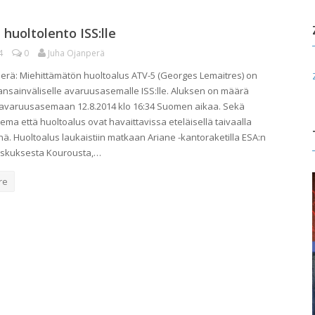
 huoltolento ISS:lle
4
0
Juha Ojanperä
erä: Miehittämätön huoltoalus ATV-5 (Georges Lemaitres) on
ansainväliselle avaruusasemalle ISS:lle. Aluksen on määrä
 avaruusasemaan 12.8.2014 klo 16:34 Suomen aikaa. Sekä
ma että huoltoalus ovat havaittavissa eteläisellä taivaalla
nä. Huoltoalus laukaistiin matkaan Ariane -kantoraketilla ESA:n
skuksesta Kourousta,…
re