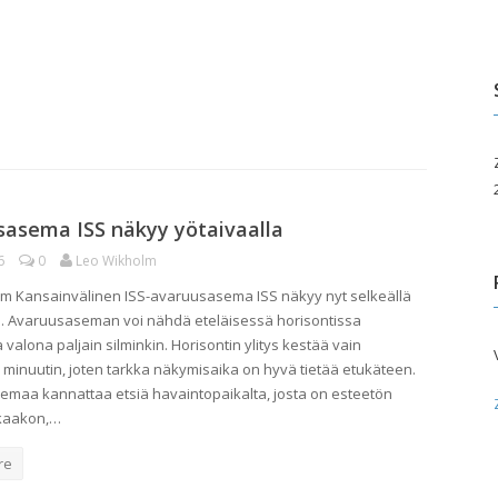
edotusvälineille
Paikallisyhdistykset
Taivas takapihalla
uluille ja päiväkodeille
ita palveluita
pahtumakalenteri
sasema ISS näkyy yötaivaalla
6
0
Leo Wikholm
m Kansainvälinen ISS-avaruusasema ISS näkyy nyt selkeällä
a. Avaruusaseman voi nähdä eteläisessä horisontissa
valona paljain silminkin. Horisontin ylitys kestää vain
inuutin, joten tarkka näkymisaika on hyvä tietää etukäteen.
maa kannattaa etsiä havaintopaikalta, josta on esteetön
kaakon,…
re