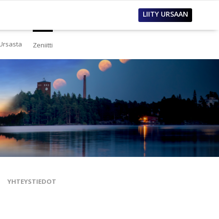
LIITY URSAAN
Ursasta
Zeniitti
estä
eistä Ursasta
linto
i
lous
tos
oimet työpaikat
sanastoja
tteet ja raportit
ualla
nnianosoitukset
YHTEYSTIEDOT
toria