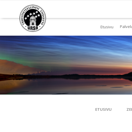
Palvel
Etusivu
Jä
Yl
To
Ki
Pl
Tä
ETUSIVU
ZE
Es
Ku