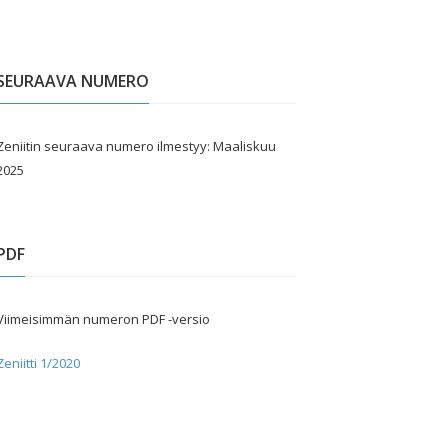
SEURAAVA NUMERO
Zeniitin seuraava numero ilmestyy: Maaliskuu
2025
PDF
Viimeisimmän numeron PDF -versio
Zeniitti 1/2020