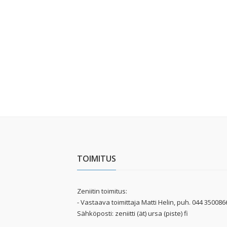
TOIMITUS
Zeniitin toimitus:
- Vastaava toimittaja Matti Helin, puh. 044 350086
Sähköposti: zeniitti (ät) ursa (piste) fi