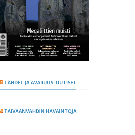
TÄHDET JA AVARUUS: UUTISET
TAIVAANVAHDIN HAVAINTOJA