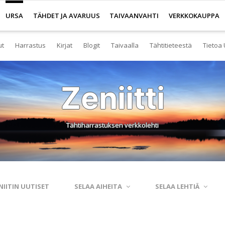
URSA
TÄHDET JA AVARUUS
TAIVAANVAHTI
VERKKOKAUPPA
ut
Harrastus
Kirjat
Blogit
Taivaalla
Tähtitieteestä
Tietoa 
senyys
Yleistä harrastuksesta
Kirjakauppa
Tuoreimmat
Tähtitaivas
Tietoa tähtitiete
Yl
Zeniitti
eistä Ursan palveluista
Nuorisotoiminta
Kaukoputkikauppa
Kosmokseen kirjoitettua
Tähtikartta
Usein kysyttyä
Hal
imisto
Tähtitornit
Terveisiä kiertoradalta
Tähtikartta classic
Aurinkokuntamall
Ta
Tähtiharrastuksen verkkolehti
rjasto
Harrastusryhmät
Kraatterin reunalta
Havaintopaikat
Aurinkokelloveis
Av
anetaario
Harrastusjulkaisut
Eksoplaneetta hukassa
Taivaan havaitseminen
Tietokantoja ja 
Esi
htitornit
Harrastustapahtumat
Tarinoita taivasalta
Taivaanvahti-palvelu
Tähtitieteestä mu
Ku
NIITIN UUTISET
SELAA AIHEITA
SELAA LEHTIÄ
itelmät
Harrastajat verkossa
Otsikon takana
His
rssit
Pääkaupunkiseutu
Elämän keitaita