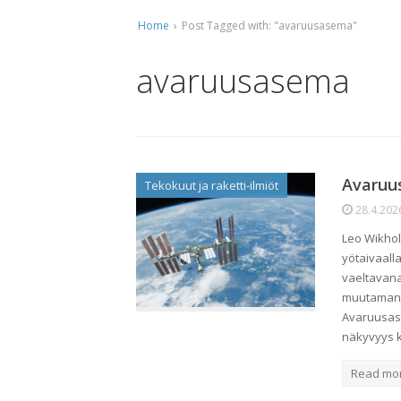
Home
›
Post Tagged with: "avaruusasema"
Ti
Ko
avaruusasema
Mu
Ta
Avaruu
Tekokuut ja raketti-ilmiöt
28.4.202
Leo Wikhol
yötaivaall
vaeltavana 
muutaman m
Avaruusase
näkyvyys 
Read mo