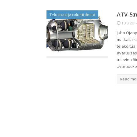
ATV-5:n
Tekokuut ja raketti-ilmiöt
10.8.201
Juha Ojanp
matkalla k
telakoitua
avaruusase
tulevina öi
avaruuske
Read mo