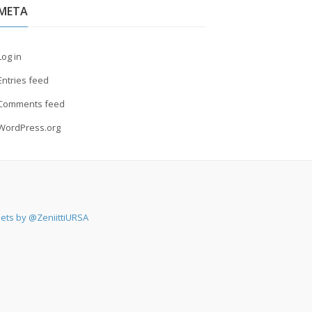
META
Log in
Entries feed
Comments feed
WordPress.org
ets by @ZeniittiURSA