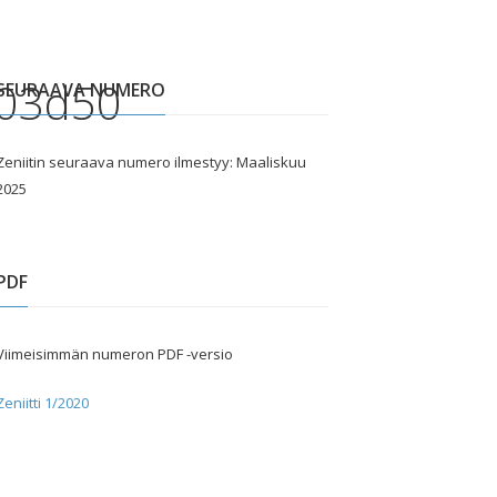
03d50
SEURAAVA NUMERO
Zeniitin seuraava numero ilmestyy: Maaliskuu
2025
PDF
Viimeisimmän numeron PDF -versio
Zeniitti 1/2020