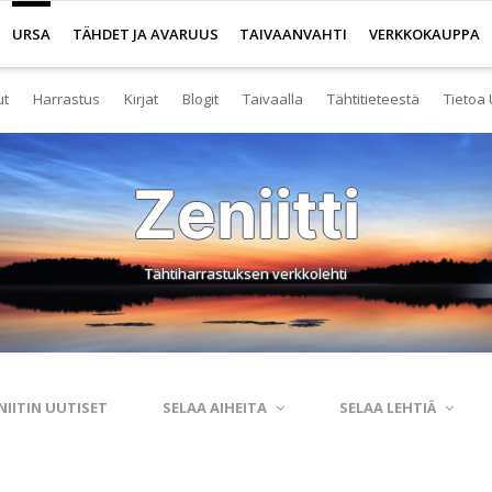
URSA
TÄHDET JA AVARUUS
TAIVAANVAHTI
VERKKOKAUPPA
ut
Harrastus
Kirjat
Blogit
Taivaalla
Tähtitieteestä
Tietoa 
senyys
Yleistä harrastuksesta
Kirjakauppa
Tuoreimmat
Tähtitaivas
Tietoa tähtitiete
Yl
Zeniitti
eistä Ursan palveluista
Nuorisotoiminta
Kaukoputkikauppa
Kosmokseen kirjoitettua
Tähtikartta
Usein kysyttyä
Hal
imisto
Tähtitornit
Terveisiä kiertoradalta
Tähtikartta classic
Aurinkokuntamall
Ta
Tähtiharrastuksen verkkolehti
rjasto
Harrastusryhmät
Kraatterin reunalta
Havaintopaikat
Aurinkokelloveis
Av
anetaario
Harrastusjulkaisut
Eksoplaneetta hukassa
Taivaan havaitseminen
Tietokantoja ja 
Esi
htitornit
Harrastustapahtumat
Tarinoita taivasalta
Taivaanvahti-palvelu
Tähtitieteestä mu
Ku
NIITIN UUTISET
SELAA AIHEITA
SELAA LEHTIÄ
itelmät
Harrastajat verkossa
Otsikon takana
His
rssit
Pääkaupunkiseutu
Elämän keitaita