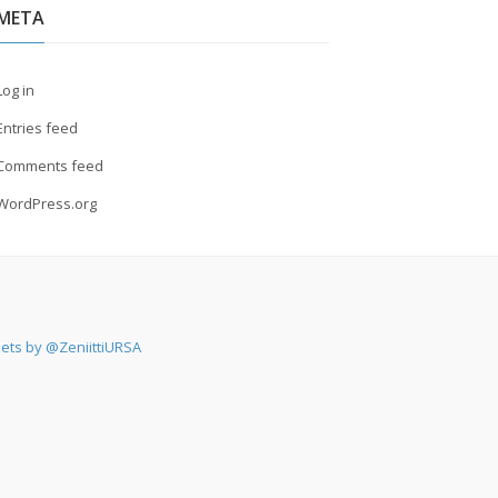
META
Log in
Entries feed
Comments feed
WordPress.org
ets by @ZeniittiURSA