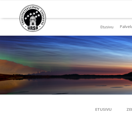
Palvel
Etusivu
Jä
Yl
To
Ki
Pl
Tä
ETUSIVU
ZE
Es
Ku