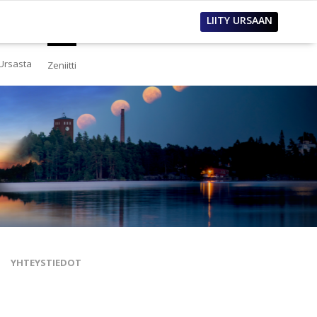
LIITY URSAAN
Ursasta
Zeniitti
estä
eistä Ursasta
linto
i
lous
tos
oimet työpaikat
sanastoja
tteet ja raportit
ualla
nnianosoitukset
YHTEYSTIEDOT
toria