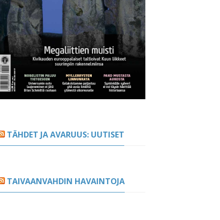
TÄHDET JA AVARUUS: UUTISET
TAIVAANVAHDIN HAVAINTOJA