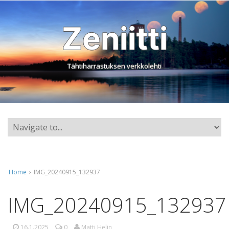
Zeniitti
Tähtiharrastuksen verkkolehti
Home
›
IMG_20240915_132937
IMG_20240915_132937
16.1.2025
0
Matti Helin