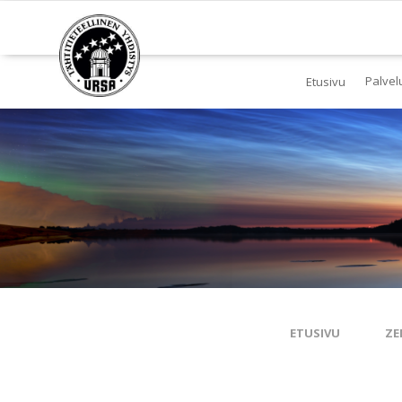
Palvel
Etusivu
Jä
Yl
To
Ki
Pl
Tä
ETUSIVU
ZE
Es
Ku