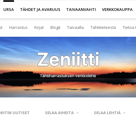
URSA
TÄHDET JA AVARUUS
TAIVAANVAHTI
VERKKOKAUPPA
ut
Harrastus
Kirjat
Blogit
Taivaalla
Tähtitieteestä
Tietoa 
senyys
Yleistä harrastuksesta
Kirjakauppa
Tuoreimmat
Tähtitaivas
Tietoa tähtitiete
Yl
Zeniitti
eistä Ursan palveluista
Nuorisotoiminta
Kaukoputkikauppa
Kosmokseen kirjoitettua
Tähtikartta
Usein kysyttyä
Hal
imisto
Tähtitornit
Terveisiä kiertoradalta
Tähtikartta classic
Aurinkokuntamall
Ta
Tähtiharrastuksen verkkolehti
rjasto
Harrastusryhmät
Kraatterin reunalta
Havaintopaikat
Aurinkokelloveis
Av
anetaario
Harrastusjulkaisut
Eksoplaneetta hukassa
Taivaan havaitseminen
Tietokantoja ja 
Esi
htitornit
Harrastustapahtumat
Tarinoita taivasalta
Taivaanvahti-palvelu
Tähtitieteestä mu
Ku
NIITIN UUTISET
SELAA AIHEITA
SELAA LEHTIÄ
itelmät
Harrastajat verkossa
Otsikon takana
His
rssit
Pääkaupunkiseutu
Elämän keitaita