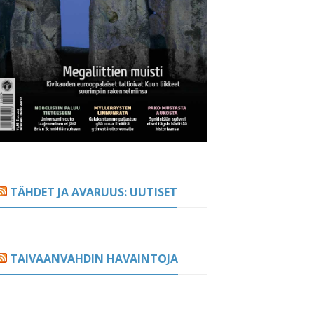
TÄHDET JA AVARUUS: UUTISET
TAIVAANVAHDIN HAVAINTOJA