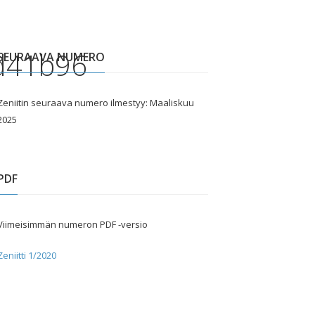
d41b96
SEURAAVA NUMERO
Zeniitin seuraava numero ilmestyy: Maaliskuu
2025
PDF
Viimeisimmän numeron PDF -versio
Zeniitti 1/2020