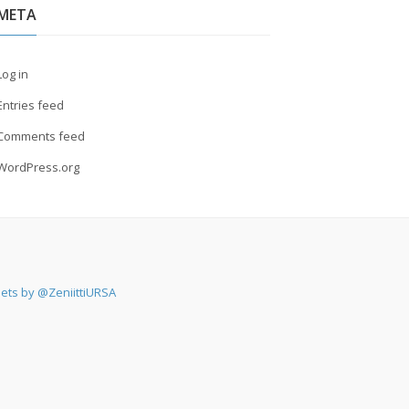
META
Log in
Entries feed
Comments feed
WordPress.org
ets by @ZeniittiURSA