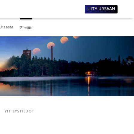
LIITY URSAAN
Ursasta
Zeniitti
estä
eistä Ursasta
linto
i
lous
tos
oimet työpaikat
sanastoja
tteet ja raportit
ualla
nnianosoitukset
YHTEYSTIEDOT
toria