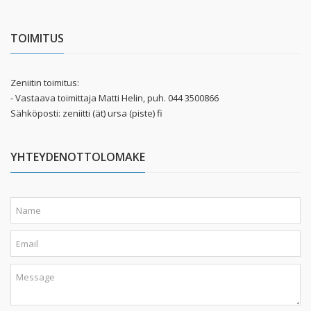
TOIMITUS
Zeniitin toimitus:
- Vastaava toimittaja Matti Helin, puh. 044 3500866
Sähköposti: zeniitti (ät) ursa (piste) fi
YHTEYDENOTTOLOMAKE