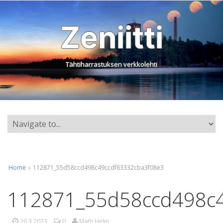
Zeniitti
Tähtiharrastuksen verkkolehti
Home
›
112871_55d58ccd498c49ccdf63332cba3f08e3
112871_55d58ccd498c4
20.3.2023
0
Matti Helin