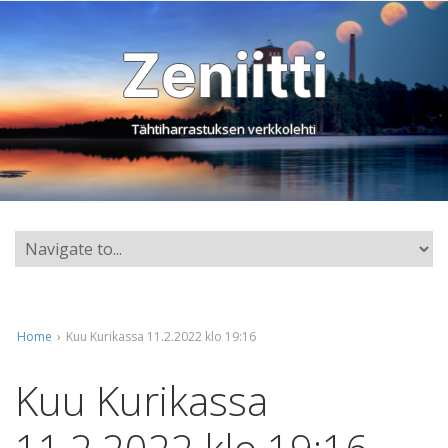
Zeniitti
Tähtiharrastuksen verkkolehti
Home
›
Kuu Kurikassa 11.2.2022 klo 19:16
Kuu Kurikassa