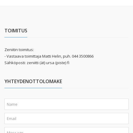
TOIMITUS
Zeniitin toimitus:
- Vastaava toimittaja Matti Helin, puh. 044 3500866
Sähköposti: zeniitti (ät) ursa (piste) fi
YHTEYDENOTTOLOMAKE