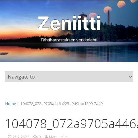
Zeniitti
Tähtiharrastuksen verkkolehti
Home
›
104078_072a9705a446a225a9d9bbcf299f7a49
104078_072a9705a446
25.2.2022
0
Matti Helin