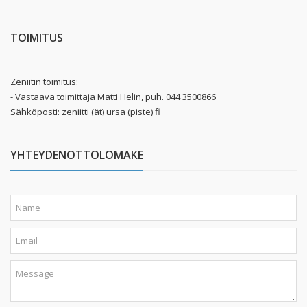
TOIMITUS
Zeniitin toimitus:
- Vastaava toimittaja Matti Helin, puh. 044 3500866
Sähköposti: zeniitti (ät) ursa (piste) fi
YHTEYDENOTTOLOMAKE